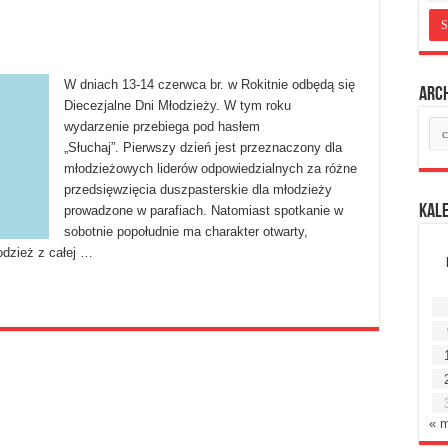
W dniach 13-14 czerwca br. w Rokitnie odbędą się
Arc
Diecezjalne Dni Młodzieży. W tym roku
Ar
wydarzenie przebiega pod hasłem
mie
„Słuchaj”. Pierwszy dzień jest przeznaczony dla
młodzieżowych liderów odpowiedzialnych za różne
przedsięwzięcia duszpasterskie dla młodzieży
Kal
prowadzone w parafiach. Natomiast spotkanie w
sobotnie popołudnie ma charakter otwarty,
odzież z całej …
« 