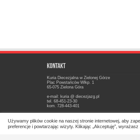
Kontakt
Kuria Diecezjalna w Zielonej Górze
Plac Powstańców Wlkp. 1
65-075 Zielona Góra
e-mail: kuria @ diecezjazg.pl
tel. 68-451-23-30
kom. 728-443-401
Konto: PKO I Oddz. Zielona Góra
22 1020 5402 0000 0102 0021 3694
Używamy plików cookie na naszej stronie internetowej, aby zape
preferencje i powtarzając wizyty. Klikając „Akceptuję”, wyraż