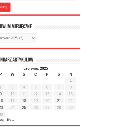
hiwum miesięczne
chiwum
sięczne
endarz artykułów
czerwiec 2025
P
W
Ś
C
P
S
N
1
2
3
4
5
6
7
8
9
10
11
12
13
14
15
16
17
18
19
20
21
22
23
24
25
26
27
28
29
30
maj
lip »