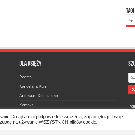
Tagi
bp_
Dla księży
Sz
Poczta
Kancelaria Kurii
Archiwum Diecezjalne
Kontakt
Pol
wnić Ci najbardziej odpowiednie wrażenia, zapamiętując Twoje
asz zgodę na używanie WSZYSTKICH plików cookie.