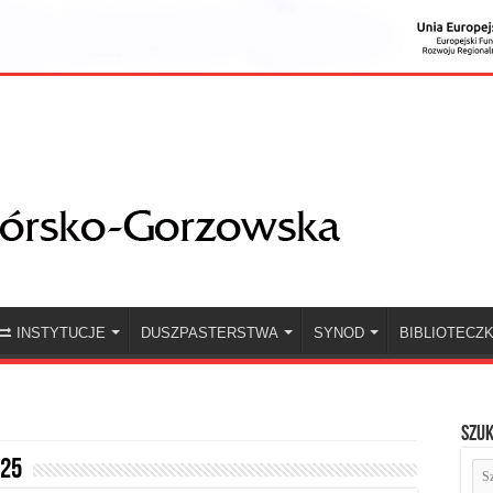
INSTYTUCJE
DUSZPASTERSTWA
SYNOD
BIBLIOTECZ
Szuk
025