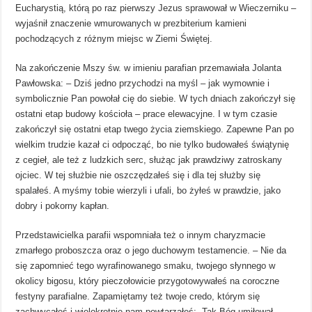
Eucharystią, którą po raz pierwszy Jezus sprawował w Wieczerniku –
wyjaśnił znaczenie wmurowanych w prezbiterium kamieni
pochodzących z różnym miejsc w Ziemi Świętej.
Na zakończenie Mszy św. w imieniu parafian przemawiała Jolanta
Pawłowska: – Dziś jedno przychodzi na myśl – jak wymownie i
symbolicznie Pan powołał cię do siebie. W tych dniach zakończył się
ostatni etap budowy kościoła – prace elewacyjne. I w tym czasie
zakończył się ostatni etap twego życia ziemskiego. Zapewne Pan po
wielkim trudzie kazał ci odpocząć, bo nie tylko budowałeś świątynię
z cegieł, ale też z ludzkich serc, służąc jak prawdziwy zatroskany
ojciec. W tej służbie nie oszczędzałeś się i dla tej służby się
spalałeś. A myśmy tobie wierzyli i ufali, bo żyłeś w prawdzie, jako
dobry i pokorny kapłan.
Przedstawicielka parafii wspomniała też o innym charyzmacie
zmarłego proboszcza oraz o jego duchowym testamencie. – Nie da
się zapomnieć tego wyrafinowanego smaku, twojego słynnego w
okolicy bigosu, który pieczołowicie przygotowywałeś na coroczne
festyny parafialne. Zapamiętamy też twoje credo, którym się
zachwycałeś i wielokrotnie nam powtarzałeś: „Tak Bóg umiłował