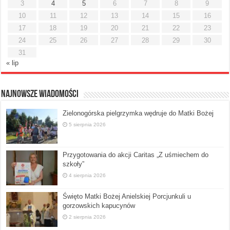
3
4
5
6
7
8
9
10
11
12
13
14
15
16
17
18
19
20
21
22
23
24
25
26
27
28
29
30
31
« lip
Najnowsze Wiadomości
Zielonogórska pielgrzymka wędruje do Matki Bożej
5 sierpnia 2026
Przygotowania do akcji Caritas „Z uśmiechem do
szkoły”
4 sierpnia 2026
Święto Matki Bożej Anielskiej Porcjunkuli u
gorzowskich kapucynów
2 sierpnia 2026