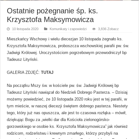
Ostatnie pożegnanie śp. ks.
Krzysztofa Maksymowicza
10 listopada 2020
Komunikaty i zapowiedzi
3,836 Zobacz
Mieszkańcy Wschowy i wielu diecezjan 10 listopada żegnało ks.
Krzysztofa Maksymowicza, proboszcza wschowskiej parafii pw. św.
Jadwigi Królowej. Uroczystościom pogrzebowym przewodniczył bp
Tadeusz Lityński.
GALERIA ZDJĘĆ:
TUTAJ
Na początku Mszy św. w kościele pw. św. Jadwigi Królowej bp
Tadeusz Lityński nawiązał do Niedzieli Dobrego Pasterza. – Dzisiaj
możemy powiedzieć, że 10 listopada 2020 roku jest w tej parafii, w
tym mieście, w naszej diecezji świętem dobrego pasterza. Niestety
tego, który już nas opuszcza, ale jest to czasowa rozłąka – mówił,
dziękując Bogu za „wielki dar dla Kościoła zielonogórsko-
gorzowskiego w osobie ks. Krzysztofa Maksymowicza” jak również
rodzicom, rodzeństwu i krewnym zmarłego, którzy przybyli na