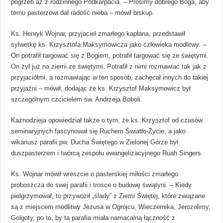
pogrzeb aż z rodzinnego Podkarpacia. – Prosimy dobrego Boga, aby
temu pasterzowi dał radość nieba – mówił biskup.
Ks. Henryk Wojnar, przyjaciel zmarłego kapłana, przedstawił
sylwetkę ks. Krzysztofa Maksymowicza jako człowieka modlitwy. –
On potrafił targować się z Bogiem, potrafił targować się ze świętymi.
On żył już na ziemi ze świętymi. Potrafił z nimi rozmawiać tak jak z
przyjaciółmi, a rozmawiając w ten sposób, zachęcał innych do takiej
przyjaźni – mówił, dodając że ks. Krzysztof Maksymowicz był
szczególnym czcicielem św. Andrzeja Boboli.
Kaznodzieja opowiedział także o tym, że ks. Krzysztof od czasów
seminaryjnych fascynował się Ruchem Światło-Życie, a jako
wikariusz parafii pw. Ducha Świętego w Zielonej Górze był
duszpasterzem i twórcą zespołu ewangelizacyjnego Ruah Singers.
Ks. Wojnar mówił wreszcie o pasterskiej miłości zmarłego
proboszcza do swej parafii i trosce o budowę świątyni. – Kiedy
pielgrzymował, to przywoził „ślady” z Ziemi Świętej, które związane
są z miejscem modlitwy Jezusa w Ogrójcu, Wieczernika, Jerozolimy,
Golgoty, po to, by ta parafia miała namacalną łączność z