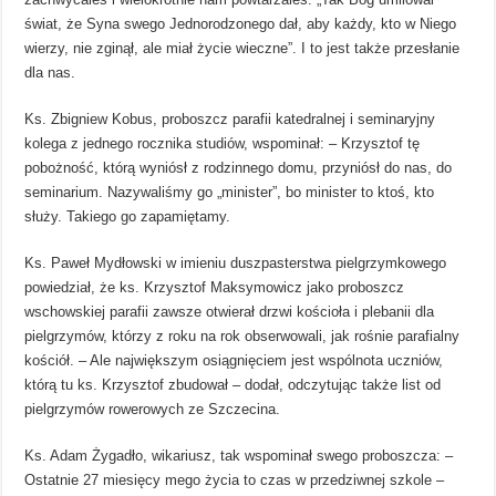
świat, że Syna swego Jednorodzonego dał, aby każdy, kto w Niego
wierzy, nie zginął, ale miał życie wieczne”. I to jest także przesłanie
dla nas.
Ks. Zbigniew Kobus, proboszcz parafii katedralnej i seminaryjny
kolega z jednego rocznika studiów, wspominał: – Krzysztof tę
pobożność, którą wyniósł z rodzinnego domu, przyniósł do nas, do
seminarium. Nazywaliśmy go „minister”, bo minister to ktoś, kto
służy. Takiego go zapamiętamy.
Ks. Paweł Mydłowski w imieniu duszpasterstwa pielgrzymkowego
powiedział, że ks. Krzysztof Maksymowicz jako proboszcz
wschowskiej parafii zawsze otwierał drzwi kościoła i plebanii dla
pielgrzymów, którzy z roku na rok obserwowali, jak rośnie parafialny
kościół. – Ale największym osiągnięciem jest wspólnota uczniów,
którą tu ks. Krzysztof zbudował – dodał, odczytując także list od
pielgrzymów rowerowych ze Szczecina.
Ks. Adam Żygadło, wikariusz, tak wspominał swego proboszcza: –
Ostatnie 27 miesięcy mego życia to czas w przedziwnej szkole –