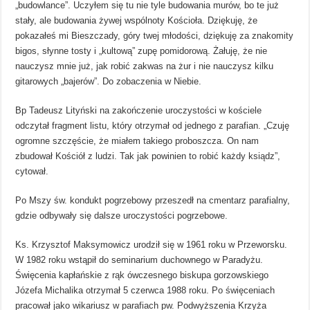
„budowlance”. Uczyłem się tu nie tyle budowania murów, bo te już
stały, ale budowania żywej wspólnoty Kościoła. Dziękuję, że
pokazałeś mi Bieszczady, góry twej młodości, dziękuję za znakomity
bigos, słynne tosty i „kultową” zupę pomidorową. Żałuję, że nie
nauczysz mnie już, jak robić zakwas na żur i nie nauczysz kilku
gitarowych „bajerów”. Do zobaczenia w Niebie.
Bp Tadeusz Lityński na zakończenie uroczystości w kościele
odczytał fragment listu, który otrzymał od jednego z parafian. „Czuję
ogromne szczęście, że miałem takiego proboszcza. On nam
zbudował Kościół z ludzi. Tak jak powinien to robić każdy ksiądz”,
cytował.
Po Mszy św. kondukt pogrzebowy przeszedł na cmentarz parafialny,
gdzie odbywały się dalsze uroczystości pogrzebowe.
Ks. Krzysztof Maksymowicz urodził się w 1961 roku w Przeworsku.
W 1982 roku wstąpił do seminarium duchownego w Paradyżu.
Święcenia kapłańskie z rąk ówczesnego biskupa gorzowskiego
Józefa Michalika otrzymał 5 czerwca 1988 roku. Po święceniach
pracował jako wikariusz w parafiach pw. Podwyższenia Krzyża