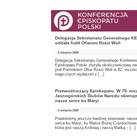
Delegacja Sekretariatu Generalnego K
oddała hołd Ofiarom Rzezi Woli
5 sierpnia 2026
Delegacja Sekretariatu Generalnego Konferenc
Episkopatu Polski złożyła okolicznościowy wi
pod Pomnikiem Ofiar Rzezi Woli w 82. roczni
tragicznych wydarzeń z
[...]
Przewodniczący Episkopatu: W 70. roc
Jasnogórskich Ślubów Narodu skieruj
nasze serce ku Maryi
4 sierpnia 2026
Powinniśmy jeszcze bardziej skierować nasz
serce ku Maryi, ku Matce Bożej Częstochowsk
która jest naszą Królową i naszą Matką –
[...]