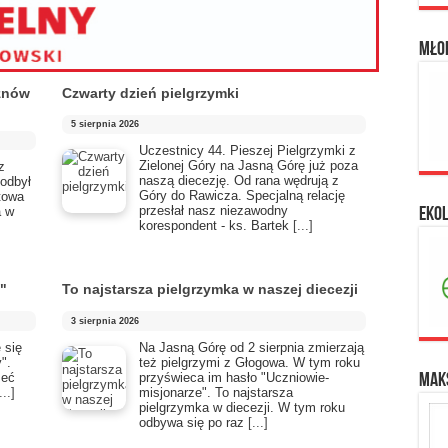
Mło
 znów
Czwarty dzień pielgrzymki
5 sierpnia 2026
Uczestnicy 44. Pieszej Pielgrzymki z
Zielonej Góry na Jasną Górę już poza
z
naszą diecezję. Od rana wędrują z
 odbył
Góry do Rawicza. Specjalną relację
atowa
przesłał nasz niezawodny
a w
Eko
korespondent - ks. Bartek
[...]
"
To najstarsza pielgrzymka w naszej diecezji
3 sierpnia 2026
 się
​Na Jasną Górę od 2 sierpnia zmierzają
".
też pielgrzymi z Głogowa. W tym roku
zeć
przyświeca im hasło "Uczniowie-
Maks
...]
misjonarze". To najstarsza
pielgrzymka w diecezji. W tym roku
odbywa się po raz
[...]