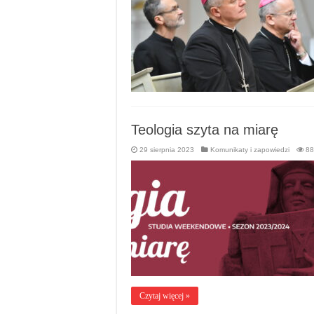
Teologia szyta na miarę
29 sierpnia 2023
Komunikaty i zapowiedzi
88
Czytaj więcej »