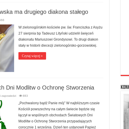
owska ma drugiego diakona stałego
566
W zielonogórskim kościele pw. św. Franciszka z Asyżu
27 sierpnia bp Tadeusz Lityński udzielił święceń
diakonatu Mariuszowi Grondysowi. To drugi diakon
stały w historii diecezji zielonogórsko-gorzowskiej.
Czytaj więcej »
ch Dni Modlitw o Ochronę Stworzenia
Kon
i zapowiedzi
883
„Pochwalony bądź Panie mój” W najbliższym czasie
Kościół powszechny na całym świecie będzie się
łączył w wspólnych obchodach Światowych Dni
Modlitw o Ochronę Stworzenia przypadających
corocznie 1 września. Dzień ten ustanowił Papież