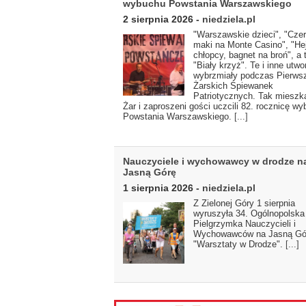
wybuchu Powstania Warszawskiego
2 sierpnia 2026
-
niedziela.pl
"Warszawskie dzieci", "Cze
maki na Monte Casino", "He
chłopcy, bagnet na broń", a 
"Biały krzyż". Te i inne utwo
wybrzmiały podczas Pierws
Żarskich Śpiewanek
Patriotycznych. Tak mieszk
Żar i zaproszeni gości uczcili 82. rocznicę w
Powstania Warszawskiego.
[...]
Nauczyciele i wychowawcy w drodze n
Jasną Górę
1 sierpnia 2026
-
niedziela.pl
Z Zielonej Góry 1 sierpnia
wyruszyła 34. Ogólnopolska
Pielgrzymka Nauczycieli i
Wychowawców na Jasną Gó
"Warsztaty w Drodze".
[...]