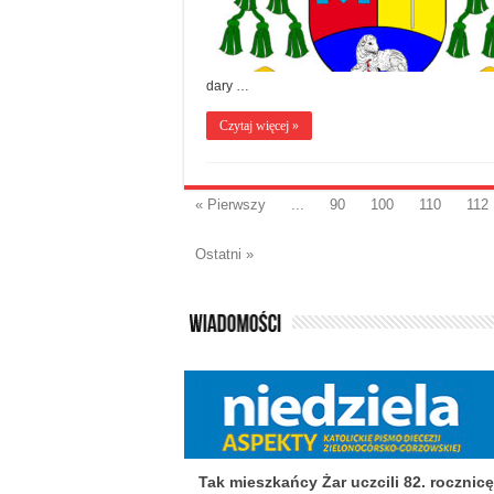
dary …
Czytaj więcej »
« Pierwszy
...
90
100
110
112
Ostatni »
Tak mieszkańcy Żar uczcili 82. rocznicę