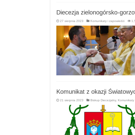
Diecezja zielonogórsko-gorz
27 sierpnia 2023
Komunikaty i zapowiedzi
1,
Komunikat z okazji Światowy
21 sierpnia 2023
Biskup Diecezjalny
,
Komunikaty 