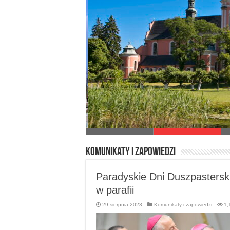
Wyższe Seminarium Duchowne
Paradyż
Komunikaty i zapowiedzi
Paradyskie Dni Duszpastersk
w parafii
29 sierpnia 2023
Komunikaty i zapowiedzi
1,