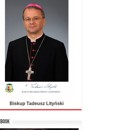
oży Bp Wilhelm Pluta
Biskup Tadeusz Lityński
EBOOK