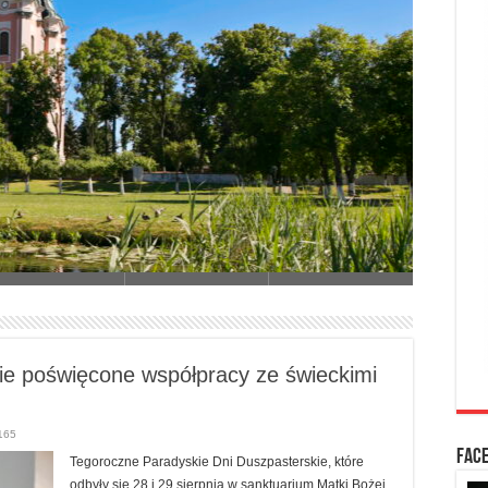
Sługa B
ie poświęcone współpracy ze świeckimi
165
FAC
Tegoroczne Paradyskie Dni Duszpasterskie, które
odbyły się 28 i 29 sierpnia w sanktuarium Matki Bożej