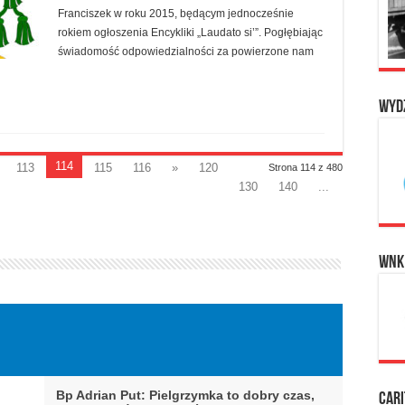
Franciszek w roku 2015, będącym jednocześnie
rokiem ogłoszenia Encykliki „Laudato si’”. Pogłębiając
świadomość odpowiedzialności za powierzone nam
Wyd
114
113
115
116
»
120
Strona 114 z 480
130
140
...
WNK
Bp Adrian Put: Pielgrzymka to dobry czas,
Cari