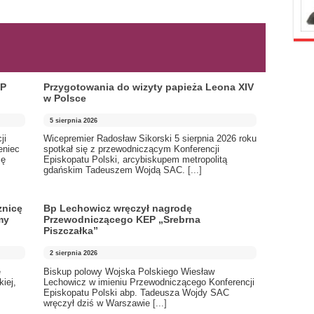
EP
Przygotowania do wizyty papieża Leona XIV
w Polsce
5 sierpnia 2026
ji
Wicepremier Radosław Sikorski 5 sierpnia 2026 roku
eniec
spotkał się z przewodniczącym Konferencji
cę
Episkopatu Polski, arcybiskupem metropolitą
gdańskim Tadeuszem Wojdą SAC.
[...]
znicę
Bp Lechowicz wręczył nagrodę
my
Przewodniczącego KEP „Srebrna
Piszczałka”
2 sierpnia 2026
e
Biskup polowy Wojska Polskiego Wiesław
iej,
Lechowicz w imieniu Przewodniczącego Konferencji
Episkopatu Polski abp. Tadeusza Wojdy SAC
wręczył dziś w Warszawie
[...]