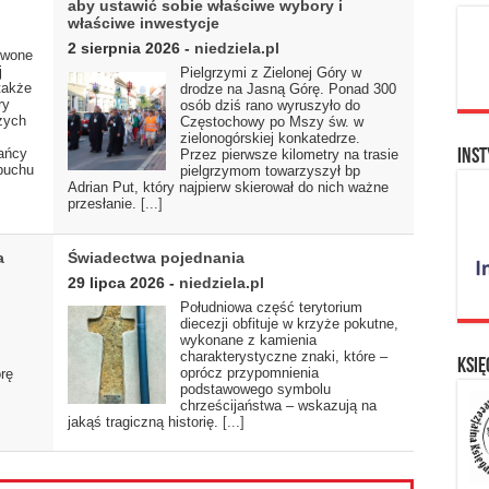
aby ustawić sobie właściwe wybory i
właściwe inwestycje
2 sierpnia 2026
-
niedziela.pl
rwone
j
Pielgrzymi z Zielonej Góry w
także
drodze na Jasną Górę. Ponad 300
ry
osób dziś rano wyruszyło do
zych
Częstochowy po Mszy św. w
zielonogórskiej konkatedrze.
ańcy
Przez pierwsze kilometry na trasie
Inst
ybuchu
pielgrzymom towarzyszył bp
Adrian Put, który najpierw skierował do nich ważne
przesłanie.
[...]
a
Świadectwa pojednania
29 lipca 2026
-
niedziela.pl
Południowa część terytorium
diecezji obfituje w krzyże pokutne,
wykonane z kamienia
charakterystyczne znaki, które –
Księ
oprócz przypomnienia
rę
podstawowego symbolu
chrześcijaństwa – wskazują na
jakąś tragiczną historię.
[...]