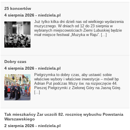
25 koncertów
4 sierpnia 2026
-
niedziela.pl
Już tylko kilka dni dzieli nas od wielkiego wydarzenia
muzycznego. W dniach od 12 do 23 sierpnia w
wybranych miejscowościach Ziemi Lubuskiej będzie
miał miejsce festiwal „Muzyka w Raju”.
[...]
Dobry czas
4 sierpnia 2026
-
niedziela.pl
Pielgrzymka to dobry czas, aby ustawić sobie
właściwe wybory i właściwe inwestycje – mówił bp
Adrian Put podczas Mszy św. na rozpoczęcie 44.
Pieszej Pielgrzymki z Zielonej Góry na Jasną Górę.
[...]
Tak mieszkańcy Żar uczcili 82. rocznicę wybuchu Powstania
Warszawskiego
2 sierpnia 2026
-
niedziela.pl