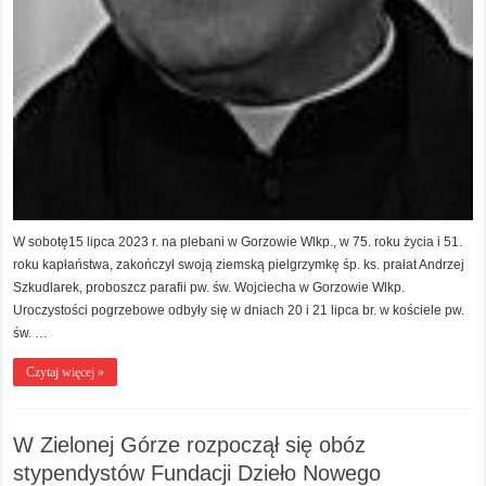
W sobotę15 lipca 2023 r. na plebani w Gorzowie Wlkp., w 75. roku życia i 51.
roku kapłaństwa, zakończył swoją ziemską pielgrzymkę śp. ks. prałat Andrzej
Szkudlarek, proboszcz parafii pw. św. Wojciecha w Gorzowie Wlkp.
Uroczystości pogrzebowe odbyły się w dniach 20 i 21 lipca br. w kościele pw.
św. …
Czytaj więcej »
W Zielonej Górze rozpoczął się obóz
stypendystów Fundacji Dzieło Nowego