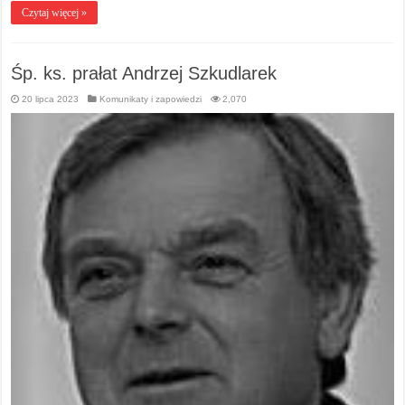
Czytaj więcej »
Śp. ks. prałat Andrzej Szkudlarek
20 lipca 2023
Komunikaty i zapowiedzi
2,070