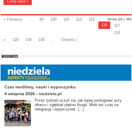
Czytaj więcej »
« Pierwszy
...
90
100
110
114
115
Strona 116 z 480
116
117
118
»
120
130
140
...
Ostatni »
Czas modlitwy, nauki i wypoczynku
4 sierpnia 2026
-
niedziela.pl
Przez tydzień uczyli się, jak lepiej posługiwać przy
ołtarzu i zgłębiali piękno liturgii. Mieli też czas na
integrację i wypoczynek.
[...]