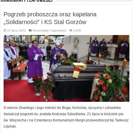
Komunikaty i zapowiedzi
Pogrzeb proboszcza oraz kapelana
„Solidarności” i KS Stal Gorzów
21 lipca 2023
Komunikaty i zapowiedzi
1,628
O wierze Zmarłego i jego miłości do Boga, Kościoła, ojczyzny i człowieka
świadczył pogrzeb ks. prałata Andrzeja Szkudlarka. 21 lipca w kościele pw.
św. Wojciecha i na Cmentarzu Komunalnym liturgii przewodniczył bp Tadeusz
Lityński.