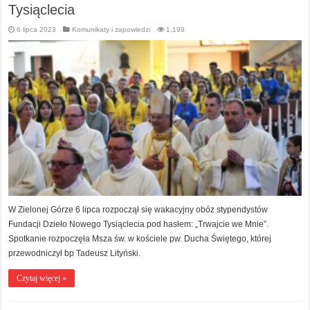
Tysiąclecia
6 lipca 2023
Komunikaty i zapowiedzi
1,199
W Zielonej Górze 6 lipca rozpoczął się wakacyjny obóz stypendystów
Fundacji Dzieło Nowego Tysiąclecia pod hasłem: „Trwajcie we Mnie”.
Spotkanie rozpoczęła Msza św. w kościele pw. Ducha Świętego, której
przewodniczył bp Tadeusz Lityński.
Czytaj więcej »