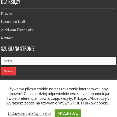
Dla księży
Poczta
Kancelaria Kurii
Archiwum Diecezjalne
Kontakt
Szukaj na stronie
Polityka prywatności
Używamy plików cookie na naszej stronie internetowej, aby
zapewnić Ci najbardziej odpowiednie wrażenia, zapamiętując
Twoje preferencje i powtarzając wizyty. Klikając „Akceptuję”,
Designed by
Webdawid
wyrażasz zgodę na używanie WSZYSTKICH plików cookie.
Ustawienia plików cookie
Oficjalna strona Diecezji Zielonogórsko-Gorzowskiej. © 2026. Wszelkie
AKCEPTUJĘ