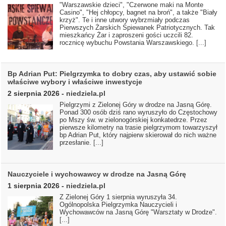
"Warszawskie dzieci", "Czerwone maki na Monte
Casino", "Hej chłopcy, bagnet na broń", a także "Biały
krzyż". Te i inne utwory wybrzmiały podczas
Pierwszych Żarskich Śpiewanek Patriotycznych. Tak
mieszkańcy Żar i zaproszeni gości uczcili 82.
rocznicę wybuchu Powstania Warszawskiego.
[...]
Bp Adrian Put: Pielgrzymka to dobry czas, aby ustawić sobie
właściwe wybory i właściwe inwestycje
2 sierpnia 2026
-
niedziela.pl
Pielgrzymi z Zielonej Góry w drodze na Jasną Górę.
Ponad 300 osób dziś rano wyruszyło do Częstochowy
po Mszy św. w zielonogórskiej konkatedrze. Przez
pierwsze kilometry na trasie pielgrzymom towarzyszył
bp Adrian Put, który najpierw skierował do nich ważne
przesłanie.
[...]
Nauczyciele i wychowawcy w drodze na Jasną Górę
1 sierpnia 2026
-
niedziela.pl
Z Zielonej Góry 1 sierpnia wyruszyła 34.
Ogólnopolska Pielgrzymka Nauczycieli i
Wychowawców na Jasną Górę "Warsztaty w Drodze".
[...]