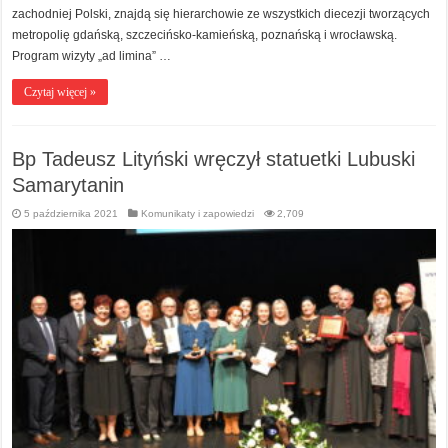
zachodniej Polski, znajdą się hierarchowie ze wszystkich diecezji tworzących
metropolię gdańską, szczecińsko-kamieńską, poznańską i wrocławską.
Program wizyty „ad limina” …
Czytaj więcej »
Bp Tadeusz Lityński wręczył statuetki Lubuski
Samarytanin ​
5 października 2021
Komunikaty i zapowiedzi
2,709