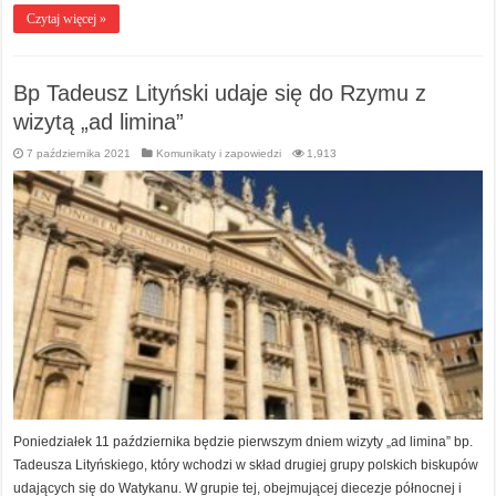
Czytaj więcej »
Bp Tadeusz Lityński udaje się do Rzymu z
wizytą „ad limina”
7 października 2021
Komunikaty i zapowiedzi
1,913
Poniedziałek 11 października będzie pierwszym dniem wizyty „ad limina” bp.
Tadeusza Lityńskiego, który wchodzi w skład drugiej grupy polskich biskupów
udających się do Watykanu. W grupie tej, obejmującej diecezje północnej i