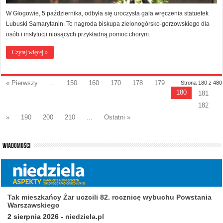
W Głogowie, 5 października, odbyła się uroczysta gala wręczenia statuetek
Lubuski Samarytanin. To nagroda biskupa zielonogórsko-gorzowskiego dla
osób i instytucji niosących przykładną pomoc chorym.
Czytaj więcej »
« Pierwszy
...
150
160
170
178
179
Strona 180 z 480
180
181
182
»
190
200
210
...
Ostatni »
Tak mieszkańcy Żar uczcili 82. rocznicę wybuchu Powstania
Warszawskiego
2 sierpnia 2026
-
niedziela.pl