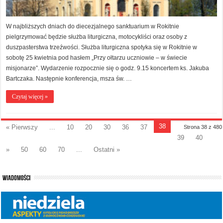
W najbliższych dniach do diecezjalnego sanktuarium w Rokitnie
pielgrzymować będzie służba liturgiczna, motocykliści oraz osoby z
duszpasterstwa trzeźwości. Służba liturgiczna spotyka się w Rokitnie w
sobotę 25 kwietnia pod hasłem „Przy ołtarzu uczniowie – w świecie
misjonarze”. Wydarzenie rozpocznie się o godz. 9.15 koncertem ks. Jakuba
Bartczaka. Następnie konferencja, msza św. …
Czytaj więcej »
38
« Pierwszy
...
10
20
30
36
37
Strona 38 z 480
39
40
»
50
60
70
...
Ostatni »