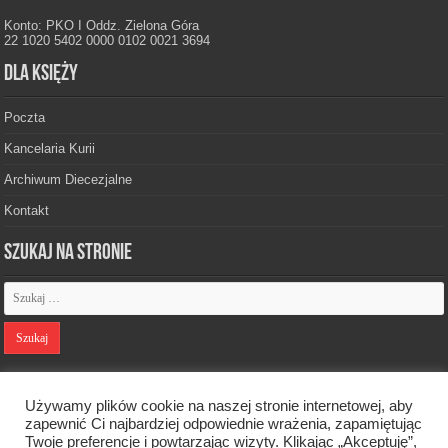
Konto: PKO I Oddz. Zielona Góra
22 1020 5402 0000 0102 0021 3694
Dla księży
Poczta
Kancelaria Kurii
Archiwum Diecezjalne
Kontakt
Szukaj na stronie
Polityka prywatności
Używamy plików cookie na naszej stronie internetowej, aby
zapewnić Ci najbardziej odpowiednie wrażenia, zapamiętując
Twoje preferencje i powtarzając wizyty. Klikając „Akceptuję”,