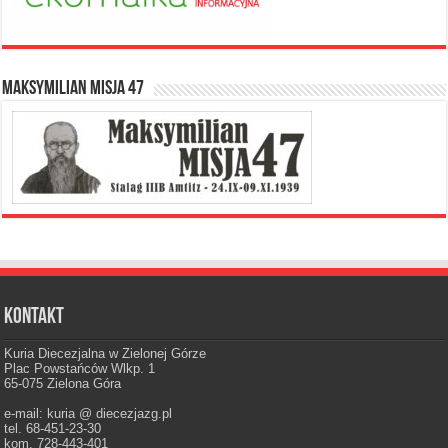
Maksymilian Misja 47
Kontakt
Kuria Diecezjalna w Zielonej Górze
Plac Powstańców Wlkp. 1
65-075 Zielona Góra
e-mail: kuria @ diecezjazg.pl
tel. 68-451-23-30
kom. 728-443-401