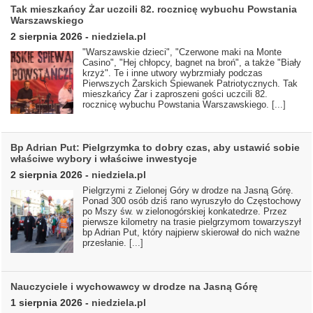
Tak mieszkańcy Żar uczcili 82. rocznicę wybuchu Powstania
Warszawskiego
2 sierpnia 2026
-
niedziela.pl
"Warszawskie dzieci", "Czerwone maki na Monte
Casino", "Hej chłopcy, bagnet na broń", a także "Biały
krzyż". Te i inne utwory wybrzmiały podczas
Pierwszych Żarskich Śpiewanek Patriotycznych. Tak
mieszkańcy Żar i zaproszeni gości uczcili 82.
rocznicę wybuchu Powstania Warszawskiego.
[...]
Bp Adrian Put: Pielgrzymka to dobry czas, aby ustawić sobie
właściwe wybory i właściwe inwestycje
2 sierpnia 2026
-
niedziela.pl
Pielgrzymi z Zielonej Góry w drodze na Jasną Górę.
Ponad 300 osób dziś rano wyruszyło do Częstochowy
po Mszy św. w zielonogórskiej konkatedrze. Przez
pierwsze kilometry na trasie pielgrzymom towarzyszył
bp Adrian Put, który najpierw skierował do nich ważne
przesłanie.
[...]
Nauczyciele i wychowawcy w drodze na Jasną Górę
1 sierpnia 2026
-
niedziela.pl