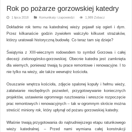
Rok po pożarze gorzowskiej katedry
1 lipca 2018
Komunikaty i zapowiedzi
1,989 Zobacz
Dokładnie rok temu na katedralnej wieży pojawił się ogień i dym.
Przez kilkanaście godzin żywiołem walczyło kilkuset strażaków,
którzy uratowali historyczną budowlę. Co teraz tam się dzieje?
Świątynia z XIII-wiecznym rodowodem to symbol Gorzowa i całej
diecezji zielonogórsko-gorzowskiej. Obecnie katedra jest zamknięta
dla wiernych, ponieważ trwają tu prace remontowe i renowacyjne. I to
nie tylko na wieży, ale także wewnątrz kościoła.
Osuszanie wnętrza kościoła, zdjęcie spalonej kopuły i hełmu wieży,
załatwianie niezbędnych pozwoleń, przygotowywanie koniecznych
projektów, ustawienie ogromnego rusztowania i wreszcie rozpoczęcie
prac remontowych i renowacyjnych – tak w ogromnym skrócie można
streścić miniony rok, który upłynął od pożaru gorzowskiej katedry.
Właśnie trwają przygotowania do najtrudniejszego etapu ratunkowego
wieży katedralnej. – Przed nami wymiana całej konstrukcji