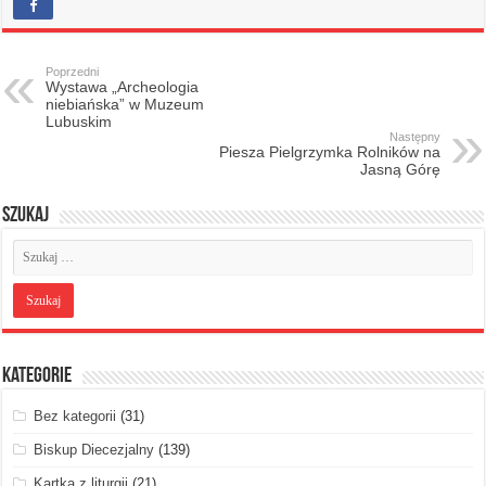
Poprzedni
Wystawa „Archeologia
niebiańska” w Muzeum
Lubuskim
Następny
Piesza Pielgrzymka Rolników na
Jasną Górę
Szukaj
Kategorie
Bez kategorii
(31)
Biskup Diecezjalny
(139)
Kartka z liturgii
(21)