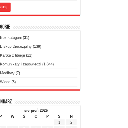
gorie
Bez kategorii
(31)
Biskup Diecezjalny
(139)
Kartka z liturgii
(21)
Komunikaty i zapowiedzi
(1 844)
Modlitwy
(7)
Wideo
(8)
endarz
sierpień 2026
P
W
Ś
C
P
S
N
1
2