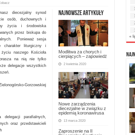
Zobacz
Najnowsze artykuły
nasz diecezjalny synod
cie osób, duchownych i
any życia i środowiska
ezwanych przez biskupa do
« l
dalnych. Ponieważ sesja
charakter liturgiczny i
Modlitwa za chorych i
 życiu naszego Kościoła
Naj
cierpiących – zapowiedź
aprasza na nią nie tylko
2 kwietnia 2020
kże delegacje wszystkich
yszeń.
ielonogórsko-Gorzowskiej
Nowe zarządzenia
diecezjalne w związku z
epidemią koronawirusa
delegacji parafialnych,
13 marca 2020
ych oraz przedstawicieli
h
Zaproszenie na II