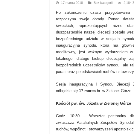
17 marca 2018
Bez kategorii
2,184 
Po zakończeniu czasu przygotowania 
rozpoczyna swoje obrady. Ponad dwieś
świeckich, reprezentujących różne st
duszpasterskie naszej diecezji zostało w
bezpośredniego udziału w sesjach syno
inauguracyjna synodu, która ma głównie 
modlitewny, jest ważnym wydarzeniem w
lokalnego, dlatego biskup diecezjalny z
bezpośrednich uczestników synodu, ale ta
parafii oraz przedstawicieli ruchów i stowarz
Sesja inauguracyjna I Synodu Diecezji Z
odbędzie się
17 marca
br. w Zielonej Górze.
Kościół pw. św. Józefa w Zielonej Górze
Godz. 10:30 – Warsztat pastoralny dla 
zwłaszcza Parafialnych Zespołów Synodaln
ruchów, wspólnot i stowarzyszeń apostolskic