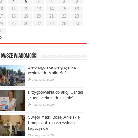
3
4
5
6
7
8
9
10
11
12
13
14
15
16
17
18
19
20
21
22
23
24
25
26
27
28
29
30
31
ip
nowsze Wiadomości
Zielonogórska pielgrzymka
wędruje do Matki Bożej
5 sierpnia 2026
Przygotowania do akcji Caritas
„Z uśmiechem do szkoły”
4 sierpnia 2026
Święto Matki Bożej Anielskiej
Porcjunkuli u gorzowskich
kapucynów
2 sierpnia 2026