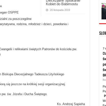
Diecezjalne Spotkanie
Kobiet do Babimostu
w.
20 listopada 2019
 Legan OSPPE
dzialni za poszczególne
arytatywna, rodzina, młodzież i dzieci, powołania i
Słow
Ewangelii i relikwiami świętych Patronów do kościoła pw.
)
 Biskupa Diecezjalnego Tadeusza Lityńskiego
orą się jeszcze na krótkiej sesji organizacyjnej.
 pw. św. Józefa i Ducha Świętego.
Ks. Andrzej Sapieha