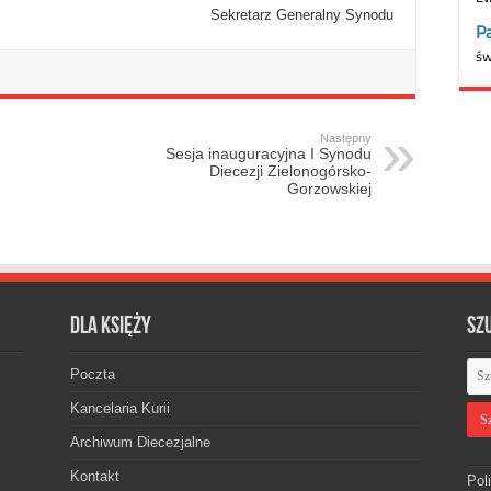
Sekretarz Generalny Synodu
Następny
Sesja inauguracyjna I Synodu
Diecezji Zielonogórsko-
Gorzowskiej
Dla księży
Sz
Poczta
Kancelaria Kurii
Archiwum Diecezjalne
Kontakt
Pol