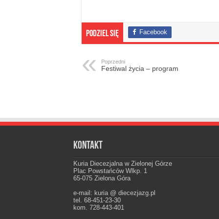
Facebook
Podziel się
Poprzedni
Festiwal życia – program
Kontakt
Kuria Diecezjalna w Zielonej Górze
Plac Powstańców Wlkp. 1
65-075 Zielona Góra
e-mail: kuria @ diecezjazg.pl
tel. 68-451-23-30
kom. 728-443-401