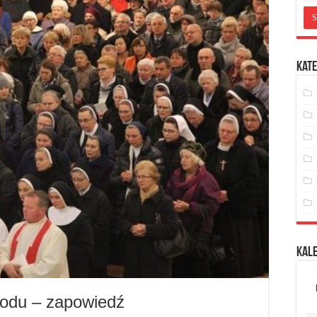
Kate
Kal
nodu – zapowiedź