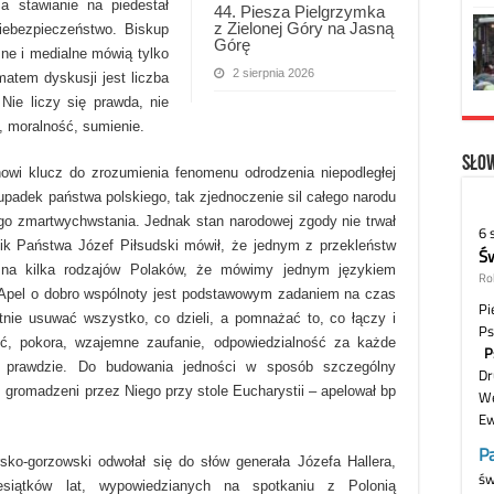
a stawianie na piedestał
44. Piesza Pielgrzymka
z Zielonej Góry na Jasną
iebezpieczeństwo. Biskup
Górę
zne i medialne mówią tylko
2 sierpnia 2026
atem dyskusji jest liczba
Nie liczy się prawda, nie
i, moralność, sumienie.
Słow
anowi klucz do zrozumienia fenomenu odrodzenia niepodległej
upadek państwa polskiego, tak zjednoczenie sil całego narodu
jego zmartwychwstania. Jednak stan narodowej zgody nie trwał
nik Państwa Józef Piłsudski mówił, że jednym z przekleństw
 na kilka rodzajów Polaków, że mówimy jednym językiem
 Apel o dobro wspólnoty jest podstawowym zadaniem na czas
nie usuwać wszystko, co dzieli, a pomnażać to, co łączy i
ść, pokora, wzajemne zaufanie, odpowiedzialność za każde
a prawdzie. Do budowania jedności w sposób szczególny
 gromadzeni przez Niego przy stole Eucharystii – apelował bp
sko-gorzowski odwołał się do słów generała Józefa Hallera,
siątków lat, wypowiedzianych na spotkaniu z Polonią