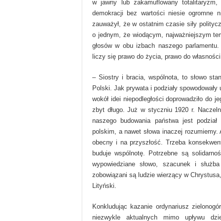
w jawny lub zakamuflowany totalitaryzm, 
demokracji bez wartości niesie ogromne n
zauważył, że w ostatnim czasie siły polityc
o jednym, że wiodącym, najważniejszym tem
głosów w obu izbach naszego parlamentu. 
liczy się prawo do życia, prawo do własnośc
– Siostry i bracia, wspólnota, to słowo st
Polski. Jak prywata i podziały spowodowały 
wokół idei niepodległości doprowadziło do 
zbyt długo. Już w styczniu 1920 r. Naczel
naszego budowania państwa jest podział
polskim, a nawet słowa inaczej rozumiemy.
obecny i na przyszłość. Trzeba konsekwent
buduje wspólnotę. Potrzebne są solidarno
wypowiedziane słowo, szacunek i służb
zobowiązani są ludzie wierzący w Chrystusa,
Lityński.
Konkludując kazanie ordynariusz zielonogór
niezwykle aktualnych mimo upływu dzie