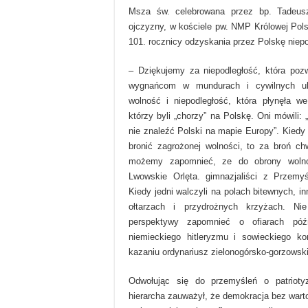
Msza św. celebrowana przez bp. Tadeusza
ojczyzny, w kościele pw. NMP Królowej Pols
101. rocznicy odzyskania przez Polskę niepo
– Dziękujemy za niepodległość, która poz
wygnańcom w mundurach i cywilnych ub
wolność i niepodległość, która płynęła w
którzy byli „chorzy” na Polskę. Oni mówili:
nie znaleźć Polski na mapie Europy”. Kiedy
bronić zagrożonej wolności, to za broń chw
możemy zapomnieć, ze do obrony wolno
Lwowskie Orlęta. gimnazjaliści z Przemyś
Kiedy jedni walczyli na polach bitewnych, i
ołtarzach i przydrożnych krzyżach. Ni
perspektywy zapomnieć o ofiarach późni
niemieckiego hitleryzmu i sowieckiego k
kazaniu ordynariusz zielonogórsko-gorzowski
Odwołując się do przemyśleń o patriot
hierarcha zauważył, że demokracja bez warto