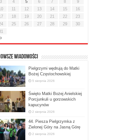
3
4
5
6
7
8
9
10
11
12
13
14
15
16
17
18
19
20
21
22
23
24
25
26
27
28
29
30
31
ip
nowsze Wiadomości
Pielgrzymi wędrują do Matki
Bożej Częstochowskiej
5 sierpnia 2026
Święto Matki Bożej Anielskiej
Porcjunkuli u gorzowskich
kapucynów
2 sierpnia 2026
44. Piesza Pielgrzymka z
Zielonej Góry na Jasną Górę
2 sierpnia 2026