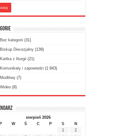
gorie
Bez kategorii
(31)
Biskup Diecezjalny
(139)
Kartka z liturgii
(21)
Komunikaty i zapowiedzi
(1 843)
Modlitwy
(7)
Wideo
(8)
endarz
sierpień 2026
P
W
Ś
C
P
S
N
1
2