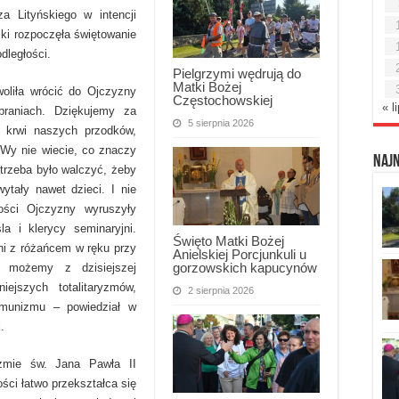
 Lityńskiego w intencji
ki rozpoczęła świętowanie
dległości.
Pielgrzymi wędrują do
Matki Bożej
woliła wrócić do Ojczyzny
Częstochowskiej
« l
raniach. Dziękujemy za
5 sierpnia 2026
e krwi naszych przodków,
 „Wy nie wiecie, co znaczy
Naj
 trzeba było walczyć, żeby
ytały nawet dzieci. I nie
ści Ojczyzny wyruszyły
la i klerycy seminaryjni.
Święto Matki Bożej
nni z różańcem w ręku przy
Anielskiej Porcjunkuli u
gorzowskich kapucynów
e możemy z dzisiejszej
ejszych totalitaryzmów,
2 sierpnia 2026
omunizmu – powiedział w
.
yzmie św. Jana Pawła II
ści łatwo przekształca się