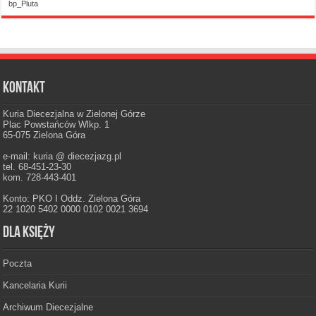
bp_Pluta
Kontakt
Kuria Diecezjalna w Zielonej Górze
Plac Powstańców Wlkp. 1
65-075 Zielona Góra
e-mail: kuria @ diecezjazg.pl
tel. 68-451-23-30
kom. 728-443-401
Konto: PKO I Oddz. Zielona Góra
22 1020 5402 0000 0102 0021 3694
Dla księży
Poczta
Kancelaria Kurii
Archiwum Diecezjalne