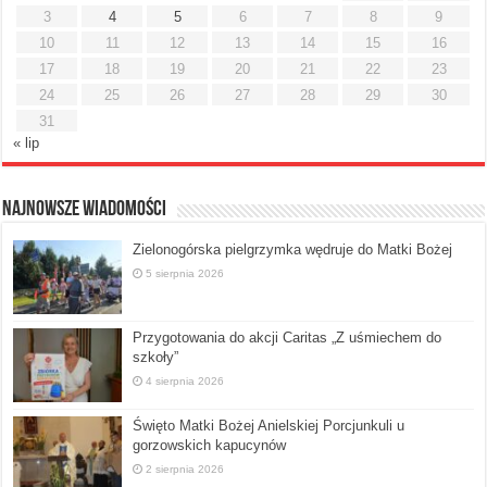
3
4
5
6
7
8
9
10
11
12
13
14
15
16
17
18
19
20
21
22
23
24
25
26
27
28
29
30
31
« lip
Najnowsze Wiadomości
Zielonogórska pielgrzymka wędruje do Matki Bożej
5 sierpnia 2026
Przygotowania do akcji Caritas „Z uśmiechem do
szkoły”
4 sierpnia 2026
Święto Matki Bożej Anielskiej Porcjunkuli u
gorzowskich kapucynów
2 sierpnia 2026