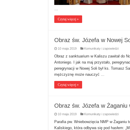
…
Czytaj więcej »
Obraz św. Józefa w Nowej Sol
10 maja 2019
Komunikaty i zapowiedzi
Obraz z sanktuarium w Kaliszu zawitał do Now
Antoniego. I jak na maj przystało, peregry
peregrynacji w Nowej Soli był ks. Tomasz S
mężczyznę może nauczyć …
Czytaj więcej »
Obraz św. Józefa w Żaganiu 
10 maja 2019
Komunikaty i zapowiedzi
Parafia pw. Wniebowzięcia NMP w Żaganiu to
Kaliskiego, która odbywa się pod hasłem: „M