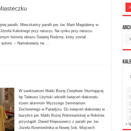
Miasteczku
jnej parafii. Mieszkańcy parafii pw. św. Marii Magdaleny w
Arc
Józefa Kaliskiego przy ratuszu. Na rynku przy ratuszu
Ar
rnym historię obrazu Świętej Rodziny, który został
mie
o autora. – Namalowany na …
Kal
W sanktuarium Matki Bożej Cierpliwie Słuchającej
bp Tadeusz Lityński udzielił święceń diakonatu
trzem alumnom Wyższego Seminarium
Duchownego w Paradyżu. Do święceń diakonatu w
bazylice pw. Matki Bożej Rokitniańskiej w Rokitnie
przystąpili: Dawid Klepusewicz z parafii pw. św.
« l
Józefa Rzemieślnika w Nowej Soli, Wojciech