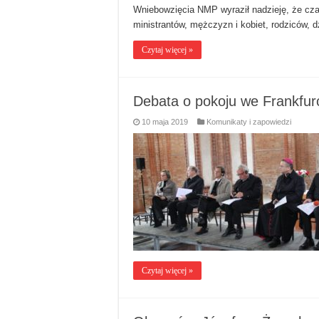
Wniebowzięcia NMP wyraził nadzieję, że cz
ministrantów, mężczyzn i kobiet, rodziców, d
Czytaj więcej »
Debata o pokoju we Frankfur
10 maja 2019
Komunikaty i zapowiedzi
Czytaj więcej »