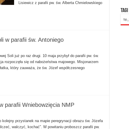
Lisiewicz z parafii pw. św. Alberta Chmielowskiego
Tagi
bp_
i w parafii św. Antoniego
ej Soli już po raz drugi. 10 maja przybył do parafii pw. św.
nacja rozpoczęła się od nabożeństwa majowego. Misjonarzem
ałatka, który zauważa, że św. Józef współczesnego
w parafii Wniebowzięcia NMP
 kolejny przystanek na mapie peregrynacji obrazu św. Józefa
ilczeć, walczyć, kochać”. W powitaniu proboszcz parafii pw.