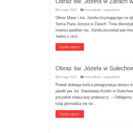
Obraz św. Józefa w Żarach w
9 maja 2019
Komunikaty i zapowiedzi
Obraz Maryi i św. Józefa trzymającego za ręk
Serca Pana Jezusa w Żarach. Trwa diecezjal
imieniu parafian św. Józefa przywitał pan And
Jedno z nich …
Czytaj więcej »
Obraz św. Józefa w Sulechowi
8 maja 2019
Komunikaty i zapowiedzi
Powoli dobiega końca peregrynacja obrazu św.
parafii pw. św. Stanisława Kostki w Sulechowi
przywitał miejscowy proboszcz. – Oddajemy p
tutaj gromadzą się na …
Czytaj więcej »