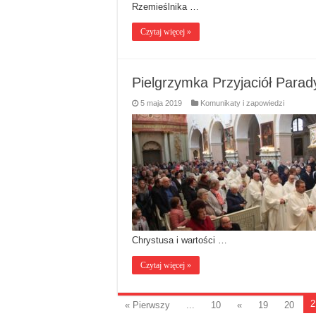
Rzemieślnika …
Czytaj więcej »
Pielgrzymka Przyjaciół Parad
5 maja 2019
Komunikaty i zapowiedzi
Chrystusa i wartości …
Czytaj więcej »
2
« Pierwszy
...
10
«
19
20