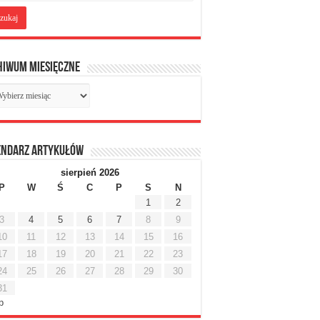
hiwum miesięczne
chiwum
sięczne
endarz artykułów
sierpień 2026
P
W
Ś
C
P
S
N
1
2
3
4
5
6
7
8
9
10
11
12
13
14
15
16
17
18
19
20
21
22
23
24
25
26
27
28
29
30
31
ip