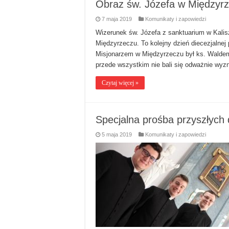
Obraz św. Józefa w Międzyrze
7 maja 2019
Komunikaty i zapowiedzi
Wizerunek św. Józefa z sanktuarium w Kaliszu
Międzyrzeczu. To kolejny dzień diecezjalnej
Misjonarzem w Międzyrzeczu był ks. Walde
przede wszystkim nie bali się odważnie wyz
Czytaj więcej »
Specjalna prośba przyszłych
5 maja 2019
Komunikaty i zapowiedzi