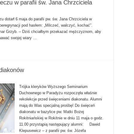
czu w parafii św. Jana Chrzciciela
 dotarł 6 maja do parafii pw. św. Jana Chrzciciela w
 peregrynacji pod hasłem: „Milczeć, walczyć, kochać”.
mar Grzyb. – Dziś chciałbym przekazać mężczyznom, aby
nawać swojej wiary …
 diakonów
Trójka kleryków Wyższego Seminarium
Duchownego w Paradyżu rozpoczęła właśnie
rekolekcje przed święceniami diakonatu. Alumni
mają do Was specjalną prośbę! Do święceń
diakonatu w bazylice pw. Matki Bożej
Rokitniańskiej w Rokitnie w dniu 11 maja o godz.
11.00 przystąpią następujący alumni: Dawid
Klepusewicz – z parafii pw. św. Józefa