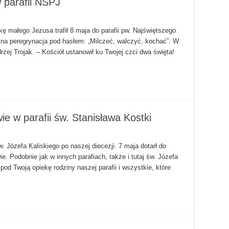
 parafii NSPJ
ę małego Jezusa trafił 8 maja do parafii pw. Najświętszego
na peregrynacja pod hasłem: „Milczeć, walczyć, kochać”. W
rzej Trojak. – Kościół ustanowił ku Twojej czci dwa święta!
e w parafii św. Stanisława Kostki
 Józefa Kaliskiego po naszej diecezji. 7 maja dotarł do
e. Podobnie jak w innych parafiach, także i tutaj św. Józefa
od Twoją opiekę rodziny naszej parafii i wszystkie, które