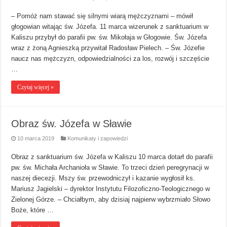
– Pomóż nam stawać się silnymi wiarą mężczyznami – mówił
głogowian witając św. Józefa. 11 marca wizerunek z sanktuarium w
Kaliszu przybył do parafii pw. św. Mikołaja w Głogowie. Św. Józefa
wraz z żoną Agnieszką przywitał Radosław Pielech. – Św. Józefie
naucz nas mężczyzn, odpowiedzialności za los, rozwój i szczęście
…
Czytaj więcej »
Obraz św. Józefa w Sławie
10 marca 2019
Komunikaty i zapowiedzi
Obraz z sanktuarium św. Józefa w Kaliszu 10 marca dotarł do parafii
pw. św. Michała Archanioła w Sławie. To trzeci dzień peregrynacji w
naszej diecezji. Mszy św. przewodniczył i kazanie wygłosił ks.
Mariusz Jagielski – dyrektor Instytutu Filozoficzno-Teologicznego w
Zielonej Górze. – Chciałbym, aby dzisiaj najpierw wybrzmiało Słowo
Boże, które …