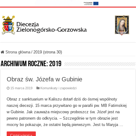
Strona główna
/
2019 (strona 30)
Archiwum roczne:
2019
Obraz św. Józefa w Gubinie
15 marca 2019
Komunikaty i zapowiedzi
Obraz z sanktuarium w Kaliszu dotarł dziś do ósmej wspólnoty
naszej diecezji. 15 marca przywitano go w parafii pw. MB Fatimskiej
w Gubinie. Jak zauważa miejscowy proboszcz św. Józef jest na
pewno patronem do odkrycia. – Szczególnie w tym obrazie jest
mocny bo pokazuje, że ostatni będą pierwszym. Jest tu Maryja …
Czytaj więcej »