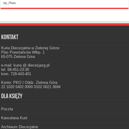
bp_Pluta
Kontakt
Kuria Diecezjalna w Zielonej Górze
Plac Powstańców Wlkp. 1
65-075 Zielona Góra
e-mail: kuria @ diecezjazg.pl
tel. 68-451-23-30
kom. 728-443-401
Konto: PKO I Oddz. Zielona Góra
22 1020 5402 0000 0102 0021 3694
Dla księży
Poczta
Kancelaria Kurii
Archiwum Diecezjalne