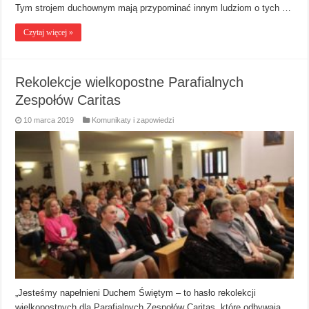
Tym strojem duchownym mają przypominać innym ludziom o tych …
Czytaj więcej »
Rekolekcje wielkopostne Parafialnych
Zespołów Caritas
10 marca 2019
Komunikaty i zapowiedzi
„Jesteśmy napełnieni Duchem Świętym – to hasło rekolekcji
wielkopostnych dla Parafialnych Zespołów Caritas, które odbywają