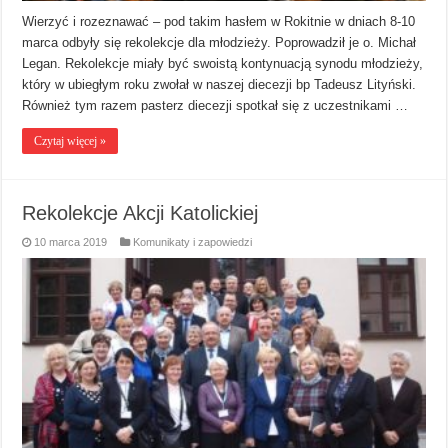
Wierzyć i rozeznawać – pod takim hasłem w Rokitnie w dniach 8-10
marca odbyły się rekolekcje dla młodzieży. Poprowadził je o. Michał
Legan. Rekolekcje miały być swoistą kontynuacją synodu młodzieży,
który w ubiegłym roku zwołał w naszej diecezji bp Tadeusz Lityński.
Również tym razem pasterz diecezji spotkał się z uczestnikami …
Czytaj więcej »
Rekolekcje Akcji Katolickiej
10 marca 2019
Komunikaty i zapowiedzi