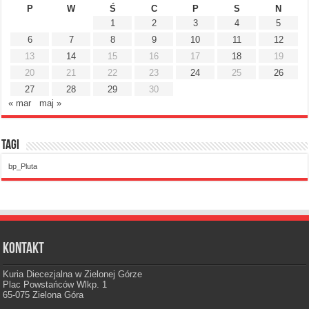
P
W
Ś
C
P
S
N
1
2
3
4
5
6
7
8
9
10
11
12
13
14
15
16
17
18
19
20
21
22
23
24
25
26
27
28
29
30
« mar
maj »
Tagi
bp_Pluta
Kontakt
Kuria Diecezjalna w Zielonej Górze
Plac Powstańców Wlkp. 1
65-075 Zielona Góra