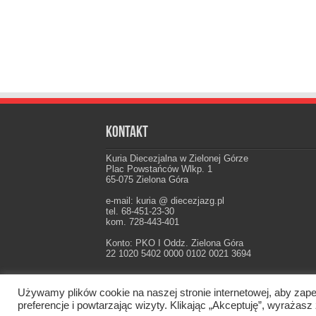
Kontakt
Kuria Diecezjalna w Zielonej Górze
Plac Powstańców Wlkp. 1
65-075 Zielona Góra
e-mail: kuria @ diecezjazg.pl
tel. 68-451-23-30
kom. 728-443-401
Konto: PKO I Oddz. Zielona Góra
22 1020 5402 0000 0102 0021 3694
Używamy plików cookie na naszej stronie internetowej, aby zape
Oficjalna strona Diecezji Zielonogórsko-Gorzow
preferencje i powtarzając wizyty. Klikając „Akceptuję”, wyraż