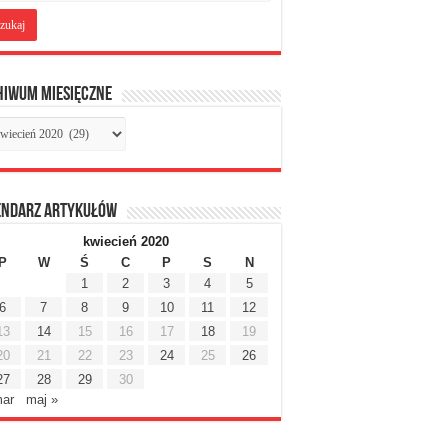
hiwum miesięczne
chiwum
sięczne
endarz artykułów
kwiecień 2020
P
W
Ś
C
P
S
N
1
2
3
4
5
6
7
8
9
10
11
12
13
14
15
16
17
18
19
20
21
22
23
24
25
26
27
28
29
30
mar
maj »