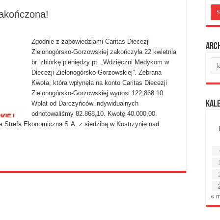
akończona!
Zgodnie z zapowiedziami Caritas Diecezji
Arc
Zielonogórsko-Gorzowskiej zakończyła 22 kwietnia
Ar
br. zbiórkę pieniędzy pt. „Wdzięczni Medykom w
mie
Diecezji Zielonogórsko-Gorzowskiej”. Zebrana
Kwota, która wpłynęła na konto Caritas Diecezji
Zielonogórsko-Gorzowskiej wynosi 122,868.10.
Kal
Wpłat od Darczyńców indywidualnych
odnotowaliśmy 82.868,10. Kwotę 40.000,00.
a Strefa Ekonomiczna S.A. z siedzibą w Kostrzynie nad
« 