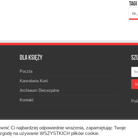
Tagi
bp_
Dla księży
Sz
Poczta
Kancelaria Kurii
Archiwum Diecezjalne
Kontakt
Pol
wnić Ci najbardziej odpowiednie wrażenia, zapamiętując Twoje
skiej. © 2026. Wszelkie prawa zastrzeżone.
asz zgodę na używanie WSZYSTKICH plików cookie.