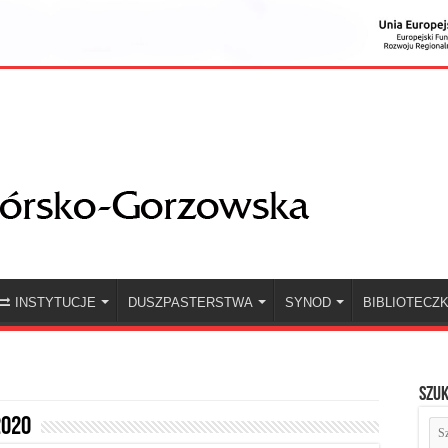
INSTYTUCJE
DUSZPASTERSTWA
SYNOD
BIBLIOTECZ
Szuk
2020