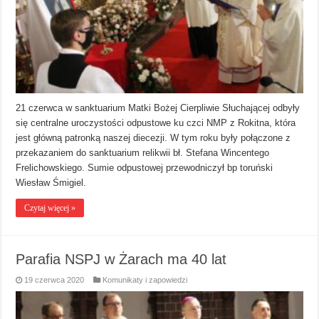
21 czerwca w sanktuarium Matki Bożej Cierpliwie Słuchającej odbyły
się centralne uroczystości odpustowe ku czci NMP z Rokitna, która
jest główną patronką naszej diecezji. W tym roku były połączone z
przekazaniem do sanktuarium relikwii bł. Stefana Wincentego
Frelichowskiego. Sumie odpustowej przewodniczył bp toruński
Wiesław Śmigiel.
Czytaj więcej »
Parafia NSPJ w Żarach ma 40 lat
19 czerwca 2020
Komunikaty i zapowiedzi