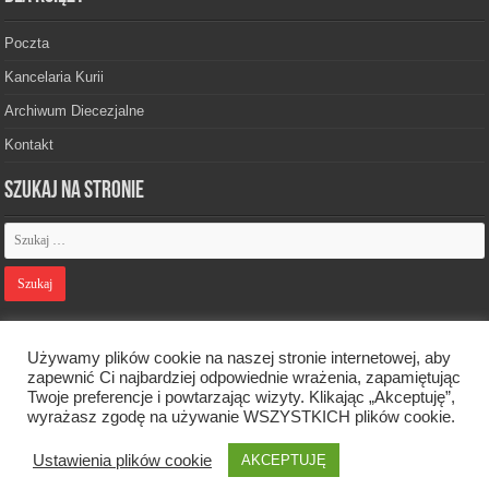
Poczta
Kancelaria Kurii
Archiwum Diecezjalne
Kontakt
Szukaj na stronie
Polityka prywatności
Używamy plików cookie na naszej stronie internetowej, aby
zapewnić Ci najbardziej odpowiednie wrażenia, zapamiętując
Twoje preferencje i powtarzając wizyty. Klikając „Akceptuję”,
Designed by
Webdawid
wyrażasz zgodę na używanie WSZYSTKICH plików cookie.
Ustawienia plików cookie
Oficjalna strona Diecezji Zielonogórsko-Gorzowskiej. © 2026. Wszelkie
AKCEPTUJĘ
prawa zastrzeżone.