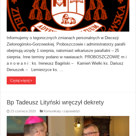
Informujemy o tegorocznych zmianach personalnych w Diecezji
Zielonogórsko-Gorzowskiej. Proboszczowie i administratorzy parafii
obejmują urzędy 1 sierpnia, natomiast wikariusze parafialni – 25
sierpnia. Inne terminy podano w nawiasach. PROBOSZCZOWIE m i
a n o w a n i : ks. Ireneusz Bagiński – Kamień Wielki ks. Dariusz
Denuszek – Lemierzyce ks. …
Czytaj więcej »
Bp Tadeusz Lityński wręczył dekrety
23 czerwca 2020
Komunikaty i zapowiedzi