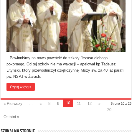
– Powinniśmy na nowo powrócić do szkoły Jezusa cichego i
pokornego. Od tej szkoły nie ma wakacji – apelował bp Tadeusz
Lityński, który przewodniczył dziękczynnej Mszy św. za 40 lat parafii
pw. NSPJ w Żarach.
Czytaj więcej »
10
« Pierwszy
...
«
8
9
11
12
»
Strona 10 z 25
20
...
Ostatni »
Szukaj na stronie