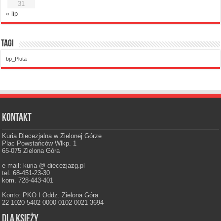
31
« lip
Tagi
bp_Pluta
Kontakt
Kuria Diecezjalna w Zielonej Górze
Plac Powstańców Wlkp. 1
65-075 Zielona Góra
e-mail: kuria @ diecezjazg.pl
tel. 68-451-23-30
kom. 728-443-401
Konto: PKO I Oddz. Zielona Góra
22 1020 5402 0000 0102 0021 3694
Dla księży