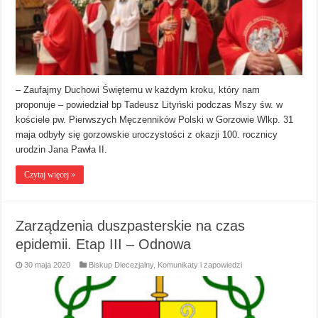
– Zaufajmy Duchowi Świętemu w każdym kroku, który nam
proponuje – powiedział bp Tadeusz Lityński podczas Mszy św. w
kościele pw. Pierwszych Męczenników Polski w Gorzowie Wlkp. 31
maja odbyły się gorzowskie uroczystości z okazji 100. rocznicy
urodzin Jana Pawła II.
Czytaj więcej »
Zarządzenia duszpasterskie na czas
epidemii. Etap III – Odnowa
30 maja 2020
Biskup Diecezjalny
,
Komunikaty i zapowiedzi