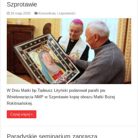
Szprotawie
26 maja 2020
Komunikaty i zapowiedzi
W Dniu Matki bp Tadeusz Lityński podarował parafii pw.
Wniebowzięcia NMP w Szprotawie kopię obrazu Matki Bożej
Rokitniańskiej.
Czytaj więcej »
Paradyskie seminarium zaprasza