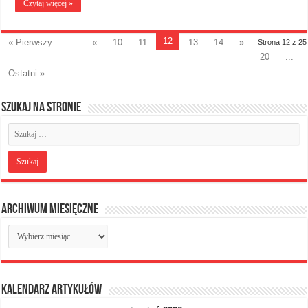
Czytaj więcej »
12
« Pierwszy
...
«
10
11
13
14
»
Strona 12 z 25
20
...
Ostatni »
Szukaj na stronie
Archiwum miesięczne
Archiwum
miesięczne
Kalendarz artykułów