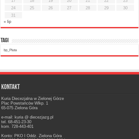
17
18
19
20
21
22
23
24
25
26
27
28
29
30
31
« lip
Tagi
bp_Pluta
Kontakt
Kuria Diecezjalna w Zielonej Górze
Plac Powstańców Wlkp. 1
65-075 Zielona Góra
e-mail: kuria @ diecezjazg.pl
tel. 68-451-23-30
kom. 728-443-401
Konto: PKO I Oddz. Zielona Góra