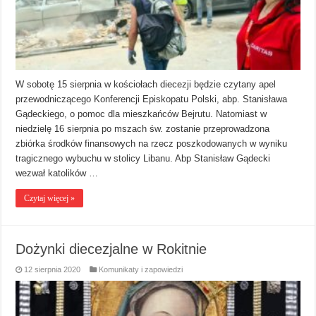
W sobotę 15 sierpnia w kościołach diecezji będzie czytany apel
przewodniczącego Konferencji Episkopatu Polski, abp. Stanisława
Gądeckiego, o pomoc dla mieszkańców Bejrutu. Natomiast w
niedzielę 16 sierpnia po mszach św. zostanie przeprowadzona
zbiórka środków finansowych na rzecz poszkodowanych w wyniku
tragicznego wybuchu w stolicy Libanu. Abp Stanisław Gądecki
wezwał katolików …
Czytaj więcej »
Dożynki diecezjalne w Rokitnie
12 sierpnia 2020
Komunikaty i zapowiedzi