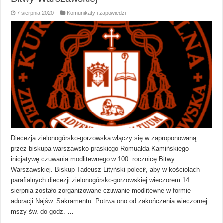
7 sierpnia 2020
Komunikaty i zapowiedzi
Diecezja zielonogórsko-gorzowska włączy się w zaproponowaną
przez biskupa warszawsko-praskiego Romualda Kamińskiego
inicjatywę czuwania modlitewnego w 100. rocznicę Bitwy
Warszawskiej. Biskup Tadeusz Lityński polecił, aby w kościołach
parafialnych diecezji zielonogórsko-gorzowskiej wieczorem 14
sierpnia zostało zorganizowane czuwanie modlitewne w formie
adoracji Najśw. Sakramentu. Potrwa ono od zakończenia wieczornej
mszy św. do godz. …