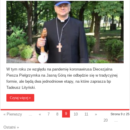
W tym roku ze względu na pandemię koronawirusa Diecezjalna
Piesza Pielgrzymka na Jasną Górą nie odbędzie się w tradycyjnej
formie, ale będą dwa jednodniowe etapy, na które zaprasza bp
Tadeusz Lityński.
Czytaj więcej »
9
« Pierwszy
...
«
7
8
10
11
»
Strona 9 z 25
20
...
Ostatni »