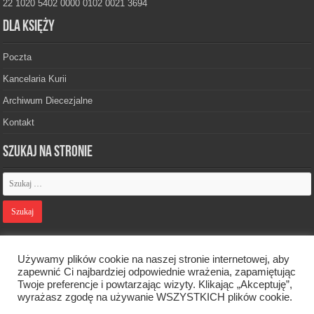
22 1020 5402 0000 0102 0021 3694
Dla księży
Poczta
Kancelaria Kurii
Archiwum Diecezjalne
Kontakt
Szukaj na stronie
Polityka prywatności
Używamy plików cookie na naszej stronie internetowej, aby
zapewnić Ci najbardziej odpowiednie wrażenia, zapamiętując
Twoje preferencje i powtarzając wizyty. Klikając „Akceptuję”,
Designed by
Webdawid
wyrażasz zgodę na używanie WSZYSTKICH plików cookie.