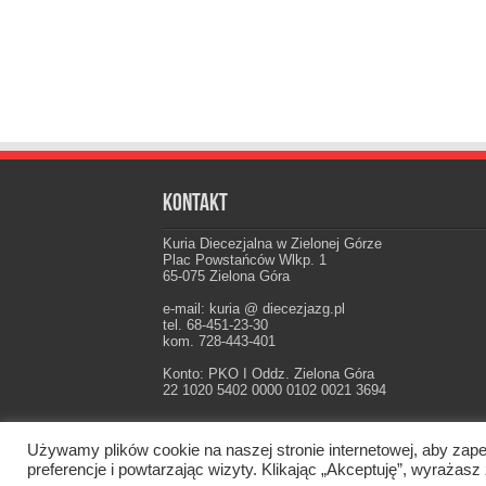
Kontakt
Kuria Diecezjalna w Zielonej Górze
Plac Powstańców Wlkp. 1
65-075 Zielona Góra
e-mail: kuria @ diecezjazg.pl
tel. 68-451-23-30
kom. 728-443-401
Konto: PKO I Oddz. Zielona Góra
22 1020 5402 0000 0102 0021 3694
Używamy plików cookie na naszej stronie internetowej, aby zape
Oficjalna strona Diecezji Zielonogórsko-Gorzow
preferencje i powtarzając wizyty. Klikając „Akceptuję”, wyraż