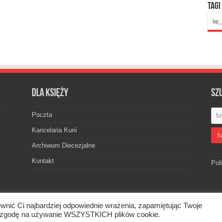
Tagi
bp_
Dla księży
Sz
Poczta
Kancelaria Kurii
Archiwum Diecezjalne
Kontakt
Pol
wnić Ci najbardziej odpowiednie wrażenia, zapamiętując Twoje
skiej. © 2026. Wszelkie prawa zastrzeżone.
asz zgodę na używanie WSZYSTKICH plików cookie.