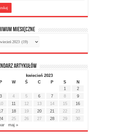
hiwum miesięczne
chiwum
sięczne
endarz artykułów
kwiecień 2023
P
W
Ś
C
P
S
N
1
2
3
4
5
6
7
8
9
10
11
12
13
14
15
16
17
18
19
20
21
22
23
24
25
26
27
28
29
30
mar
maj »