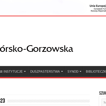
INSTYTUCJE
DUSZPASTERSTWA
SYNOD
BIBLIOTECZ
Szuk
023