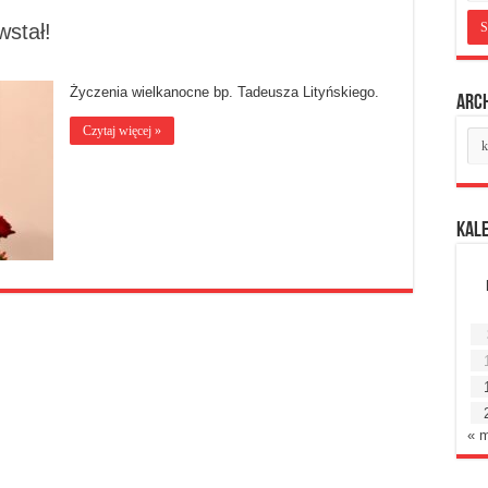
wstał!
Życzenia wielkanocne bp. Tadeusza Lityńskiego.
Arc
Czytaj więcej »
Ar
mie
Kal
« 