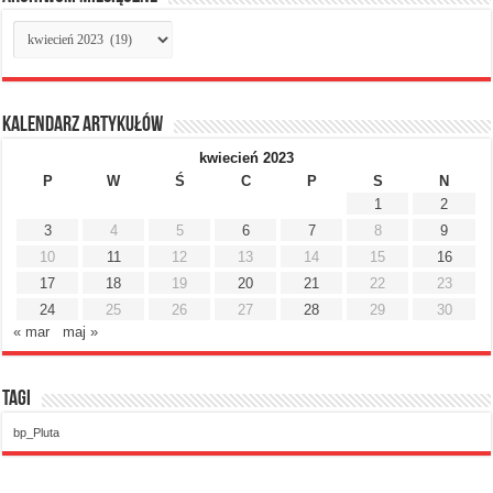
Archiwum
miesięczne
Kalendarz artykułów
kwiecień 2023
P
W
Ś
C
P
S
N
1
2
3
4
5
6
7
8
9
10
11
12
13
14
15
16
17
18
19
20
21
22
23
24
25
26
27
28
29
30
« mar
maj »
Tagi
bp_Pluta