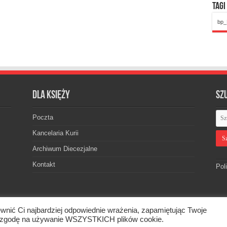
Tagi
bp_
Dla księży
Sz
Poczta
Kancelaria Kurii
Archiwum Diecezjalne
Kontakt
Pol
wnić Ci najbardziej odpowiednie wrażenia, zapamiętując Twoje
skiej. © 2026. Wszelkie prawa zastrzeżone.
asz zgodę na używanie WSZYSTKICH plików cookie.