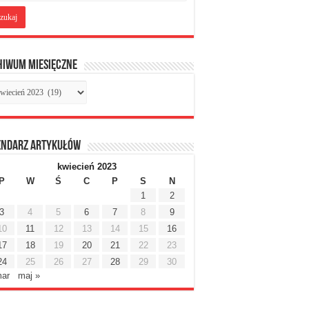
hiwum miesięczne
chiwum
sięczne
endarz artykułów
kwiecień 2023
P
W
Ś
C
P
S
N
1
2
3
4
5
6
7
8
9
10
11
12
13
14
15
16
17
18
19
20
21
22
23
24
25
26
27
28
29
30
mar
maj »