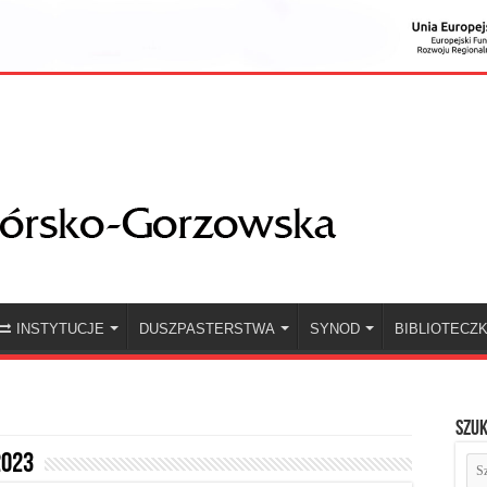
INSTYTUCJE
DUSZPASTERSTWA
SYNOD
BIBLIOTECZ
Szuk
2023