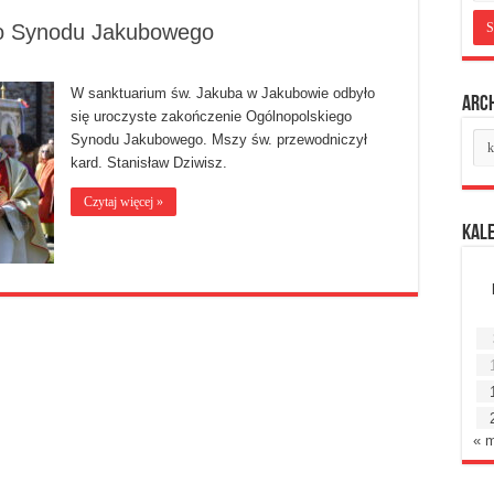
go Synodu Jakubowego
W sanktuarium św. Jakuba w Jakubowie odbyło
Arc
się uroczyste zakończenie Ogólnopolskiego
Ar
Synodu Jakubowego. Mszy św. przewodniczył
mie
kard. Stanisław Dziwisz.
Czytaj więcej »
Kal
« 