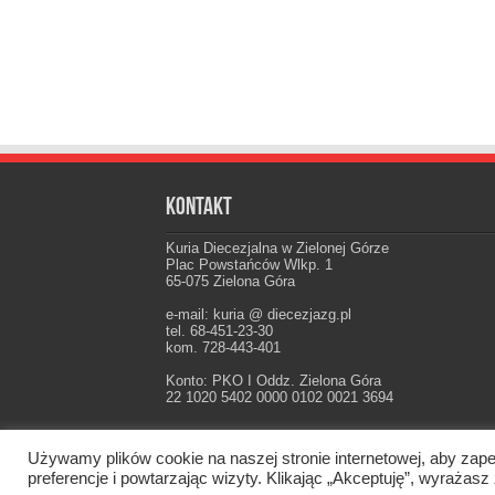
Kontakt
Kuria Diecezjalna w Zielonej Górze
Plac Powstańców Wlkp. 1
65-075 Zielona Góra
e-mail: kuria @ diecezjazg.pl
tel. 68-451-23-30
kom. 728-443-401
Konto: PKO I Oddz. Zielona Góra
22 1020 5402 0000 0102 0021 3694
Używamy plików cookie na naszej stronie internetowej, aby zape
Oficjalna strona Diecezji Zielonogórsko-Gorzow
preferencje i powtarzając wizyty. Klikając „Akceptuję”, wyraż