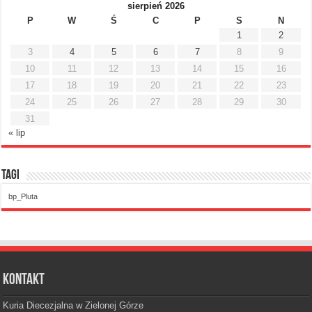
sierpień 2026
P
W
Ś
C
P
S
N
1
2
3
4
5
6
7
8
9
10
11
12
13
14
15
16
17
18
19
20
21
22
23
24
25
26
27
28
29
30
31
« lip
Tagi
bp_Pluta
Kontakt
Kuria Diecezjalna w Zielonej Górze