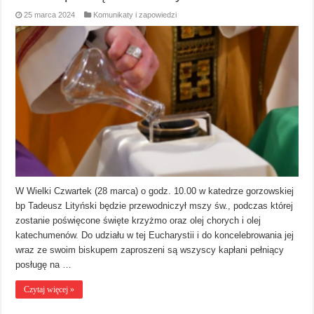
25 marca 2024
Komunikaty i zapowiedzi
W Wielki Czwartek (28 marca) o godz. 10.00 w katedrze gorzowskiej
bp Tadeusz Lityński będzie przewodniczył mszy św., podczas której
zostanie poświęcone święte krzyżmo oraz olej chorych i olej
katechumenów. Do udziału w tej Eucharystii i do koncelebrowania jej
wraz ze swoim biskupem zaproszeni są wszyscy kapłani pełniący
posługę na …
Czytaj więcej »