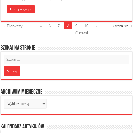
Czytaj więcej »
8
« Pierwszy
...
«
6
7
9
10
»
...
Strona 8 z 11
Ostatni »
Szukaj na stronie
Archiwum miesięczne
Archiwum
miesięczne
Kalendarz artykułów