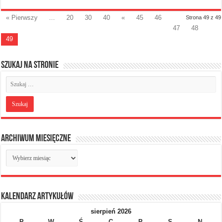
« Pierwszy
...
20
30
40
«
45
46
Strona 49 z 49
47
48
49
Szukaj na stronie
Archiwum miesięczne
Archiwum
miesięczne
Kalendarz artykułów
sierpień 2026
P
W
Ś
C
P
S
N