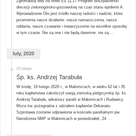
Zgromadzę was na nowo Ez 11,17 Program duszpasterski
diecezji zielonogórsko-gorzowskiej na czas stanu epidemii A.
Wprowadzenie Oto jest źródło naszej radości i nadziei, które
przemienia nasze działanie: nasze namaszczenia, nasze
oddania, nasze czuwanie i towarzyszenie na wszelkie sposoby
w tym czasie. Nie są one i nie będą daremne: nie są …
luty, 2020
20 lutego
Śp. ks. Andrzej Tarabuła
W środę, 19 lutego 2020 r., w Małomicach, w wieku 62 lat i 35
roku kapłaństwa zakończył swoją ziemską pielgrzymkę śp. ks.
Andrzej Tarabuła, wikariusz parafii w Małomicach i Rudawicy.
Msza św. pożegnalna z udziałem kapłanów Dekanatu
Szprotawa zostanie odprawiona w kościele parafialnym pw.
Narodzenia NMP w Małomicach w poniedziałek, 24 …