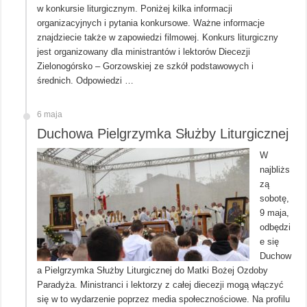
w konkursie liturgicznym. Poniżej kilka informacji
organizacyjnych i pytania konkursowe. Ważne informacje
znajdziecie także w zapowiedzi filmowej. Konkurs liturgiczny
jest organizowany dla ministrantów i lektorów Diecezji
Zielonogórsko – Gorzowskiej ze szkół podstawowych i
średnich. Odpowiedzi …
6 maja
Duchowa Pielgrzymka Służby Liturgicznej
W
najbliżs
zą
sobotę,
9 maja,
odbędzi
e się
Duchow
a Pielgrzymka Służby Liturgicznej do Matki Bożej Ozdoby
Paradyża. Ministranci i lektorzy z całej diecezji mogą włączyć
się w to wydarzenie poprzez media społecznościowe. Na profilu