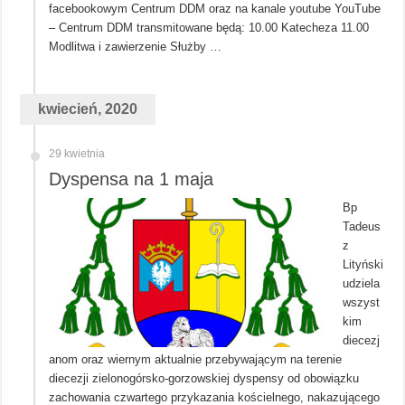
facebookowym Centrum DDM oraz na kanale youtube YouTube
– Centrum DDM transmitowane będą: 10.00 Katecheza 11.00
Modlitwa i zawierzenie Służby …
kwiecień, 2020
29 kwietnia
Dyspensa na 1 maja
Bp
Tadeus
z
Lityński
udziela
wszyst
kim
diecezj
anom oraz wiernym aktualnie przebywającym na terenie
diecezji zielonogórsko-gorzowskiej dyspensy od obowiązku
zachowania czwartego przykazania kościelnego, nakazującego