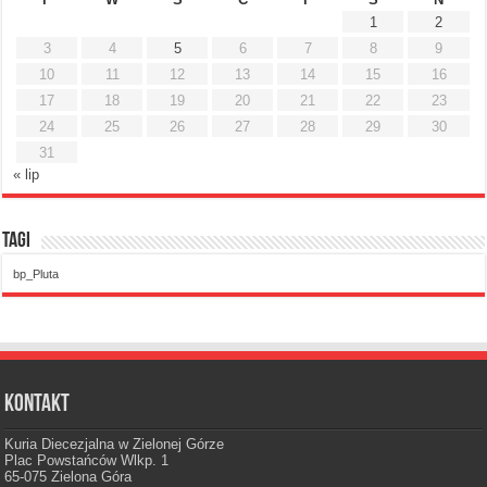
1
2
3
4
5
6
7
8
9
10
11
12
13
14
15
16
17
18
19
20
21
22
23
24
25
26
27
28
29
30
31
« lip
Tagi
bp_Pluta
Kontakt
Kuria Diecezjalna w Zielonej Górze
Plac Powstańców Wlkp. 1
65-075 Zielona Góra