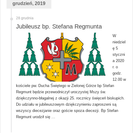
grudzień, 2019
28 grudnia
Jubileusz bp. Stefana Regmunta
W
niedziel
ę 5
styczni
a 2020
r. o
godz.
12.00 w
kościele pw. Ducha Świętego w Zielonej Górze bp Stefan
Regmunt będzie przewodniczył uroczystej Mszy św.
dziękczynno-błagalnej z okazji 25. rocznicy święceń biskupich.
Do udziału w jubileuszowym dziękczynieniu zaproszeni są
wszyscy diecezjanie oraz goście spoza diecezji. Bp Stefan
Regmunt urodził się …