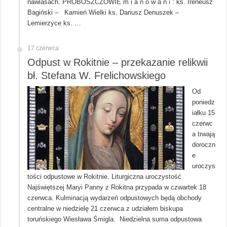
nawiasach. PROBOSZCZOWIE m i a n o w a n i : ks. Ireneusz
Bagiński – Kamień Wielki ks. Dariusz Denuszek –
Lemierzyce ks. …
17 czerwca
Odpust w Rokitnie – przekazanie relikwii
bł. Stefana W. Frelichowskiego
Od
poniedz
iałku 15
czerwc
a trwają
doroczn
e
uroczys
tości odpustowe w Rokitnie. Liturgiczna uroczystość
Najświętszej Maryi Panny z Rokitna przypada w czwartek 18
czerwca. Kulminacją wydarzeń odpustowych będą obchody
centralne w niedzielę 21 czerwca z udziałem biskupa
toruńskiego Wiesława Śmigla. Niedzielna suma odpustowa