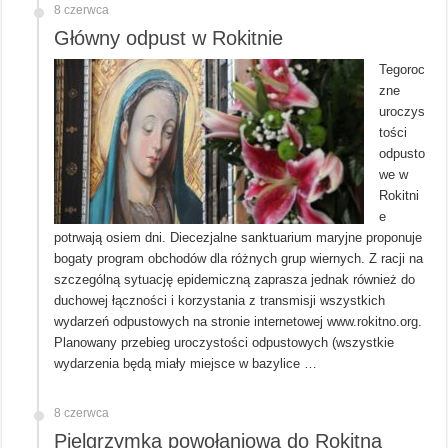
8 czerwca
Główny odpust w Rokitnie
Tegoroc
zne
uroczys
tości
odpusto
we w
Rokitni
e
potrwają osiem dni. Diecezjalne sanktuarium maryjne proponuje
bogaty program obchodów dla różnych grup wiernych. Z racji na
szczególną sytuację epidemiczną zaprasza jednak również do
duchowej łączności i korzystania z transmisji wszystkich
wydarzeń odpustowych na stronie internetowej www.rokitno.org.
Planowany przebieg uroczystości odpustowych (wszystkie
wydarzenia będą miały miejsce w bazylice …
8 czerwca
Pielgrzymka powołaniowa do Rokitna