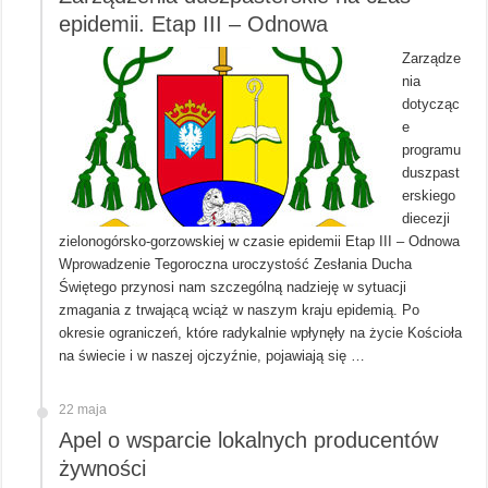
epidemii. Etap III – Odnowa
Zarządze
nia
dotycząc
e
programu
duszpast
erskiego
diecezji
zielonogórsko-gorzowskiej w czasie epidemii Etap III – Odnowa
Wprowadzenie Tegoroczna uroczystość Zesłania Ducha
Świętego przynosi nam szczególną nadzieję w sytuacji
zmagania z trwającą wciąż w naszym kraju epidemią. Po
okresie ograniczeń, które radykalnie wpłynęły na życie Kościoła
na świecie i w naszej ojczyźnie, pojawiają się …
22 maja
Apel o wsparcie lokalnych producentów
żywności