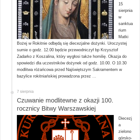
15
sierpnia
w
sanktua
rium
Matki
Bożej w Rokitnie odbędą się diecezjalne dożynki. Uroczystej
sumie o godz. 12.00 będzie przewodniczył bp Krzysztof
Zadarko z Koszalina, który wygłosi także homilię. Okazja do
spowiedzi dla uczestników dożynek od godz. 10.00. O 10.30
modlitwa różańcowa przed Najświętszym Sakramentem w
bazylice rokitniańskiej prowadzona przez …
7 sierpnia
Czuwanie modlitewne z okazji 100.
rocznicy Bitwy Warszawskiej
Diecezj
a
zielono
górsko-