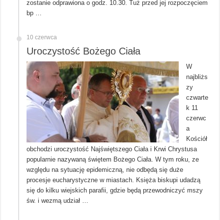
zostanie odprawiona o godz. 10.30. Tuż przed jej rozpoczęciem
bp …
10 czerwca
Uroczystość Bożego Ciała
W
najbliżs
zy
czwarte
k 11
czerwc
a
Kościół
obchodzi uroczystość Najświętszego Ciała i Krwi Chrystusa
popularnie nazywaną świętem Bożego Ciała. W tym roku, ze
względu na sytuację epidemiczną, nie odbędą się duże
procesje eucharystyczne w miastach. Księża biskupi udadzą
się do kilku wiejskich parafii, gdzie będą przewodniczyć mszy
św. i wezmą udział …