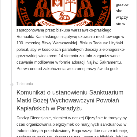
gorzow
ska
włączy
się w
zaproponowaną przez biskupa warszawsko-praskiego
Romualda Kamińskiego inicjatywę czuwania modlitewnego w
100. rocznicę Bitwy Warszawskiej. Biskup Tadeusz Lityński
polecił, aby w kościołach parafialnych diecezji zielonogórsko-
gorzowskiej wieczorem 14 sierpnia zostało zorganizowane
czuwanie modlitewne w formie adoracji Najśw. Sakramentu.
Potrwa ono od zakończenia wieczornej mszy św. do godz. …
7 sierpnia
Komunikat o ustanowieniu Sanktuarium
Matki Bożej Wychowawczyni Powołań
Kapłańskich w Paradyżu
Drodzy Diecezjanie, sierpień w naszej Ojczyźnie to tradycyjny
czas organizowania pielgrzymek do maryjnych sanktuariów, w
trakcie których przedstawiamy Bogu wszystkie nasze intencje,