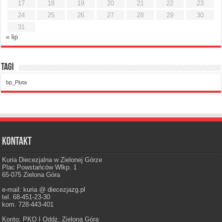
17
18
19
20
21
22
23
24
25
26
27
28
29
30
31
« lip
Tagi
bp_Pluta
Kontakt
Kuria Diecezjalna w Zielonej Górze
Plac Powstańców Wlkp. 1
65-075 Zielona Góra
e-mail: kuria @ diecezjazg.pl
tel. 68-451-23-30
kom. 728-443-401
Konto: PKO I Oddz. Zielona Góra