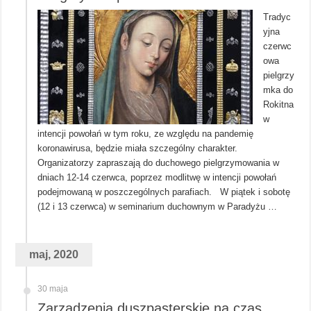
Tradyc
yjna
czerwc
owa
pielgrzy
mka do
Rokitna
w
intencji powołań w tym roku, ze względu na pandemię
koronawirusa, będzie miała szczególny charakter.
Organizatorzy zapraszają do duchowego pielgrzymowania w
dniach 12-14 czerwca, poprzez modlitwę w intencji powołań
podejmowaną w poszczególnych parafiach. W piątek i sobotę
(12 i 13 czerwca) w seminarium duchownym w Paradyżu …
maj, 2020
30 maja
Zarządzenia duszpasterskie na czas