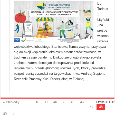
Bp
Tadeus
z
Lityński
, na
prośbę
wicema
rszałka
województwa lubuskiego Stanisława Tomczyszyna, przyłącza
się do akcji wspierania lokalnych producentów żywności w
trudnym czasie pandemii. Biskup zielonogórsko-gorzowski
zachęca zatem diecezjan do kupowania produktów od
regionalnych przedsiębiorców, również tych, którzy prowadzą
bezpośrednią sprzedaż na targowiskach. ks. Andrzej Sapieha
Rzecznik Prasowy Kurii Diecezjalnej w Zielonej …
« Pierwszy
...
20
30
40
«
45
46
Strona 48 z 49
48
47
49
»