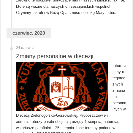
zarówno te osobiste, dotyczące nas i naszych bliskich, jak i te,
które są ważne dla naszych chrześcijańskich wspólnot.
Czynimy tak ufni w Bożą Opatrzność i opiekę Maryi, która …
czerwiec, 2020
24 czerwca
Zmiany personalne w diecezji
Informu
jemy o
tegoroc
znych
zmiana
ch
persona
lnych w
Diecezji Zielonogórsko-Gorzowskiej. Proboszczowie i
administratorzy parafii obejmują urzędy 1 sierpnia, natomiast
wikariusze parafialni – 25 sierpnia. Inne terminy podano w