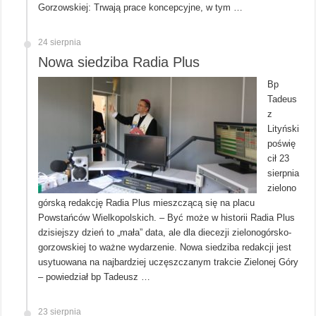
Gorzowskiej: Trwają prace koncepcyjne, w tym …
24 sierpnia
Nowa siedziba Radia Plus
Bp
Tadeus
z
Lityński
poświę
cił 23
sierpnia
zielono
górską redakcję Radia Plus mieszczącą się na placu
Powstańców Wielkopolskich. – Być może w historii Radia Plus
dzisiejszy dzień to „mała” data, ale dla diecezji zielonogórsko-
gorzowskiej to ważne wydarzenie. Nowa siedziba redakcji jest
usytuowana na najbardziej uczęszczanym trakcie Zielonej Góry
– powiedział bp Tadeusz …
23 sierpnia