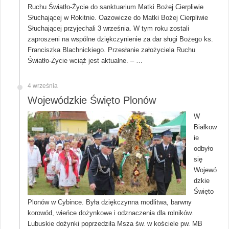
Ruchu Światło-Życie do sanktuarium Matki Bożej Cierpliwie
Słuchającej w Rokitnie. Oazowicze do Matki Bożej Cierpliwie
Słuchającej przyjechali 3 września. W tym roku zostali
zaproszeni na wspólne dziękczynienie za dar sługi Bożego ks.
Franciszka Blachnickiego. Przesłanie założyciela Ruchu
Światło-Życie wciąż jest aktualne. – …
4 września
Wojewódzkie Święto Plonów
W
Białkow
ie
odbyło
się
Wojewó
dzkie
Święto
Plonów w Cybince. Była dziękczynna modlitwa, barwny
korowód, wieńce dożynkowe i odznaczenia dla rolników.
Lubuskie dożynki poprzedziła Msza św. w kościele pw. MB