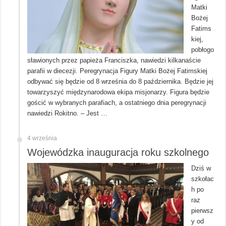
Matki
Bożej
Fatims
kiej,
pobłogo
sławionych przez papieża Franciszka, nawiedzi kilkanaście
parafii w diecezji. Peregrynacja Figury Matki Bożej Fatimskiej
odbywać się będzie od 8 września do 8 października. Będzie jej
towarzyszyć międzynarodowa ekipa misjonarzy. Figura będzie
gościć w wybranych parafiach, a ostatniego dnia peregrynacji
nawiedzi Rokitno. – Jest …
4 września
Wojewódzka inauguracja roku szkolnego
Dziś w
szkołac
h po
raz
pierwsz
y od