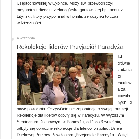
Częstochowskiej w Cybince. Mszy św. przewodniczył
ordynariusz diecezji zielonogórsko-gorzowskiej bp Tadeusz
Lityński, który przypomniał w homilii, że dożynki to czas
wdzięczności …
4 września
Rekolekcje liderów Przyjaciół Paradyża
Ich
główne
zadania
to
modlitw
a za
powoła
nych i o
nowe powołania. Oczywiście nie zapominają o swojej formacji.
Rekolekcje dla liderów odbyły się w Paradyżu. W Wyższym
Seminarium Duchownym w Paradyżu, od 1 do 3 września,
odbyły się doroczne rekolekcje dla liderów wspólnot Dzieła
Duchowej Pomocy Powołaniom „Przyjaciele Paradyża”. Wzięli