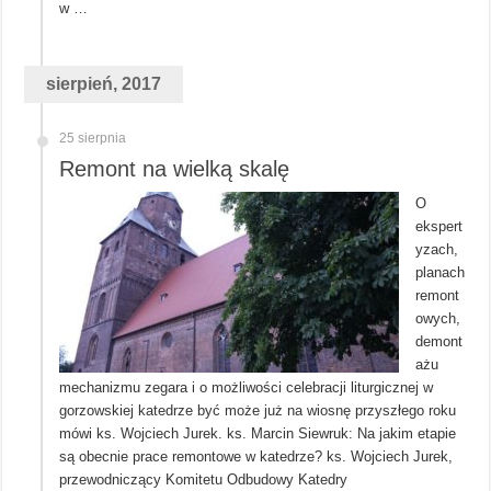
w …
sierpień, 2017
25 sierpnia
Remont na wielką skalę
O
ekspert
yzach,
planach
remont
owych,
demont
ażu
mechanizmu zegara i o możliwości celebracji liturgicznej w
gorzowskiej katedrze być może już na wiosnę przyszłego roku
mówi ks. Wojciech Jurek. ks. Marcin Siewruk: Na jakim etapie
są obecnie prace remontowe w katedrze? ks. Wojciech Jurek,
przewodniczący Komitetu Odbudowy Katedry