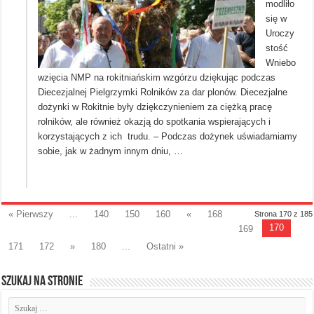
modliło
się w
Uroczy
stość
Wniebo
wzięcia NMP na rokitniańskim wzgórzu dziękując podczas
Diecezjalnej Pielgrzymki Rolników za dar plonów. Diecezjalne
dożynki w Rokitnie były dziękczynieniem za ciężką pracę
rolników, ale również okazją do spotkania wspierających i
korzystających z ich trudu. – Podczas dożynek uświadamiamy
sobie, jak w żadnym innym dniu, …
« Pierwszy
...
140
150
160
«
168
Strona 170 z 185
170
169
171
172
»
180
...
Ostatni »
Szukaj na stronie