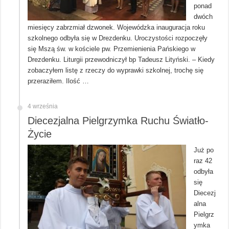
ponad
dwóch
miesięcy zabrzmiał dzwonek. Wojewódzka inauguracja roku
szkolnego odbyła się w Drezdenku. Uroczystości rozpoczęły
się Mszą św. w kościele pw. Przemienienia Pańskiego w
Drezdenku. Liturgii przewodniczył bp Tadeusz Lityński. – Kiedy
zobaczyłem listę z rzeczy do wyprawki szkolnej, trochę się
przeraziłem. Ilość …
4 września
Diecezjalna Pielgrzymka Ruchu Światło-
Życie
Już po
raz 42
odbyła
się
Diecezj
alna
Pielgrz
ymka