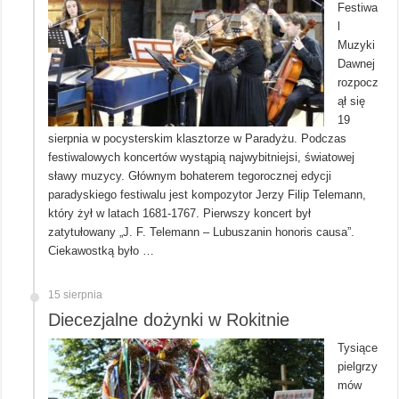
Festiwa
l
Muzyki
Dawnej
rozpocz
ął się
19
sierpnia w pocysterskim klasztorze w Paradyżu. Podczas
festiwalowych koncertów wystąpią najwybitniejsi, światowej
sławy muzycy. Głównym bohaterem tegorocznej edycji
paradyskiego festiwalu jest kompozytor Jerzy Filip Telemann,
który żył w latach 1681-1767. Pierwszy koncert był
zatytułowany „J. F. Telemann – Lubuszanin honoris causa”.
Ciekawostką było …
15 sierpnia
Diecezjalne dożynki w Rokitnie
Tysiące
pielgrzy
mów