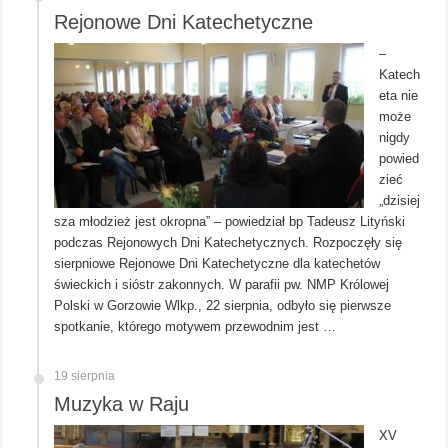
Rejonowe Dni Katechetyczne
–
Katech
eta nie
może
nigdy
powied
zieć
„dzisiej
sza młodzież jest okropna” – powiedział bp Tadeusz Lityński
podczas Rejonowych Dni Katechetycznych. Rozpoczęły się
sierpniowe Rejonowe Dni Katechetyczne dla katechetów
świeckich i sióstr zakonnych. W parafii pw. NMP Królowej
Polski w Gorzowie Wlkp., 22 sierpnia, odbyło się pierwsze
spotkanie, którego motywem przewodnim jest …
19 sierpnia
Muzyka w Raju
XV