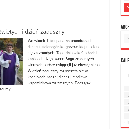
Arc
więtych i dzień zaduszny
Ar
mie
We wtorek 1 listopada na cmentarzach
diecezji zielonogórsko-gorzowskiej modlono
się za zmarłych. Tego dnia w kościołach i
kaplicach dziękowano Bogu za dar tych
Kal
wiernych, którzy osiągnęli już chwałę nieba.
W dzień zaduszny rozpoczęła się w
kościołach naszej diecezji modlitwa
wspominkowa za zmarłych. Początek
 zadumy. …
« l