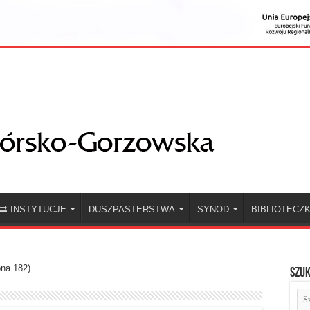
INSTYTUCJE
DUSZPASTERSTWA
SYNOD
BIBLIOTECZ
ona 182)
Szuk