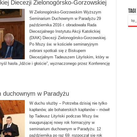
kiej Diecezji Zielonogórsko-Gorzowskiej
Tagi
W Zielonogórsko-Gorzowskim Wyższym
Seminarium Duchownym w Paradyżu 29
bp_
października 2016 r. obradowała Rada
Diecezjalnego Instytutu Akcji Katolickiej
(DIAK) Diecezji Zielonogórsko-Gorzowskiej.
Po Mszy św. w kościele seminaryjnym
zebrani spotkali się z Biskupem
Diecezjalnym Tadeuszem Lityńskim, który w
yśl hasła „Idźcie i głoście”, wyznaczonego przez Konferencję
um duchownym w Paradyżu
W duchu służby – Potrzeba dzisiaj nie tylko
kapłanów, ale bohaterskich kapłanów – mówił
bp Tadeusz Lityński podczas Mszy św.
inaugurującej nowy rok formacyjny w
seminarium duchownym w Paradyżu. 12
października po raz 69. rozpoczął się rok