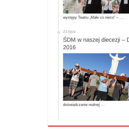
występy Teatru „Małe co nieco” – …
23 lipca
ŚDM w naszej diecezji – D
2016
doświadczanie realnej …