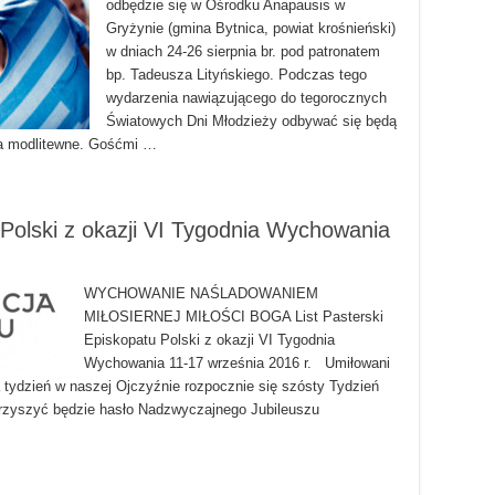
odbędzie się w Ośrodku Anapausis w
Gryżynie (gmina Bytnica, powiat krośnieński)
w dniach 24-26 sierpnia br. pod patronatem
bp. Tadeusza Lityńskiego. Podczas tego
wydarzenia nawiązującego do tegorocznych
Światowych Dni Młodzieży odbywać się będą
ia modlitewne. Gośćmi …
 Polski z okazji VI Tygodnia Wychowania
WYCHOWANIE NAŚLADOWANIEM
MIŁOSIERNEJ MIŁOŚCI BOGA List Pasterski
Episkopatu Polski z okazji VI Tygodnia
Wychowania 11-17 września 2016 r. Umiłowani
a tydzień w naszej Ojczyźnie rozpocznie się szósty Tydzień
rzyszyć będzie hasło Nadzwyczajnego Jubileuszu
…