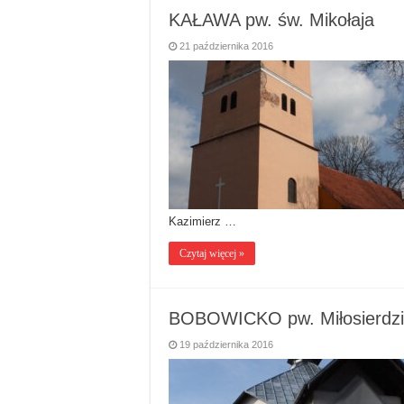
KAŁAWA pw. św. Mikołaja
21 października 2016
Kazimierz …
Czytaj więcej »
BOBOWICKO pw. Miłosierdz
19 października 2016