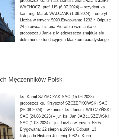
proboszcz ks. dr hab. Dariusz ŚMIERZCHALSKI-
WACHOCZ, prof. US (6.07.2024) – rezydent ks.
kan. mgr Marek WALCZAK (1.08.2024) – emeryt
Liczba wiernych: 5090 Erygowana: 1232 r. Odpust:
24 czerwca Historia Pierwsza wzmianka o
proboszczu Janie z Międzyrzecza znajduje się
dokumencie fundacyjnym klasztoru paradyskiego
h Męczenników Polski
ks. Kamil SZYMCZAK SAC (15.06.2023) –
proboszcz ks. Krzysztof SZCZEPKOWSKI SAC
(26.08.2024) – wikariusz ks. Janusz WILCZYŃSKI
SAC (24.08.2023) – jur. ks. Jan JABŁUSZEWSKI
SAC (1.08.2024) – jur. Liczba wiernych: 5805
Erygowana: 22 sierpnia 1999 r. Odpust: 13
listopada Historia Jesienią 1982 r. Kuria