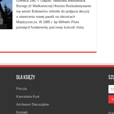
czerwca 1987 r. Odpust: Niedziela Miłosierdzia
Bożego (II Wielkanocna) Historia Rozbudowywanie
się wioski Bobowicko skłoniło do podjęcia decyzji
o utworzeniu nowej parafii na obrzeżach
Międzyrzecza. W 1985 r. bp Wilhelm Pluta
poświęcił fundamenty pod nowy kościół, który
Dla księży
Sz
Poczta
Kancelaria Kurii
Archiwum Diecezjalne
Kontakt
Pol