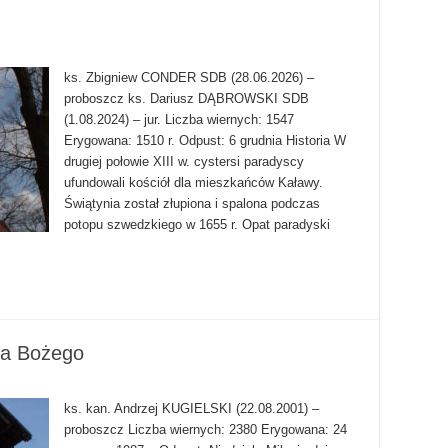
ks. Zbigniew CONDER SDB (28.06.2026) –
proboszcz ks. Dariusz DĄBROWSKI SDB
(1.08.2024) – jur. Liczba wiernych: 1547
Erygowana: 1510 r. Odpust: 6 grudnia Historia W
drugiej połowie XIII w. cystersi paradyscy
ufundowali kościół dla mieszkańców Kaławy.
Świątynia został złupiona i spalona podczas
potopu szwedzkiego w 1655 r. Opat paradyski
ia Bożego
ks. kan. Andrzej KUGIELSKI (22.08.2001) –
proboszcz Liczba wiernych: 2380 Erygowana: 24