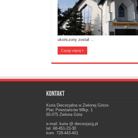
ukończony został …
Czytaj więcej »
Kontakt
Kuria Diecezjalna w Zielonej Górze
Plac Powstańców Wlkp. 1
65-075 Zielona Góra
e-mail: kuria @ diecezjazg.pl
tel. 68-451-23-30
kom. 728-443-401