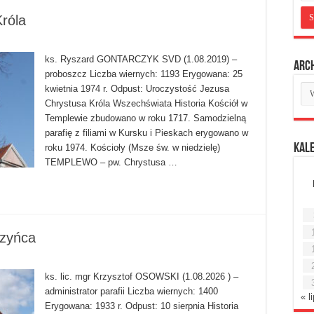
róla
ks. Ryszard GONTARCZYK SVD (1.08.2019) –
Arc
proboszcz Liczba wiernych: 1193 Erygowana: 25
Ar
kwietnia 1974 r. Odpust: Uroczystość Jezusa
mie
Chrystusa Króla Wszechświata Historia Kościół w
Templewie zbudowano w roku 1717. Samodzielną
parafię z filiami w Kursku i Pieskach erygowano w
Kal
roku 1974. Kościoły (Msze św. w niedzielę)
TEMPLEWO – pw. Chrystusa …
zyńca
ks. lic. mgr Krzysztof OSOWSKI (1.08.2026 ) –
administrator parafii Liczba wiernych: 1400
« l
Erygowana: 1933 r. Odpust: 10 sierpnia Historia