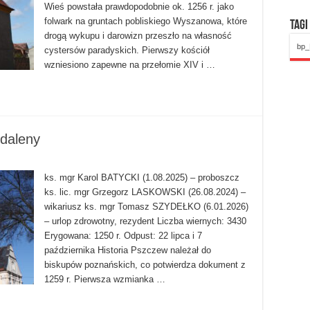
Wieś powstała prawdopodobnie ok. 1256 r. jako
folwark na gruntach pobliskiego Wyszanowa, które
Tagi
drogą wykupu i darowizn przeszło na własność
bp_
cystersów paradyskich. Pierwszy kościół
wzniesiono zapewne na przełomie XIV i …
daleny
ks. mgr Karol BATYCKI (1.08.2025) – proboszcz
ks. lic. mgr Grzegorz LASKOWSKI (26.08.2024) –
wikariusz ks. mgr Tomasz SZYDEŁKO (6.01.2026)
– urlop zdrowotny, rezydent Liczba wiernych: 3430
Erygowana: 1250 r. Odpust: 22 lipca i 7
października Historia Pszczew należał do
biskupów poznańskich, co potwierdza dokument z
1259 r. Pierwsza wzmianka …