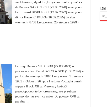
sanktuarium, dyrektor „Przystani Pielgrzyma” ks.
dr Dariusz WOŁCZECKI (21.03.2020) – rezydent
Tagi
ks. Edward BISKUPSKI (12.09.2022) – rezydent
bp_
dk. dr Paweł CHMURA (16.09.2025) Liczba
wiernych: 8708 Erygowana: 25 sierpnia 1999 r.
ks. mgr Dariusz SIEK SDB (27.03.2021) –
proboszcz ks. Kamil SZKOŁA SDB (1.08.2024) –
jur. Liczba wiernych: 3010 Erygowana: 1 czerwca
1951 r. Odpust: 26 lipca Historia Początki parafii
sięgają II poł. XII w. Pierwszy kościół
prawdopodobnie był drewniany, nie przetrwał
jednak do naszych czasów. Do połowy XVII w.
parafia …