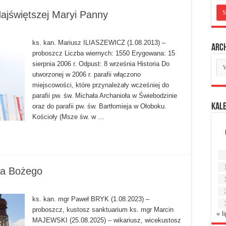
jświętszej Maryi Panny
ks. kan. Mariusz ILIASZEWICZ (1.08.2013) –
Arc
proboszcz Liczba wiernych: 1550 Erygowana: 15
Ar
sierpnia 2006 r. Odpust: 8 września Historia Do
mie
utworzonej w 2006 r. parafii włączono
miejscowości, które przynależały wcześniej do
parafii pw. św. Michała Archanioła w Świebodzinie
Kal
oraz do parafii pw. św. Bartłomieja w Ołoboku.
Kościoły (Msze św. w …
ia Bożego
ks. kan. mgr Paweł BRYK (1.08.2023) –
proboszcz, kustosz sanktuarium ks. mgr Marcin
« l
MAJEWSKI (25.08.2025) – wikariusz, wicekustosz