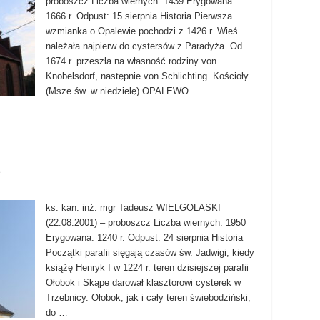
proboszcz Liczba wiernych: 1439 Erygowana:
1666 r. Odpust: 15 sierpnia Historia Pierwsza
wzmianka o Opalewie pochodzi z 1426 r. Wieś
należała najpierw do cystersów z Paradyża. Od
1674 r. przeszła na własność rodziny von
Knobelsdorf, następnie von Schlichting. Kościoły
(Msze św. w niedzielę) OPALEWO …
ks. kan. inż. mgr Tadeusz WIELGOLASKI
(22.08.2001) – proboszcz Liczba wiernych: 1950
Erygowana: 1240 r. Odpust: 24 sierpnia Historia
Początki parafii sięgają czasów św. Jadwigi, kiedy
książę Henryk I w 1224 r. teren dzisiejszej parafii
Ołobok i Skąpe darował klasztorowi cysterek w
Trzebnicy. Ołobok, jak i cały teren świebodziński,
do …