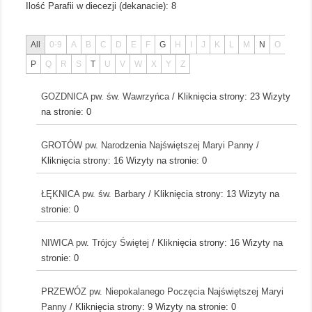
Ilość Parafii w diecezji (dekanacie):
8
All
0-9
A
B
C
D
E
F
G
H
I
J
K
L
M
N
O
P
Q
R
S
T
U
V
W
X
Y
Z
GOZDNICA pw. św. Wawrzyńca
/ Kliknięcia strony: 23
Wizyty
na stronie: 0
GROTÓW pw. Narodzenia Najświętszej Maryi Panny
/
Kliknięcia strony: 16
Wizyty na stronie: 0
ŁĘKNICA pw. św. Barbary
/ Kliknięcia strony: 13
Wizyty na
stronie: 0
NIWICA pw. Trójcy Świętej
/ Kliknięcia strony: 16
Wizyty na
stronie: 0
PRZEWÓZ pw. Niepokalanego Poczęcia Najświętszej Maryi
Panny
/ Kliknięcia strony: 9
Wizyty na stronie: 0