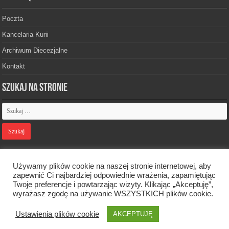
Poczta
Kancelaria Kurii
Archiwum Diecezjalne
Kontakt
Szukaj na stronie
Polityka prywatności
Używamy plików cookie na naszej stronie internetowej, aby
zapewnić Ci najbardziej odpowiednie wrażenia, zapamiętując
Twoje preferencje i powtarzając wizyty. Klikając „Akceptuję”,
Designed by
Webdawid
wyrażasz zgodę na używanie WSZYSTKICH plików cookie.
Ustawienia plików cookie
AKCEPTUJĘ
Oficjalna strona Diecezji Zielonogórsko-Gorzowskiej. © 2026. Wszelkie
prawa zastrzeżone.