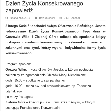
Dzień Życia Konsekrowanego –
zapowiedź
30 stycznia 2017
Bez kategorii
2,667 Zobacz
2 lutego Kościół obchodzi święto Ofiarowania Pańskiego. Jest to
jednocześnie Dzień Życia Konsekrowanego. Tego dnia w
Gorzowie Wlkp. i Zielonej Górze odbędą się spotkania księży
biskupów z osobami konsekrowanymi: zakonnikami, siostrami
zakonnymi oraz tymi, którzy wybrali indywidualne formy życia
konsekrowanego.
Program spotkań:
Gorzów Wlkp
. – kościół pw. św. Józefa, w którym posługują
zakonnicy ze zgromadzenia Oblatów Maryi Niepokalanej
godz. 15.30 – spotkanie w sali parafialnej
godz. 16.00 – msza św. pod przewodnictwem bp. Tadeusza
Lityńskiego
po mszy św. agapa;
Zielona Góra
– kościół pw. św. Franciszka z Asyżu, w którym
posługują Franciszkanie Konwentualni