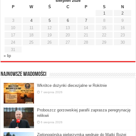
sierpień 2026
P
W
Ś
C
P
S
N
1
2
3
4
5
6
7
8
9
10
11
12
13
14
15
16
17
18
19
20
21
22
23
24
25
26
27
28
29
30
31
« lip
Najnowsze Wiadomości
Wkrótce dożynki diecezjalne w Rokitnie
7 sierpnia 2026
Proboszcz gorzowskiej parafii zaprasza peregrynację
relikwii
6 sierpnia 2026
Zielonogórska pielgrzymka wędruje do Matki Bożej