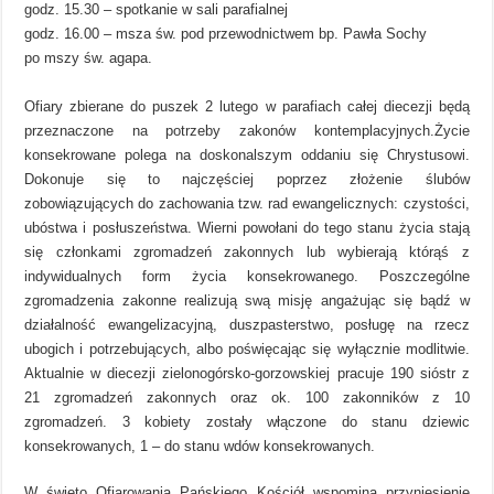
godz. 15.30 – spotkanie w sali parafialnej
godz. 16.00 – msza św. pod przewodnictwem bp. Pawła Sochy
po mszy św. agapa.
Ofiary zbierane do puszek 2 lutego w parafiach całej diecezji będą
przeznaczone na potrzeby zakonów kontemplacyjnych.
Życie
konsekrowane polega na doskonalszym oddaniu się Chrystusowi.
Dokonuje się to najczęściej poprzez złożenie ślubów
zobowiązujących do zachowania tzw. rad ewangelicznych: czystości,
ubóstwa i posłuszeństwa. Wierni powołani do tego stanu życia stają
się członkami zgromadzeń zakonnych lub wybierają którąś z
indywidualnych form życia konsekrowanego. Poszczególne
zgromadzenia zakonne realizują swą misję angażując się bądź w
działalność ewangelizacyjną, duszpasterstwo, posługę na rzecz
ubogich i potrzebujących, albo poświęcając się wyłącznie modlitwie.
Aktualnie w diecezji zielonogórsko-gorzowskiej pracuje 190 sióstr z
21 zgromadzeń zakonnych oraz ok. 100 zakonników z 10
zgromadzeń. 3 kobiety zostały włączone do stanu dziewic
konsekrowanych, 1 – do stanu wdów konsekrowanych.
W święto Ofiarowania Pańskiego Kościół wspomina przyniesienie