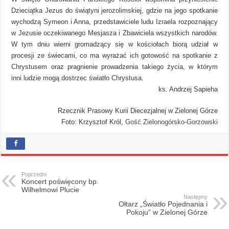
Dzieciątka Jezus do świątyni jerozolimskiej, gdzie na jego spotkanie
wychodzą Symeon i Anna, przedstawiciele ludu Izraela rozpoznający
w Jezusie oczekiwanego Mesjasza i Zbawiciela wszystkich narodów.
W tym dniu wierni gromadzący się w kościołach biorą udział w
procesji ze świecami, co ma wyrażać ich gotowość na spotkanie z
Chrystusem oraz pragnienie prowadzenia takiego życia, w którym
inni ludzie mogą dostrzec światło Chrystusa.
ks. Andrzej Sapieha
Rzecznik Prasowy Kurii Diecezjalnej w Zielonej Górze
Foto: Krzysztof Król,
Gość Zielonogórsko-Gorzowski
Poprzedni
Koncert poświęcony bp.
Wilhelmowi Plucie
Następny
Ołtarz „Światło Pojednania i
Pokoju” w Zielonej Górze