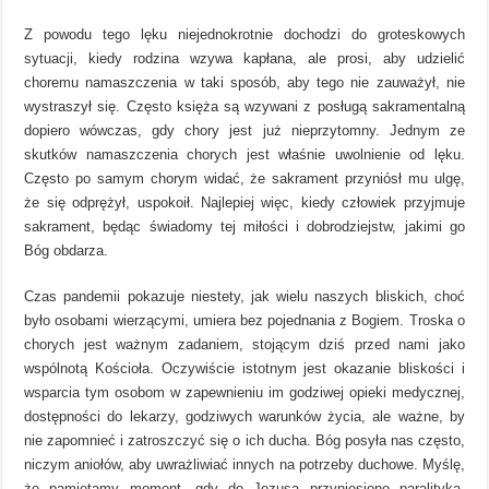
Z powodu tego lęku niejednokrotnie dochodzi do groteskowych
sytuacji, kiedy rodzina wzywa kapłana, ale prosi, aby udzielić
choremu namaszczenia w taki sposób, aby tego nie zauważył, nie
wystraszył się. Często księża są wzywani z posługą sakramentalną
dopiero wówczas, gdy chory jest już nieprzytomny. Jednym ze
skutków namaszczenia chorych jest właśnie uwolnienie od lęku.
Często po samym chorym widać, że sakrament przyniósł mu ulgę,
że się odprężył, uspokoił. Najlepiej więc, kiedy człowiek przyjmuje
sakrament, będąc świadomy tej miłości i dobrodziejstw, jakimi go
Bóg obdarza.
Czas pandemii pokazuje niestety, jak wielu naszych bliskich, choć
było osobami wierzącymi, umiera bez pojednania z Bogiem. Troska o
chorych jest ważnym zadaniem, stojącym dziś przed nami jako
wspólnotą Kościoła. Oczywiście istotnym jest okazanie bliskości i
wsparcia tym osobom w zapewnieniu im godziwej opieki medycznej,
dostępności do lekarzy, godziwych warunków życia, ale ważne, by
nie zapomnieć i zatroszczyć się o ich ducha. Bóg posyła nas często,
niczym aniołów, aby uwrażliwiać innych na potrzeby duchowe. Myślę,
że pamiętamy moment, gdy do Jezusa przyniesiono paralityka.