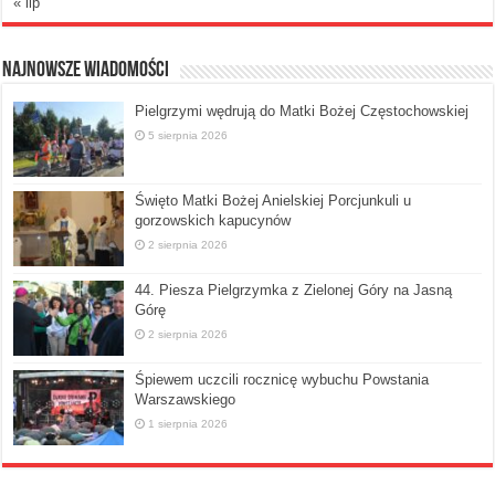
« lip
Najnowsze Wiadomości
Pielgrzymi wędrują do Matki Bożej Częstochowskiej
5 sierpnia 2026
Święto Matki Bożej Anielskiej Porcjunkuli u
gorzowskich kapucynów
2 sierpnia 2026
44. Piesza Pielgrzymka z Zielonej Góry na Jasną
Górę
2 sierpnia 2026
Śpiewem uczcili rocznicę wybuchu Powstania
Warszawskiego
1 sierpnia 2026