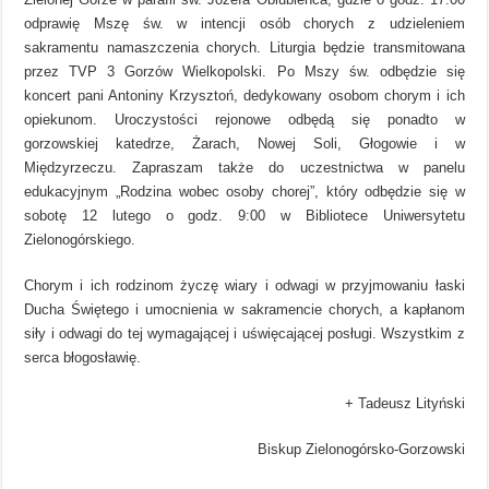
odprawię Mszę św. w intencji osób chorych z udzieleniem
sakramentu namaszczenia chorych. Liturgia będzie transmitowana
przez TVP 3 Gorzów Wielkopolski. Po Mszy św. odbędzie się
koncert pani Antoniny Krzysztoń, dedykowany osobom chorym i ich
opiekunom. Uroczystości rejonowe odbędą się ponadto w
gorzowskiej katedrze, Żarach, Nowej Soli, Głogowie i w
Międzyrzeczu. Zapraszam także do uczestnictwa w panelu
edukacyjnym „Rodzina wobec osoby chorej”, który odbędzie się w
sobotę 12 lutego o godz. 9:00 w Bibliotece Uniwersytetu
Zielonogórskiego.
Chorym i ich rodzinom życzę wiary i odwagi w przyjmowaniu łaski
Ducha Świętego i umocnienia w sakramencie chorych, a kapłanom
siły i odwagi do tej wymagającej i uświęcającej posługi. Wszystkim z
serca błogosławię.
+ Tadeusz Lityński
Biskup Zielonogórsko-Gorzowski