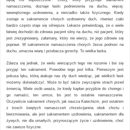
namaszczenia, doznaje łaski podniesienia na duchu, więcej:
wewnętrznego uzdrowienia, a nierzadko także fizycznego. Kiedy
zostaje w sakramencie chorych uzdrowiony duch, również ciało
bardzo często staje się silniejsze. Lekarze potwierdzają, że o wiele
łatwiej dochodzi do zdrowia pacjent silny na duchu, niż pacjent, który
jest zrezygnowany, załamany, który nie wierzy, że jego zdrowie się
poprawi. W sakramencie namaszczenia chorych Jezus podnosi na
duchu, umacnia wiarę i przebacza grzechy. To wielka łaska.
Zdarza się jednak, że wielu wierzących tego nie rozumie i boi się
przyjąć ten sakrament. Powodów tego jest kilka. Pierwszym jest
pokusa lęku, którą atakuje nas zły duch wiedząc, jak wielkich łask
możemy doświadczyć. Może to być także zwyczajnie strach przed
śmiercią. Wiele osób uważa, że kiedy kapłan przyjdzie do chorego i
go namaści, ten umrze, bo jest to ostatnie namaszczenie.
Oczywiście sakrament chorych, jak naucza Katechizm, jest ostatnim
z trzech świętych namaszczeń chrześcijanina obok chrztu i
bierzmowania, ale jest sakramentem uzdrowienia, sakramentem dla
żywych, nie dla umarłych, przynoszącym życie i uzdrowienie, choć
nie zawsze fizyczne.