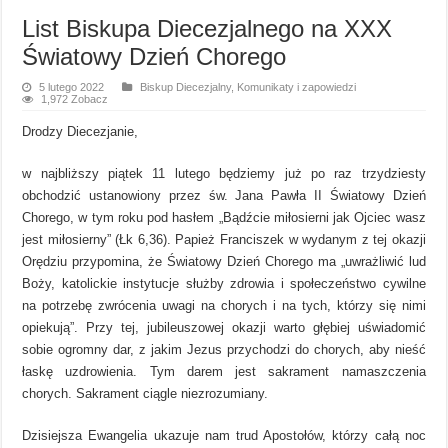
List Biskupa Diecezjalnego na XXX
Światowy Dzień Chorego
5 lutego 2022
Biskup Diecezjalny
,
Komunikaty i zapowiedzi
1,972 Zobacz
Drodzy Diecezjanie,
w najbliższy piątek 11 lutego będziemy już po raz trzydziesty
obchodzić ustanowiony przez św. Jana Pawła II Światowy Dzień
Chorego, w tym roku pod hasłem „Bądźcie miłosierni jak Ojciec wasz
jest miłosierny” (Łk 6,36). Papież Franciszek w wydanym z tej okazji
Orędziu przypomina, że Światowy Dzień Chorego ma „uwrażliwić lud
Boży, katolickie instytucje służby zdrowia i społeczeństwo cywilne
na potrzebę zwrócenia uwagi na chorych i na tych, którzy się nimi
opiekują”. Przy tej, jubileuszowej okazji warto głębiej uświadomić
sobie ogromny dar, z jakim Jezus przychodzi do chorych, aby nieść
łaskę uzdrowienia. Tym darem jest sakrament namaszczenia
chorych. Sakrament ciągle niezrozumiany.
Dzisiejsza Ewangelia ukazuje nam trud Apostołów, którzy całą noc