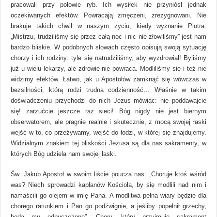
pracowali przy połowie ryb. Ich wysiłek nie przyniósł jednak
oczekiwanych efektów. Powracają zmęczeni, zrezygnowani. Nie
brakuje takich chwil w naszym życiu, kiedy wyznanie Piotra:
„Mistrzu, trudziliśmy się przez całą noc i nic nie złowiliśmy” jest nam
bardzo bliskie. W podobnych słowach często opisują swoją sytuację
chorzy i ich rodziny: tyle się natrudziliśmy, aby wyzdrowiał! Byliśmy
już u wielu lekarzy, ale zdrowie nie powraca. Modliliśmy się i też nie
widzimy efektów. Łatwo, jak u Apostołów zamknąć się wówczas w
bezsilności, którą rodzi trudna codzienność… Właśnie w takim
doświadczeniu przychodzi do nich Jezus mówiąc: nie poddawajcie
się! zarzućcie jeszcze raz sieci! Bóg nigdy nie jest biernym
obserwatorem, ale pragnie realnie i skutecznie, z mocą swojej łaski
wejść w to, co przeżywamy, wejść do łodzi, w której się znajdujemy.
Widzialnym znakiem tej bliskości Jezusa są dla nas sakramenty, w
których Bóg udziela nam swojej łaski.
Św. Jakub Apostoł w swoim liście poucza nas: „Choruje ktoś wśród
was? Niech sprowadzi kapłanów Kościoła, by się modlili nad nim i
namaścili go olejem w imię Pana. A modlitwa pełna wiary będzie dla
chorego ratunkiem i Pan go podźwignie, a jeśliby popełnił grzechy,
będą mu odpuszczone”. Chory, który przyjmuje sakrament