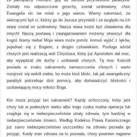
Zostały mu odpuszczone grzechy, został uzdrowiony, choć
Ewangelia nic nie mówi o jego wierze. Wiemy natomiast, że
wierzącymi byli ci, którzy go do Jezusa przynieśli i ze względu na ich
wiarę został on uzdrowiony. Nasza wiara może być zbawienna dla
innych! Naszą postawą i zaangażowaniem możemy otworzyć dla
kogoś bramy nieba! Moja wiara może pomóc komuś wyjść z lęków,
pojednać się z Bogiem, z drugim człowiekiem. Posługa wśród
chorych jest realizacją woli Chrystusa, który już Apostołom dał moc,
aby wypędzali złe duchy i uzdrawiali chorych. Tę moc Kościół
posiada w znaku sakramentu namaszczenia chorych i warto
rozejrzeć się wokół siebie, bo może ktoś bliski, tak jak ewangeliczny
paralityk potrzebuje dziś pomocy, aby doświadczyć bliskości i
uzdrawiającej mocy miłości Boga.
Kto może przyjąć ten sakrament? Każdy ochrzczony, który jest
chory lub w podeszłym wieku albo kogo czeka trudna operacja lub
znajduje się w niebezpieczeństwie utraty zdrowia, tym bardziej w
niebezpieczeństwie śmierci. Według Kodeksu Prawa Kanonicznego
już samo niebezpieczeństwo uszczerbku na zdrowiu pozwala go
przyjąć. Kiedy stan zdrowia na to pozwala, chory powinien najpierw