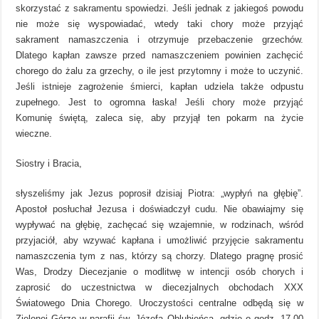
skorzystać z sakramentu spowiedzi. Jeśli jednak z jakiegoś powodu
nie może się wyspowiadać, wtedy taki chory może przyjąć
sakrament namaszczenia i otrzymuje przebaczenie grzechów.
Dlatego kapłan zawsze przed namaszczeniem powinien zachęcić
chorego do żalu za grzechy, o ile jest przytomny i może to uczynić.
Jeśli istnieje zagrożenie śmierci, kapłan udziela także odpustu
zupełnego. Jest to ogromna łaska! Jeśli chory może przyjąć
Komunię świętą, zaleca się, aby przyjął ten pokarm na życie
wieczne.
Siostry i Bracia,
słyszeliśmy jak Jezus poprosił dzisiaj Piotra: „wypłyń na głębię”.
Apostoł posłuchał Jezusa i doświadczył cudu. Nie obawiajmy się
wypływać na głębię, zachęcać się wzajemnie, w rodzinach, wśród
przyjaciół, aby wzywać kapłana i umożliwić przyjęcie sakramentu
namaszczenia tym z nas, którzy są chorzy. Dlatego pragnę prosić
Was, Drodzy Diecezjanie o modlitwę w intencji osób chorych i
zaprosić do uczestnictwa w diecezjalnych obchodach XXX
Światowego Dnia Chorego. Uroczystości centralne odbędą się w
Zielonej Górze w parafii św. Józefa Oblubieńca, gdzie o godz. 17.00