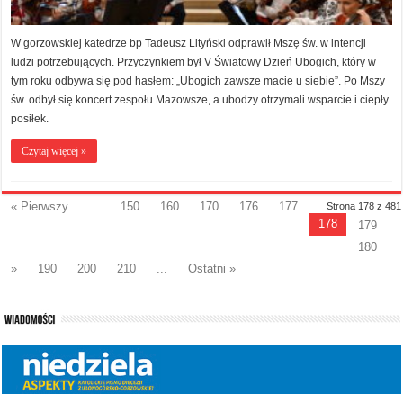
W gorzowskiej katedrze bp Tadeusz Lityński odprawił Mszę św. w intencji
ludzi potrzebujących. Przyczynkiem był V Światowy Dzień Ubogich, który w
tym roku odbywa się pod hasłem: „Ubogich zawsze macie u siebie”. Po Mszy
św. odbył się koncert zespołu Mazowsze, a ubodzy otrzymali wsparcie i ciepły
posiłek.
Czytaj więcej »
« Pierwszy
...
150
160
170
176
177
Strona 178 z 481
178
179
180
»
190
200
210
...
Ostatni »