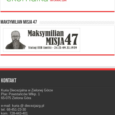
Maksymilian Misja 47
Kontakt
Kuria Diecezjalna w Zielonej Górze
Plac Powstańców Wlkp. 1
65-075 Zielona Góra
e-mail: kuria @ diecezjazg.pl
tel. 68-451-23-30
kom. 728-443-401