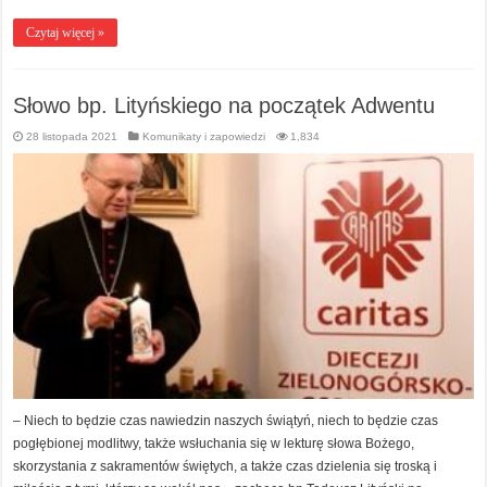
Czytaj więcej »
Słowo bp. Lityńskiego na początek Adwentu
28 listopada 2021
Komunikaty i zapowiedzi
1,834
– Niech to będzie czas nawiedzin naszych świątyń, niech to będzie czas
pogłębionej modlitwy, także wsłuchania się w lekturę słowa Bożego,
skorzystania z sakramentów świętych, a także czas dzielenia się troską i