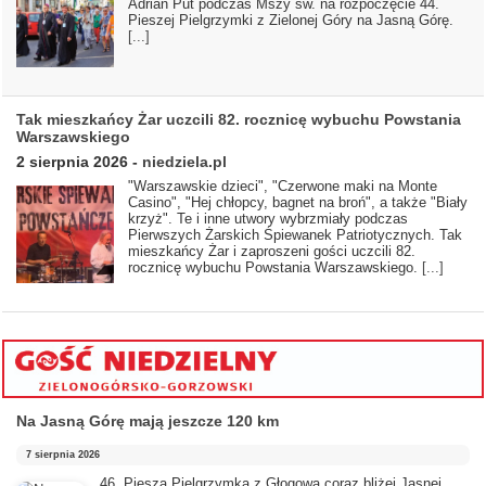
Adrian Put podczas Mszy św. na rozpoczęcie 44.
Pieszej Pielgrzymki z Zielonej Góry na Jasną Górę.
[...]
Tak mieszkańcy Żar uczcili 82. rocznicę wybuchu Powstania
Warszawskiego
2 sierpnia 2026
-
niedziela.pl
"Warszawskie dzieci", "Czerwone maki na Monte
Casino", "Hej chłopcy, bagnet na broń", a także "Biały
krzyż". Te i inne utwory wybrzmiały podczas
Pierwszych Żarskich Śpiewanek Patriotycznych. Tak
mieszkańcy Żar i zaproszeni gości uczcili 82.
rocznicę wybuchu Powstania Warszawskiego.
[...]
Na Jasną Górę mają jeszcze 120 km
7 sierpnia 2026
46. Piesza Pielgrzymka z Głogowa coraz bliżej Jasnej