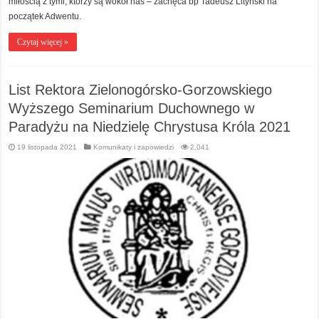
miłością z tymi, którzy są wokół nas – zachęca bp Tadeusz Lityński na
początek Adwentu.
Czytaj więcej »
List Rektora Zielonogórsko-Gorzowskiego
Wyższego Seminarium Duchownego w
Paradyżu na Niedzielę Chrystusa Króla 2021
19 listopada 2021
Komunikaty i zapowiedzi
2,041