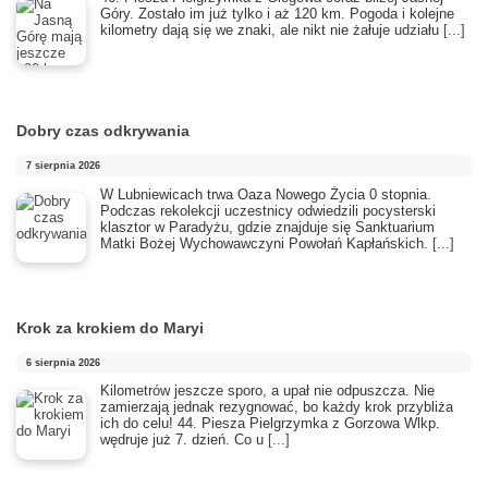
Góry. Zostało im już tylko i aż 120 km. Pogoda i kolejne
kilometry dają się we znaki, ale nikt nie żałuje udziału
[...]
Dobry czas odkrywania
7 sierpnia 2026
​W Lubniewicach trwa Oaza Nowego Życia 0 stopnia.
Podczas rekolekcji uczestnicy odwiedzili pocysterski
klasztor w Paradyżu, gdzie znajduje się Sanktuarium
Matki Bożej Wychowawczyni Powołań Kapłańskich.
[...]
Krok za krokiem do Maryi
6 sierpnia 2026
Kilometrów jeszcze sporo, a upał nie odpuszcza. Nie
zamierzają jednak rezygnować, bo każdy krok przybliża
ich do celu! 44. Piesza Pielgrzymka z Gorzowa Wlkp.
wędruje już 7. dzień. Co u
[...]