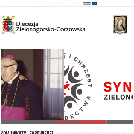
I Synod Diecezji Zielonogórsko-Gorzowskiej