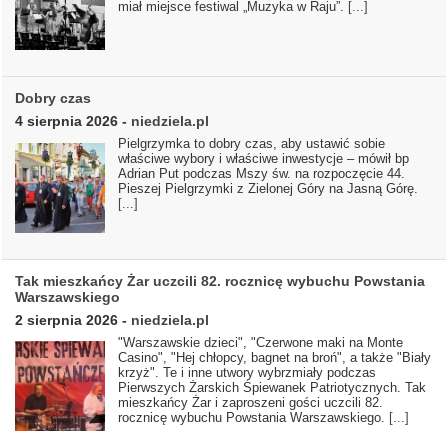
miał miejsce festiwal „Muzyka w Raju”.
[...]
Dobry czas
4 sierpnia 2026
-
niedziela.pl
Pielgrzymka to dobry czas, aby ustawić sobie
właściwe wybory i właściwe inwestycje – mówił bp
Adrian Put podczas Mszy św. na rozpoczęcie 44.
Pieszej Pielgrzymki z Zielonej Góry na Jasną Górę.
[...]
Tak mieszkańcy Żar uczcili 82. rocznicę wybuchu Powstania
Warszawskiego
2 sierpnia 2026
-
niedziela.pl
"Warszawskie dzieci", "Czerwone maki na Monte
Casino", "Hej chłopcy, bagnet na broń", a także "Biały
krzyż". Te i inne utwory wybrzmiały podczas
Pierwszych Żarskich Śpiewanek Patriotycznych. Tak
mieszkańcy Żar i zaproszeni gości uczcili 82.
rocznicę wybuchu Powstania Warszawskiego.
[...]