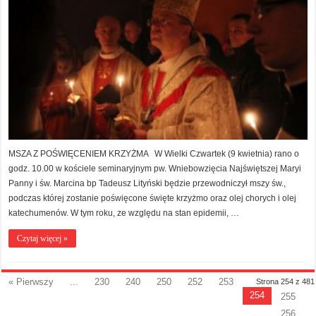
MSZA Z POŚWIĘCENIEM KRZYŻMA W Wielki Czwartek (9 kwietnia) rano o
godz. 10.00 w kościele seminaryjnym pw. Wniebowzięcia Najświętszej Maryi
Panny i św. Marcina bp Tadeusz Lityński będzie przewodniczył mszy św.,
podczas której zostanie poświęcone święte krzyżmo oraz olej chorych i olej
katechumenów. W tym roku, ze względu na stan epidemii, …
Czytaj więcej »
« Pierwszy
...
230
240
250
252
253
Strona 254 z 481
254
255
256