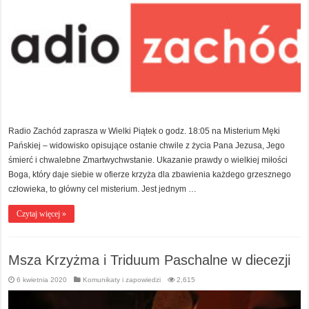
Radio Zachód zaprasza w Wielki Piątek o godz. 18:05 na Misterium Męki
Pańskiej – widowisko opisujące ostanie chwile z życia Pana Jezusa, Jego
śmierć i chwalebne Zmartwychwstanie. Ukazanie prawdy o wielkiej miłości
Boga, który daje siebie w ofierze krzyża dla zbawienia każdego grzesznego
człowieka, to główny cel misterium. Jest jednym …
Czytaj więcej »
Msza Krzyżma i Triduum Paschalne w diecezji
6 kwietnia 2020
Komunikaty i zapowiedzi
2,615