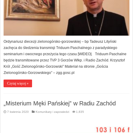
Ordynariusz diecezji zielonogórsko-gorzowskiej – bp Tadeusz Lityński
zachęca do śledzenia transmisji Triduum Paschalnego z paradyskiego
seminarium i owocnego przeżycia tego czasu [WIDEO]. Triduum Paschalne
będzie transmitowane przez TVP 3 Gorzów Wlkp. i Radio Zachód. Krzysztof
Król „Gość Zielonogórsko-Gorzowski” Materiał na stronie „Gościa
Zielonogórsko-Gorzowskiego” – zgg.gosc.pl
Czytaj więcej »
„Misterium Męki Pańskiej” w Radiu Zachód
7 kwietnia 2020
Komunikaty i zapowiedzi
1,835