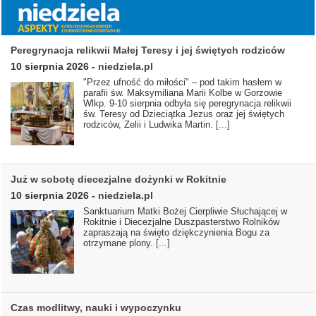
Peregrynacja relikwii Małej Teresy i jej świętych rodziców
10 sierpnia 2026
-
niedziela.pl
"Przez ufność do miłości" – pod takim hasłem w
parafii św. Maksymiliana Marii Kolbe w Gorzowie
Wlkp. 9-10 sierpnia odbyła się peregrynacja relikwii
św. Teresy od Dzieciątka Jezus oraz jej świętych
rodziców, Zelii i Ludwika Martin.
[...]
Już w sobotę diecezjalne dożynki w Rokitnie
10 sierpnia 2026
-
niedziela.pl
Sanktuarium Matki Bożej Cierpliwie Słuchającej w
Rokitnie i Diecezjalne Duszpasterstwo Rolników
zapraszają na święto dziękczynienia Bogu za
otrzymane plony.
[...]
Czas modlitwy, nauki i wypoczynku