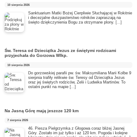
10 sierpnia 2026
Sanktuarium Matki Bożej Cierpliwie Słuchającej w Rokitnie
i diecezjalne duszpasterstwo rolników zapraszają na
święto dziękczynienia Bogu za otrzymane plony.
[...]
Św. Teresa od Dzieciątka Jezus ze świętymi rodzicami
przyjechała do Gorzowa Wlkp.
10 sierpnia 2026
Do gorzowskiej parafii pw. św. Maksymiliana Marii Kolbe 9
sierpnia trafiły relikwie św. Teresy od Dzieciątka Jezus
oraz jej świętych rodziców, Zelii i Ludwika Martinów. To
ostatni punkt na mapie
[...]
Na Jasną Górę mają jeszcze 120 km
7 sierpnia 2026
46. Piesza Pielgrzymka z Głogowa coraz bliżej Jasnej
Góry. Zostało im już tylko i aż 120 km. Pogoda i kolejne