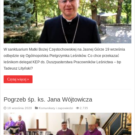
W sanktuarium Matki Bożej Częstochowskiej na Jasnej Górze 19 września
odbędzie się Ogólnopolska Pielgrzymka Leśników. Co chce przekazać
leśnikom delegat KEP ds. Duszpasterstwa Pracowników Leśnictwa – bp
Tadeusz Lityński?
Czytaj więcej »
Pogrzeb śp. ks. Jana Wójtowicza
18 września 2020
Komunikaty i zapowiedzi
2,735