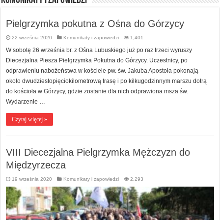
Komunikaty i zapowiedzi
Pielgrzymka pokutna z Ośna do Górzycy
22 września 2020
Komunikaty i zapowiedzi
1,401
W sobotę 26 września br. z Ośna Lubuskiego już po raz trzeci wyruszy
Diecezjalna Piesza Pielgrzymka Pokutna do Górzycy. Uczestnicy, po
odprawieniu nabożeństwa w kościele pw. św. Jakuba Apostoła pokonają
około dwudziestopięciokilometrową trasę i po kilkugodzinnym marszu dotrą
do kościoła w Górzycy, gdzie zostanie dla nich odprawiona msza św.
Wydarzenie …
Czytaj więcej »
VIII Diecezjalna Pielgrzymka Mężczyzn do
Międzyrzecza
19 września 2020
Komunikaty i zapowiedzi
2,293