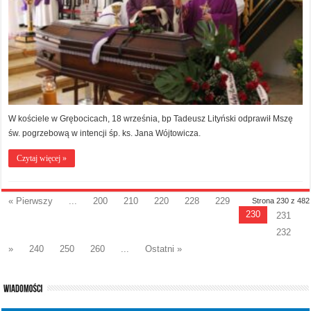
W kościele w Grębocicach, 18 września, bp Tadeusz Lityński odprawił Mszę
św. pogrzebową w intencji śp. ks. Jana Wójtowicza.
Czytaj więcej »
« Pierwszy
...
200
210
220
228
229
Strona 230 z 482
230
231
232
»
240
250
260
...
Ostatni »