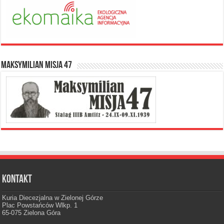
Maksymilian Misja 47
Kontakt
Kuria Diecezjalna w Zielonej Górze
Plac Powstańców Wlkp. 1
65-075 Zielona Góra