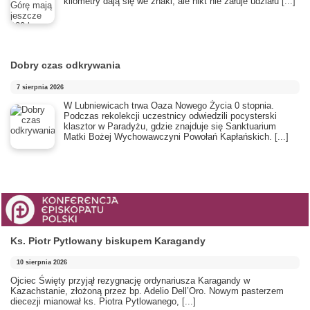
kilometry dają się we znaki, ale nikt nie żałuje udziału
[...]
Dobry czas odkrywania
7 sierpnia 2026
​W Lubniewicach trwa Oaza Nowego Życia 0 stopnia.
Podczas rekolekcji uczestnicy odwiedzili pocysterski
klasztor w Paradyżu, gdzie znajduje się Sanktuarium
Matki Bożej Wychowawczyni Powołań Kapłańskich.
[...]
Ks. Piotr Pytlowany biskupem Karagandy
10 sierpnia 2026
Ojciec Święty przyjął rezygnację ordynariusza Karagandy w
Kazachstanie, złożoną przez bp. Adelio Dell’Oro. Nowym pasterzem
diecezji mianował ks. Piotra Pytlowanego,
[...]