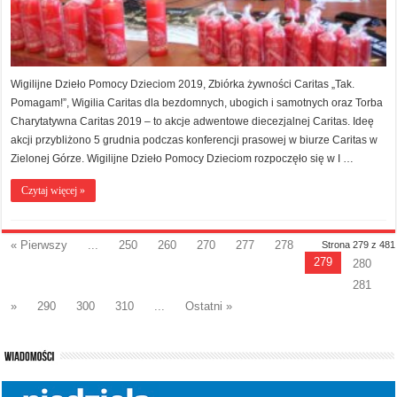
Wigilijne Dzieło Pomocy Dzieciom 2019, Zbiórka żywności Caritas „Tak.
Pomagam!”, Wigilia Caritas dla bezdomnych, ubogich i samotnych oraz Torba
Charytatywna Caritas 2019 – to akcje adwentowe diecezjalnej Caritas. Ideę
akcji przybliżono 5 grudnia podczas konferencji prasowej w biurze Caritas w
Zielonej Górze. Wigilijne Dzieło Pomocy Dzieciom rozpoczęło się w I …
Czytaj więcej »
« Pierwszy
...
250
260
270
277
278
Strona 279 z 481
279
280
281
»
290
300
310
...
Ostatni »