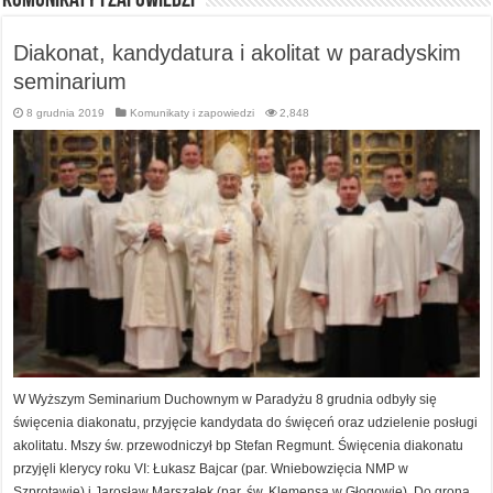
Komunikaty i zapowiedzi
Diakonat, kandydatura i akolitat w paradyskim
seminarium
8 grudnia 2019
Komunikaty i zapowiedzi
2,848
W Wyższym Seminarium Duchownym w Paradyżu 8 grudnia odbyły się
święcenia diakonatu, przyjęcie kandydata do święceń oraz udzielenie posługi
akolitatu. Mszy św. przewodniczył bp Stefan Regmunt. Święcenia diakonatu
przyjęli klerycy roku VI: Łukasz Bajcar (par. Wniebowzięcia NMP w
Szprotawie) i Jarosław Marszałek (par. św. Klemensa w Głogowie). Do grona