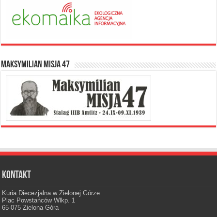
Maksymilian Misja 47
Kontakt
Kuria Diecezjalna w Zielonej Górze
Plac Powstańców Wlkp. 1
65-075 Zielona Góra