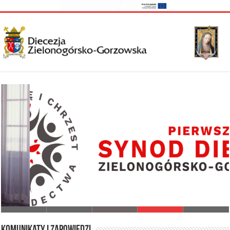
I Synod Diecezji Zielonogórsko-Gorzowskiej