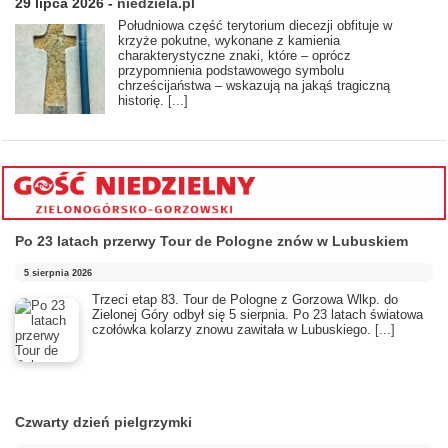
29 lipca 2026
-
niedziela.pl
Południowa część terytorium diecezji obfituje w
krzyże pokutne, wykonane z kamienia
charakterystyczne znaki, które – oprócz
przypomnienia podstawowego symbolu
chrześcijaństwa – wskazują na jakąś tragiczną
historię.
[...]
Po 23 latach przerwy Tour de Pologne znów w Lubuskiem
5 sierpnia 2026
Trzeci etap 83. Tour de Pologne z Gorzowa Wlkp. do
Zielonej Góry odbył się 5 sierpnia. Po 23 latach światowa
czołówka kolarzy znowu zawitała w Lubuskiego.
[...]
Czwarty dzień pielgrzymki