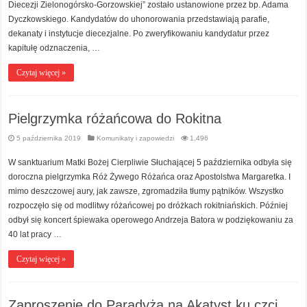
Diecezji Zielonogórsko-Gorzowskiej” zostało ustanowione przez bp. Adama
Dyczkowskiego. Kandydatów do uhonorowania przedstawiają parafie,
dekanaty i instytucje diecezjalne. Po zweryfikowaniu kandydatur przez
kapitułę odznaczenia, …
Czytaj więcej »
Pielgrzymka różańcowa do Rokitna
5 października 2019
Komunikaty i zapowiedzi
1,496
W sanktuarium Matki Bożej Cierpliwie Słuchającej 5 października odbyła się
doroczna pielgrzymka Róż Żywego Różańca oraz Apostolstwa Margaretka. I
mimo deszczowej aury, jak zawsze, zgromadziła tłumy pątników. Wszystko
rozpoczęło się od modlitwy różańcowej po dróżkach rokitniańskich. Później
odbył się koncert śpiewaka operowego Andrzeja Batora w podziękowaniu za
40 lat pracy …
Czytaj więcej »
Zaproszenie do Paradyża na Akatyst ku czci