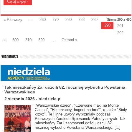
Czytaj więcej »
« Pierwszy
...
260
270
280
288
289
Strona 290 z 480
290
291
292
»
300
310
320
...
Ostatni »
Tak mieszkańcy Żar uczcili 82. rocznicę wybuchu Powstania
Warszawskiego
2 sierpnia 2026
-
niedziela.pl
"Warszawskie dzieci", "Czerwone maki na Monte
Casino", "Hej chłopcy, bagnet na broń", a także "Biały
krzyż". Te i inne utwory wybrzmiały podczas
Pierwszych Żarskich Śpiewanek Patriotycznych. Tak
mieszkańcy Żar i zaproszeni gości uczcili 82.
rocznicę wybuchu Powstania Warszawskiego.
[...]