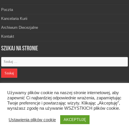
Poczta
Kancelaria Kurii
Archiwum Diecezjalne
Kontakt
Szukaj na stronie
Polityka prywatności
Używamy plików cookie na naszej stronie internetowej, aby
zapewnić Ci najbardziej odpowiednie wrażenia, zapamiętując
Twoje preferencje i powtarzając wizyty. Klikając „Akceptuję”,
Designed by
Webdawid
wyrażasz zgodę na używanie WSZYSTKICH plików cookie.
Ustawienia plików cookie
Oficjalna strona Diecezji Zielonogórsko-Gorzowskiej. © 2026. Wszelkie
AKCEPTUJĘ
prawa zastrzeżone.