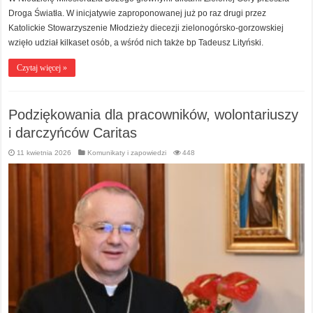
Droga Światła. W inicjatywie zaproponowanej już po raz drugi przez
Katolickie Stowarzyszenie Młodzieży diecezji zielonogórsko-gorzowskiej
wzięło udział kilkaset osób, a wśród nich także bp Tadeusz Lityński.
Czytaj więcej »
Podziękowania dla pracowników, wolontariuszy
i darczyńców Caritas
11 kwietnia 2026
Komunikaty i zapowiedzi
448