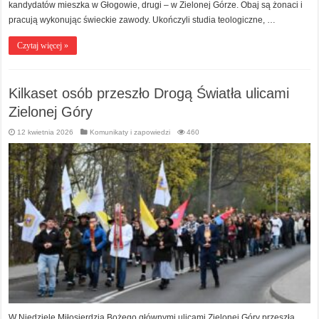
kandydatów mieszka w Głogowie, drugi – w Zielonej Górze. Obaj są żonaci i
pracują wykonując świeckie zawody. Ukończyli studia teologiczne, …
Czytaj więcej »
Kilkaset osób przeszło Drogą Światła ulicami
Zielonej Góry
12 kwietnia 2026
Komunikaty i zapowiedzi
460
W Niedzielę Miłosierdzia Bożego głównymi ulicami Zielonej Góry przeszła