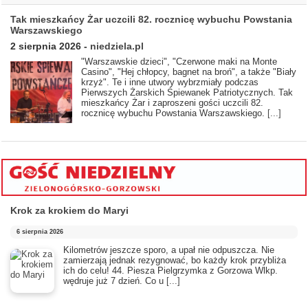
Tak mieszkańcy Żar uczcili 82. rocznicę wybuchu Powstania
Warszawskiego
2 sierpnia 2026
-
niedziela.pl
"Warszawskie dzieci", "Czerwone maki na Monte
Casino", "Hej chłopcy, bagnet na broń", a także "Biały
krzyż". Te i inne utwory wybrzmiały podczas
Pierwszych Żarskich Śpiewanek Patriotycznych. Tak
mieszkańcy Żar i zaproszeni gości uczcili 82.
rocznicę wybuchu Powstania Warszawskiego.
[...]
Krok za krokiem do Maryi
6 sierpnia 2026
Kilometrów jeszcze sporo, a upał nie odpuszcza. Nie
zamierzają jednak rezygnować, bo każdy krok przybliża
ich do celu! 44. Piesza Pielgrzymka z Gorzowa Wlkp.
wędruje już 7 dzień. Co u
[...]