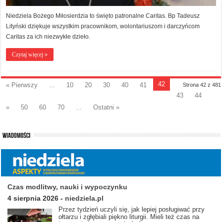
Niedziela Bożego Miłosierdzia to święto patronalne Caritas. Bp Tadeusz
Lityński dziękuje wszystkim pracownikom, wolontariuszom i darczyńcom
Caritas za ich niezwykłe dzieło.
Czytaj więcej »
42
« Pierwszy
...
10
20
30
40
41
Strona 42 z 481
43
44
»
50
60
70
...
Ostatni »
Czas modlitwy, nauki i wypoczynku
4 sierpnia 2026
-
niedziela.pl
Przez tydzień uczyli się, jak lepiej posługiwać przy
ołtarzu i zgłębiali piękno liturgii. Mieli też czas na