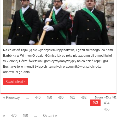
Na co dzień zajmują się wydobyciem ropy naftowej i gazu ziemnego. Za nami
Barbórka w Winnym Grodzie. Górnicy jak co roku nie zapomnieli o modlitwie!
W Zielonej Górze świętowali górnicy wydobywający na co dzień ropę i gaz.
Eucharystię w intencji żyjących i zmarłych pracowników oraz ich rodzin
odprawił 9 grudnia …
Czytaj więcej »
« Pierwszy
...
440
450
460
461
462
Strona 463 z 481
463
464
465
»
470
480
...
Ostatni »