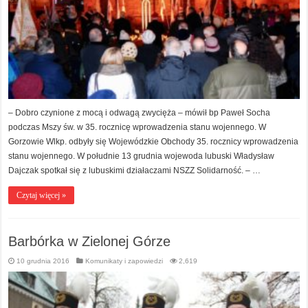
– Dobro czynione z mocą i odwagą zwycięża – mówił bp Paweł Socha
podczas Mszy św. w 35. rocznicę wprowadzenia stanu wojennego. W
Gorzowie Wlkp. odbyły się Wojewódzkie Obchody 35. rocznicy wprowadzenia
stanu wojennego. W południe 13 grudnia wojewoda lubuski Władysław
Dajczak spotkał się z lubuskimi działaczami NSZZ Solidarność. – …
Czytaj więcej »
Barbórka w Zielonej Górze
10 grudnia 2016
Komunikaty i zapowiedzi
2,619