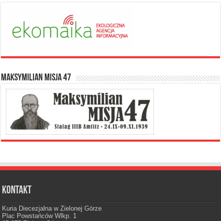
Maksymilian Misja 47
Kontakt
Kuria Diecezjalna w Zielonej Górze
Plac Powstańców Wlkp. 1