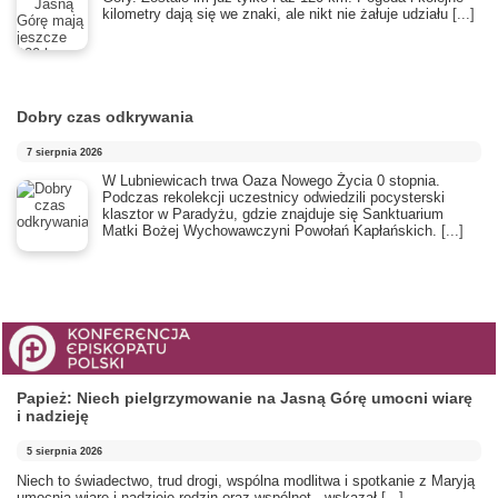
kilometry dają się we znaki, ale nikt nie żałuje udziału
[...]
Dobry czas odkrywania
7 sierpnia 2026
​W Lubniewicach trwa Oaza Nowego Życia 0 stopnia.
Podczas rekolekcji uczestnicy odwiedzili pocysterski
klasztor w Paradyżu, gdzie znajduje się Sanktuarium
Matki Bożej Wychowawczyni Powołań Kapłańskich.
[...]
Papież: Niech pielgrzymowanie na Jasną Górę umocni wiarę
i nadzieję
5 sierpnia 2026
Niech to świadectwo, trud drogi, wspólna modlitwa i spotkanie z Maryją
umocnią wiarę i nadzieję rodzin oraz wspólnot - wskazał
[...]