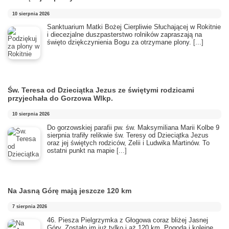
10 sierpnia 2026
Sanktuarium Matki Bożej Cierpliwie Słuchającej w Rokitnie
i diecezjalne duszpasterstwo rolników zapraszają na
święto dziękczynienia Bogu za otrzymane plony.
[...]
Św. Teresa od Dzieciątka Jezus ze świętymi rodzicami
przyjechała do Gorzowa Wlkp.
10 sierpnia 2026
Do gorzowskiej parafii pw. św. Maksymiliana Marii Kolbe 9
sierpnia trafiły relikwie św. Teresy od Dzieciątka Jezus
oraz jej świętych rodziców, Zelii i Ludwika Martinów. To
ostatni punkt na mapie
[...]
Na Jasną Górę mają jeszcze 120 km
7 sierpnia 2026
46. Piesza Pielgrzymka z Głogowa coraz bliżej Jasnej
Góry. Zostało im już tylko i aż 120 km. Pogoda i kolejne