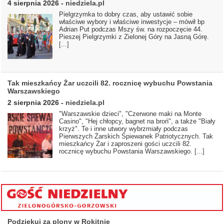
4 sierpnia 2026
-
niedziela.pl
Pielgrzymka to dobry czas, aby ustawić sobie
właściwe wybory i właściwe inwestycje – mówił bp
Adrian Put podczas Mszy św. na rozpoczęcie 44.
Pieszej Pielgrzymki z Zielonej Góry na Jasną Górę.
[...]
Tak mieszkańcy Żar uczcili 82. rocznicę wybuchu Powstania
Warszawskiego
2 sierpnia 2026
-
niedziela.pl
"Warszawskie dzieci", "Czerwone maki na Monte
Casino", "Hej chłopcy, bagnet na broń", a także "Biały
krzyż". Te i inne utwory wybrzmiały podczas
Pierwszych Żarskich Śpiewanek Patriotycznych. Tak
mieszkańcy Żar i zaproszeni gości uczcili 82.
rocznicę wybuchu Powstania Warszawskiego.
[...]
Podziękuj za plony w Rokitnie