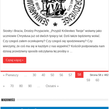
Siostry i Bracia, Drodzy Przyjaciele, „Przyjdź Królestwo Twoje” wołamy jako
uczniowie Chrystusa już od dwóch tysięcy lat. Dziś także będziemy wołać.
Czy czegoś zatem oczekujemy? Czy czegoś się spodziewamy? Czy
wierzymy, że coś ma się w każdym z nas wypełnić? Kościół podpowiada nam
dzisiaj przedziwny sposób odczytania tej prośby o …
Czytaj więcej »
58
« Pierwszy
...
30
40
50
56
57
Strona 58 z 482
59
60
»
70
80
90
...
Ostatni »