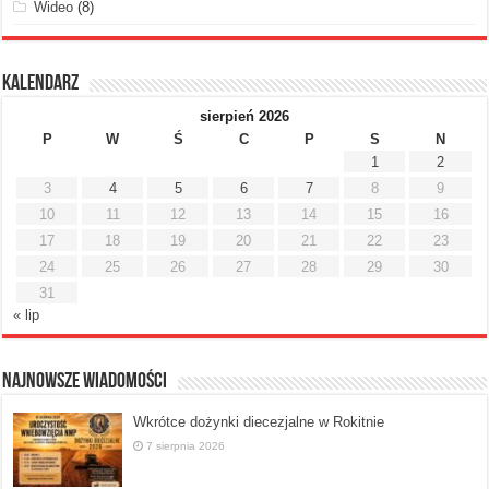
Wideo
(8)
Kalendarz
sierpień 2026
P
W
Ś
C
P
S
N
1
2
3
4
5
6
7
8
9
10
11
12
13
14
15
16
17
18
19
20
21
22
23
24
25
26
27
28
29
30
31
« lip
Najnowsze Wiadomości
Wkrótce dożynki diecezjalne w Rokitnie
7 sierpnia 2026