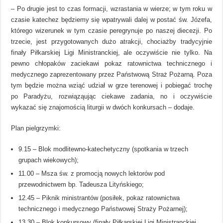
– Po drugie jest to czas formacji, wzrastania w wierze; w tym roku w
czasie katechez będziemy się wpatrywali dalej w postać św. Józefa,
którego wizerunek w tym czasie peregrynuje po naszej diecezji. Po
trzecie, jest przygotowanych dużo atrakcji, chociażby tradycyjnie
finały Piłkarskiej Ligi Ministranckiej, ale oczywiście nie tylko. Na
pewno chłopaków zaciekawi pokaz ratownictwa technicznego i
medycznego zaprezentowany przez Państwową Straż Pożarną. Poza
tym będzie można wziąć udział w grze terenowej i pobiegać trochę
po Paradyżu, rozwiąząując ciekawe zadania, no i oczywiście
wykazać się znajomością liturgii w dwóch konkursach – dodaje.
Plan pielgrzymki:
9.15 – Blok modlitewno-katechetyczny (spotkania w trzech
grupach wiekowych);
11.00 – Msza św. z promocją nowych lektorów pod
przewodnictwem bp. Tadeusza Lityńskiego;
12.45 – Piknik ministrantów (posiłek, pokaz ratownictwa
technicznego i medycznego Państwowej Straży Pożarnej);
13.30 – Blok konkursowy (finały Piłkarskiej Ligi Ministranckiej,