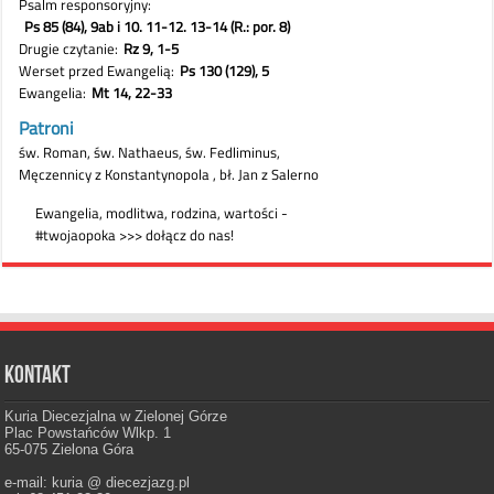
Kontakt
Kuria Diecezjalna w Zielonej Górze
Plac Powstańców Wlkp. 1
65-075 Zielona Góra
e-mail: kuria @ diecezjazg.pl