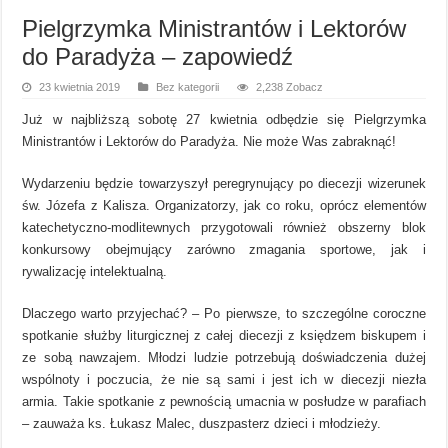
Pielgrzymka Ministrantów i Lektorów
do Paradyża – zapowiedź
23 kwietnia 2019
Bez kategorii
2,238 Zobacz
Już w najbliższą sobotę 27 kwietnia odbędzie się Pielgrzymka
Ministrantów i Lektorów do Paradyża. Nie może Was zabraknąć!
Wydarzeniu będzie towarzyszył peregrynujący po diecezji wizerunek
św. Józefa z Kalisza. Organizatorzy, jak co roku, oprócz elementów
katechetyczno-modlitewnych przygotowali również obszerny blok
konkursowy obejmujący zarówno zmagania sportowe, jak i
rywalizację intelektualną.
Dlaczego warto przyjechać? – Po pierwsze, to szczególne coroczne
spotkanie służby liturgicznej z całej diecezji z księdzem biskupem i
ze sobą nawzajem. Młodzi ludzie potrzebują doświadczenia dużej
wspólnoty i poczucia, że nie są sami i jest ich w diecezji niezła
armia. Takie spotkanie z pewnością umacnia w posłudze w parafiach
– zauważa ks. Łukasz Malec, duszpasterz dzieci i młodzieży.