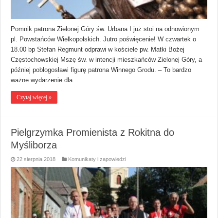
Pomnik patrona Zielonej Góry św. Urbana I już stoi na odnowionym
pl. Powstańców Wielkopolskich. Jutro poświęcenie! W czwartek o
18.00 bp Stefan Regmunt odprawi w kościele pw. Matki Bożej
Częstochowskiej Mszę św. w intencji mieszkańców Zielonej Góry, a
później pobłogosławi figurę patrona Winnego Grodu. – To bardzo
ważne wydarzenie dla …
Czytaj więcej »
Pielgrzymka Promienista z Rokitna do
Myśliborza
22 sierpnia 2018
Komunikaty i zapowiedzi