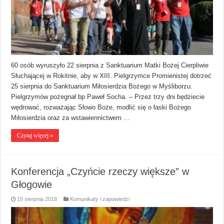
60 osób wyruszyło 22 sierpnia z Sanktuarium Matki Bożej Cierpliwie
Słuchającej w Rokitnie, aby w XIII. Pielgrzymce Promienistej dotrzeć
25 sierpnia do Sanktuarium Miłosierdzia Bożego w Myśliborzu.
Pielgrzymów pożegnał bp Paweł Socha. – Przez trzy dni będziecie
wędrować, rozważając Słowo Boże, modlić się o łaski Bożego
Miłosierdzia oraz za wstawiennictwem …
Czytaj więcej »
Konferencja „Czyńcie rzeczy większe” w
Głogowie
19 sierpnia 2018
Komunikaty i zapowiedzi