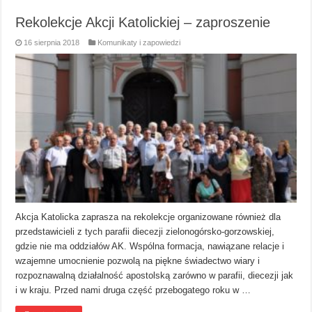
Rekolekcje Akcji Katolickiej – zaproszenie
16 sierpnia 2018
Komunikaty i zapowiedzi
Akcja Katolicka zaprasza na rekolekcje organizowane również dla
przedstawicieli z tych parafii diecezji zielonogórsko-gorzowskiej,
gdzie nie ma oddziałów AK. Wspólna formacja, nawiązane relacje i
wzajemne umocnienie pozwolą na piękne świadectwo wiary i
rozpoznawalną działalność apostolską zarówno w parafii, diecezji jak
i w kraju. Przed nami druga część przebogatego roku w …