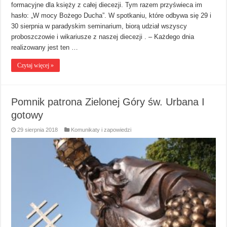
formacyjne dla księży z całej diecezji. Tym razem przyświeca im
hasło: „W mocy Bożego Ducha”. W spotkaniu, które odbywa się 29 i
30 sierpnia w paradyskim seminarium, biorą udział wszyscy
proboszczowie i wikariusze z naszej diecezji . – Każdego dnia
realizowany jest ten …
Czytaj więcej »
Pomnik patrona Zielonej Góry św. Urbana I
gotowy
29 sierpnia 2018
Komunikaty i zapowiedzi