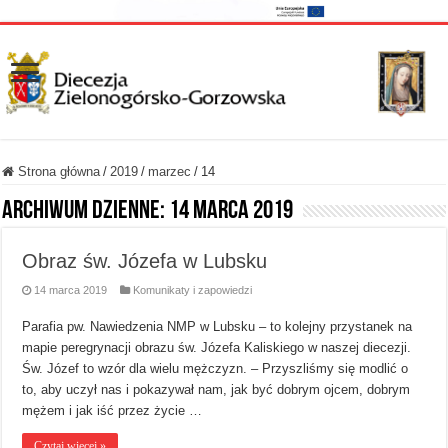
Strona główna
/
2019
/
marzec
/
14
Archiwum dzienne:
14 marca 2019
Obraz św. Józefa w Lubsku
14 marca 2019
Komunikaty i zapowiedzi
Parafia pw. Nawiedzenia NMP w Lubsku – to kolejny przystanek na
mapie peregrynacji obrazu św. Józefa Kaliskiego w naszej diecezji.
Św. Józef to wzór dla wielu mężczyzn. – Przyszliśmy się modlić o
to, aby uczył nas i pokazywał nam, jak być dobrym ojcem, dobrym
mężem i jak iść przez życie …
Czytaj więcej »