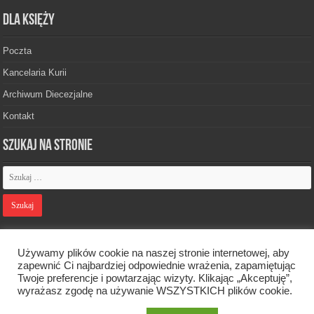
Dla księży
Poczta
Kancelaria Kurii
Archiwum Diecezjalne
Kontakt
Szukaj na stronie
Polityka prywatności
Używamy plików cookie na naszej stronie internetowej, aby
zapewnić Ci najbardziej odpowiednie wrażenia, zapamiętując
Twoje preferencje i powtarzając wizyty. Klikając „Akceptuję”,
Designed by
Webdawid
wyrażasz zgodę na używanie WSZYSTKICH plików cookie.