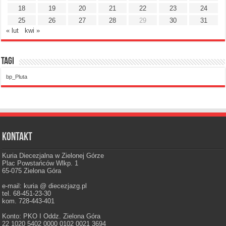
18
19
20
21
22
23
24
25
26
27
28
29
30
31
« lut
kwi »
Tagi
bp_Pluta
Kontakt
Kuria Diecezjalna w Zielonej Górze
Plac Powstańców Wlkp. 1
65-075 Zielona Góra
e-mail: kuria @ diecezjazg.pl
tel. 68-451-23-30
kom. 728-443-401
Konto: PKO I Oddz. Zielona Góra
22 1020 5402 0000 0102 0021 3694