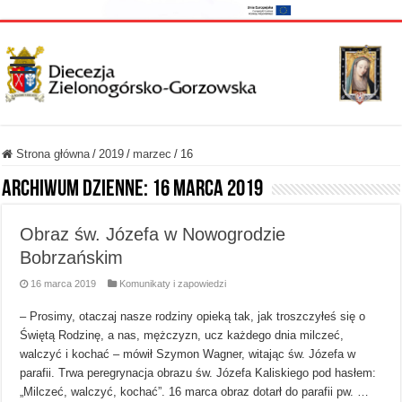
Strona główna
/
2019
/
marzec
/
16
Archiwum dzienne:
16 marca 2019
Obraz św. Józefa w Nowogrodzie
Bobrzańskim
16 marca 2019
Komunikaty i zapowiedzi
– Prosimy, otaczaj nasze rodziny opieką tak, jak troszczyłeś się o
Świętą Rodzinę, a nas, mężczyzn, ucz każdego dnia milczeć,
walczyć i kochać – mówił Szymon Wagner, witając św. Józefa w
parafii. Trwa peregrynacja obrazu św. Józefa Kaliskiego pod hasłem:
„Milczeć, walczyć, kochać”. 16 marca obraz dotarł do parafii pw. …