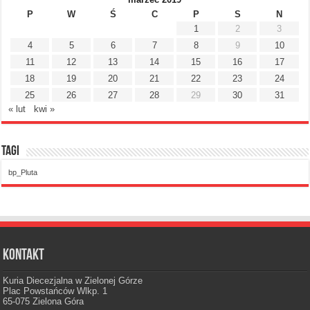
P
W
Ś
C
P
S
N
1
2
3
4
5
6
7
8
9
10
11
12
13
14
15
16
17
18
19
20
21
22
23
24
25
26
27
28
29
30
31
« lut
kwi »
Tagi
bp_Pluta
Kontakt
Kuria Diecezjalna w Zielonej Górze
Plac Powstańców Wlkp. 1
65-075 Zielona Góra