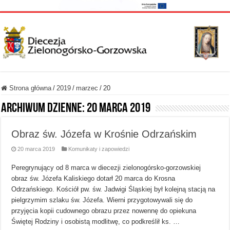
Strona główna
/
2019
/
marzec
/
20
Archiwum dzienne:
20 marca 2019
Obraz św. Józefa w Krośnie Odrzańskim
20 marca 2019
Komunikaty i zapowiedzi
Peregrynujący od 8 marca w diecezji zielonogórsko-gorzowskiej
obraz św. Józefa Kaliskiego dotarł 20 marca do Krosna
Odrzańskiego. Kościół pw. św. Jadwigi Śląskiej był kolejną stacją na
pielgrzymim szlaku św. Józefa. Wierni przygotowywali się do
przyjęcia kopii cudownego obrazu przez nowennę do opiekuna
Świętej Rodziny i osobistą modlitwę, co podkreślił ks. …