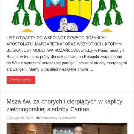
LIST OTWARTY DO WSPÓLNOT ŻYWEGO RÓŻAŃCA I
APOSTOLATU „MARGARETKA” ORAZ WSZYSTKICH, KTÓRYM
BLISKA JEST MODLITWA RÓŻAŃCOWA Drodzy w Panu, Siostry i
Bracia, w ten czas próby dla całego świata i Kościoła zwracam się
do Was z wyrazami serdecznej pamięci i słowami otuchy czerpanymi
z Ewangelii. Mamy w pamięci niezwykłe chwile …
Czytaj więcej »
Msza św. za chorych i cierpiących w kaplicy
zielonogórskiej siedziby Caritas
3 kwietnia 2020
Komunikaty i zapowiedzi