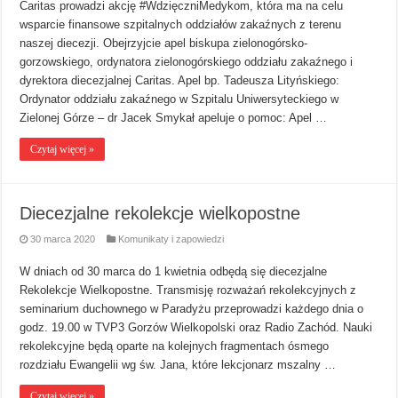
Caritas prowadzi akcję #WdzięczniMedykom, która ma na celu
wsparcie finansowe szpitalnych oddziałów zakaźnych z terenu
naszej diecezji. Obejrzyjcie apel biskupa zielonogórsko-
gorzowskiego, ordynatora zielonogórskiego oddziału zakaźnego i
dyrektora diecezjalnej Caritas. Apel bp. Tadeusza Lityńskiego:
Ordynator oddziału zakaźnego w Szpitalu Uniwersyteckiego w
Zielonej Górze – dr Jacek Smykał apeluje o pomoc: Apel …
Czytaj więcej »
Diecezjalne rekolekcje wielkopostne
30 marca 2020
Komunikaty i zapowiedzi
W dniach od 30 marca do 1 kwietnia odbędą się diecezjalne
Rekolekcje Wielkopostne. Transmisję rozważań rekolekcyjnych z
seminarium duchownego w Paradyżu przeprowadzi każdego dnia o
godz. 19.00 w TVP3 Gorzów Wielkopolski oraz Radio Zachód. Nauki
rekolekcyjne będą oparte na kolejnych fragmentach ósmego
rozdziału Ewangelii wg św. Jana, które lekcjonarz mszalny …
Czytaj więcej »