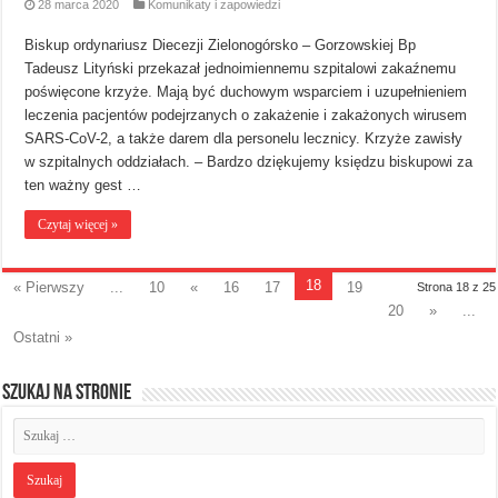
28 marca 2020
Komunikaty i zapowiedzi
Biskup ordynariusz Diecezji Zielonogórsko – Gorzowskiej Bp
Tadeusz Lityński przekazał jednoimiennemu szpitalowi zakaźnemu
poświęcone krzyże. Mają być duchowym wsparciem i uzupełnieniem
leczenia pacjentów podejrzanych o zakażenie i zakażonych wirusem
SARS-CoV-2, a także darem dla personelu lecznicy. Krzyże zawisły
w szpitalnych oddziałach. – Bardzo dziękujemy księdzu biskupowi za
ten ważny gest …
Czytaj więcej »
18
« Pierwszy
...
10
«
16
17
19
Strona 18 z 25
20
»
...
Ostatni »
Szukaj na stronie