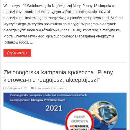
W uroczystość Wniebowzięcia Najświętszej Maryi Panny 15 sierpnia w
diecezjalnym sanktuarium maryjnym w Rokitnie odbędą się dożynki
diecezjalne. Hasłem tegorocznego święta plonów będą słowa kard. Stefana
Wyszyńskiego „Wszystko postawiłem na Maryję”. W programie dożynek
diecezjalnych: modlitwa różańcowa (godz. 10.30), konferencja maryjna ks.
Piotra Gniewaszewskiego, ojca duchownego Diecezjalnej Pielgrzymki
Rolników (godz. …
Czytaj więcej »
Zielonogórska kampania społeczna „Pijany
kierowca-nie reagujesz, akceptujesz!”
7 sierpnia 2021
Komunikaty i zapowiedzi