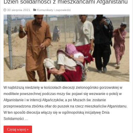
Dzień solidarności z mieszkańcami Afganistanu
30 sierpnia 2021
Komunikaty i zapowiedzi
W najbliższą niedzielę w kościołach diecezji zielonogórsko gorzowskiej w
modlitwie powszechnej podczas mszy św. pojawi się wezwanie o pokój w
Afganistanie i w intencji Afgańczyków, a po Mszach św. zostanie
przeprowadzona zbiórka ofiar do puszek na rzecz mieszkańców Afganistanu.
W ten sposób diecezja włączy się w ogólnopolską inicjatywę Dnia
Solidarności …
Czytaj więcej »