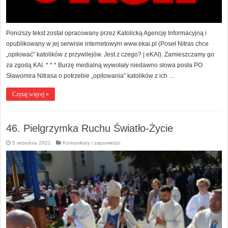
Poniższy tekst został opracowany przez Katolicką Agencję Informacyjną i
opublikowany w jej serwisie internetowym www.ekai.pl (Poseł Nitras chce
„opiłować” katolików z przywilejów. Jest z czego? | eKAI). Zamieszczamy go
za zgodą KAI. * * * Burzę medialną wywołały niedawno słowa posła PO
Sławomira Nitrasa o potrzebie „opiłowania” katolików z ich …
Czytaj więcej »
46. Pielgrzymka Ruchu Światło-Życie
5 września 2021
Komunikaty i zapowiedzi