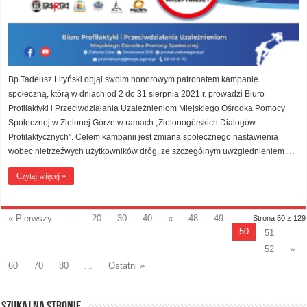
Bp Tadeusz Lityński objął swoim honorowym patronatem kampanię
społeczną, którą w dniach od 2 do 31 sierpnia 2021 r. prowadzi Biuro
Profilaktyki i Przeciwdziałania Uzależnieniom Miejskiego Ośrodka Pomocy
Społecznej w Zielonej Górze w ramach „Zielonogórskich Dialogów
Profilaktycznych”. Celem kampanii jest zmiana społecznego nastawienia
wobec nietrzeźwych użytkowników dróg, ze szczególnym uwzględnieniem …
Czytaj więcej »
« Pierwszy
...
20
30
40
«
48
49
Strona 50 z 129
50
51
52
»
60
70
80
...
Ostatni »