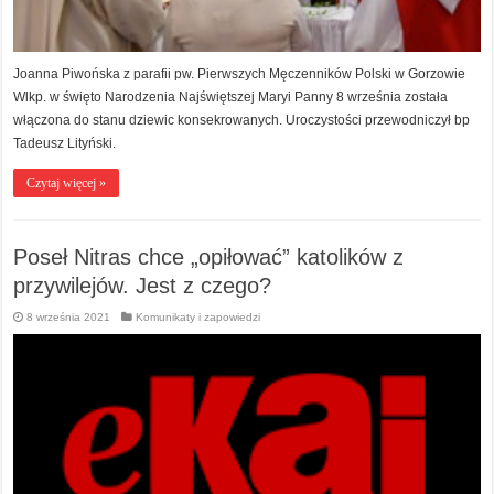
Joanna Piwońska z parafii pw. Pierwszych Męczenników Polski w Gorzowie
Wlkp. w święto Narodzenia Najświętszej Maryi Panny 8 września została
włączona do stanu dziewic konsekrowanych. Uroczystości przewodniczył bp
Tadeusz Lityński.
Czytaj więcej »
Poseł Nitras chce „opiłować” katolików z
przywilejów. Jest z czego?
8 września 2021
Komunikaty i zapowiedzi