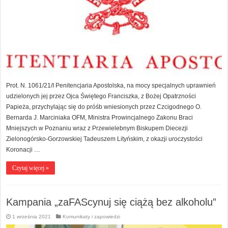
Prot. N. 1061/21/I Penitencjaria Apostolska, na mocy specjalnych uprawnień
udzielonych jej przez Ojca Świętego Franciszka, z Bożej Opatrzności
Papieża, przychylając się do próśb wniesionych przez Czcigodnego O.
Bernarda J. Marciniaka OFM, Ministra Prowincjalnego Zakonu Braci
Mniejszych w Poznaniu wraz z Przewielebnym Biskupem Diecezji
Zielonogórsko-Gorzowskiej Tadeuszem Lityńskim, z okazji uroczystości
Koronacji …
Czytaj więcej »
Kampania „zaFAScynuj się ciążą bez alkoholu”
1 września 2021
Komunikaty i zapowiedzi