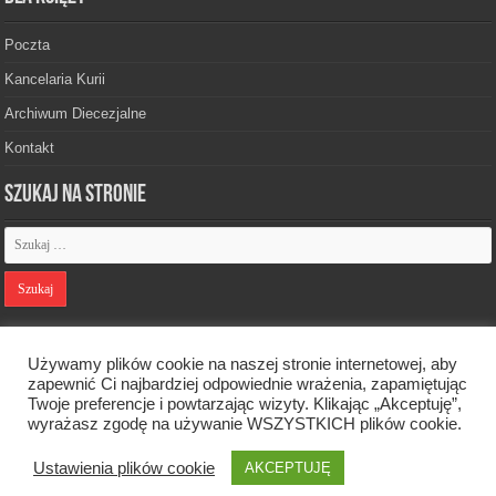
Poczta
Kancelaria Kurii
Archiwum Diecezjalne
Kontakt
Szukaj na stronie
Polityka prywatności
Używamy plików cookie na naszej stronie internetowej, aby
zapewnić Ci najbardziej odpowiednie wrażenia, zapamiętując
Twoje preferencje i powtarzając wizyty. Klikając „Akceptuję”,
Designed by
Webdawid
wyrażasz zgodę na używanie WSZYSTKICH plików cookie.
Ustawienia plików cookie
AKCEPTUJĘ
Oficjalna strona Diecezji Zielonogórsko-Gorzowskiej. © 2026. Wszelkie
prawa zastrzeżone.