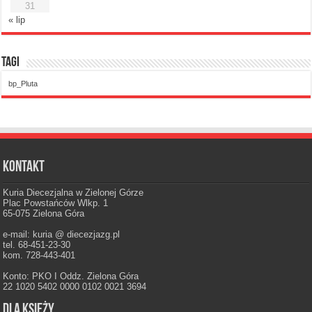
31
« lip
Tagi
bp_Pluta
Kontakt
Kuria Diecezjalna w Zielonej Górze
Plac Powstańców Wlkp. 1
65-075 Zielona Góra
e-mail: kuria @ diecezjazg.pl
tel. 68-451-23-30
kom. 728-443-401
Konto: PKO I Oddz. Zielona Góra
22 1020 5402 0000 0102 0021 3694
Dla księży