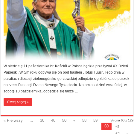
W niedzielę 11 października br. Kościół w Polsce będzie przeżywał XX Dzień
Papieski. W tym roku odbywa się on pod hasłem „Totus Tuus”. Tego dnia w
parafiach diecezji zielonogórsko-gorzowskiej odbędzie się zbiórka do puszek
na rzecz Fundacji Dzieło Nowego Tysiąclecia. Natomiast dzień wcześniej, w
sobotę 10 października, odbędzie się także …
Czytaj więcej »
« Pierwszy
...
30
40
50
«
58
59
Strona 60 z 129
60
61
62
»