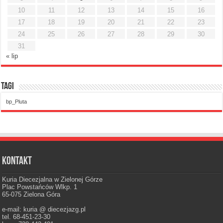
10
11
12
13
14
15
16
17
18
19
20
21
22
23
24
25
26
27
28
29
30
31
« lip
Tagi
bp_Pluta
Kontakt
Kuria Diecezjalna w Zielonej Górze
Plac Powstańców Wlkp. 1
65-075 Zielona Góra
e-mail: kuria @ diecezjazg.pl
tel. 68-451-23-30