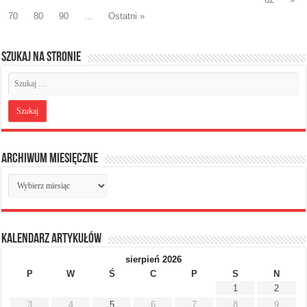
70
80
90
...
Ostatni »
Szukaj na stronie
Archiwum miesięczne
Archiwum
miesięczne
Kalendarz artykułów
sierpień 2026
P
W
Ś
C
P
S
N
1
2
3
4
5
6
7
8
9