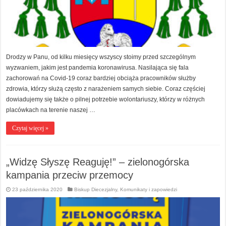
Drodzy w Panu, od kilku miesięcy wszyscy stoimy przed szczególnym
wyzwaniem, jakim jest pandemia koronawirusa. Nasilająca się fala
zachorowań na Covid-19 coraz bardziej obciąża pracowników służby
zdrowia, którzy służą często z narażeniem samych siebie. Coraz częściej
dowiadujemy się także o pilnej potrzebie wolontariuszy, którzy w różnych
placówkach na terenie naszej …
Czytaj więcej »
„Widzę Słyszę Reaguję!” – zielonogórska
kampania przeciw przemocy
23 października 2020
Biskup Diecezjalny
,
Komunikaty i zapowiedzi