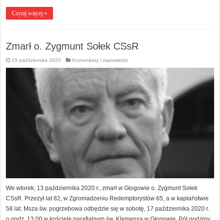
Czytaj więcej »
Zmarł o. Zygmunt Sołek CSsR
15 października 2020
Komunikaty i zapowiedzi
We wtorek, 13 października 2020 r., zmarł w Głogowie o. Zygmunt Sołek
CSsR. Przeżył lat 82, w Zgromadzeniu Redemptorystów 65, a w kapłaństwie
58 lat. Msza św. pogrzebowa odbędzie się w sobotę, 17 października 2020 r.
o godz. 13.00 w kościele parafialnym św. Klemensa w Głogowie. Pół godziny