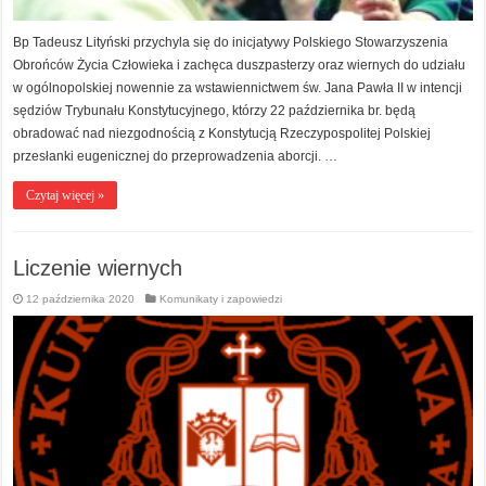
Bp Tadeusz Lityński przychyla się do inicjatywy Polskiego Stowarzyszenia
Obrońców Życia Człowieka i zachęca duszpasterzy oraz wiernych do udziału
w ogólnopolskiej nowennie za wstawiennictwem św. Jana Pawła II w intencji
sędziów Trybunału Konstytucyjnego, którzy 22 października br. będą
obradować nad niezgodnością z Konstytucją Rzeczypospolitej Polskiej
przesłanki eugenicznej do przeprowadzenia aborcji. …
Czytaj więcej »
Liczenie wiernych
12 października 2020
Komunikaty i zapowiedzi