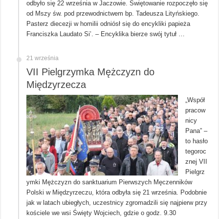
odbyło się 22 września w Jaczowie. Świętowanie rozpoczęło się
od Mszy św. pod przewodnictwem bp. Tadeusza Lityńskiego.
Pasterz diecezji w homilii odniósł się do encykliki papieża
Franciszka Laudato Si’. – Encyklika bierze swój tytuł …
21 września
VII Pielgrzymka Mężczyzn do
Międzyrzecza
„Współ
pracow
nicy
Pana” –
to hasło
tegoroc
znej VII
Pielgrz
ymki Mężczyzn do sanktuarium Pierwszych Męczenników
Polski w Międzyrzeczu, która odbyła się 21 września. Podobnie
jak w latach ubiegłych, uczestnicy zgromadzili się najpierw przy
kościele we wsi Święty Wojciech, gdzie o godz. 9.30