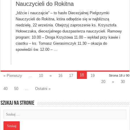
Nauczycieli do Rokitna
„Idźcie i nauczajcie” – to hasło Diecezjalnej Pielgrzymki
Nauczycieli do Rokitna, która odbędzie się w najbliższą
niedzielę, 22 września. Obejrzyj zaproszenie ks. Krzysztofa
Hołowczaka, diecezjalnego duszpasterza nauczycieli. Ramowy
program: 10.00 – Droga Krzyżowa 11.00 – wykład przy kawie i
ciastku – ks. Tomasz Gierasimczyk 11.30 – okazja do
spowiedzi św. 12.00 – …
18
« Pierwszy
...
10
«
16
17
19
Strona 18 z 90
20
»
30
40
50
...
Ostatni »
Szukaj na stronie