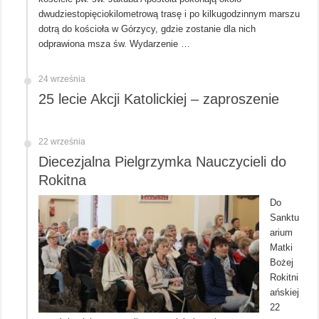
dwudziestopięciokilometrową trasę i po kilkugodzinnym marszu
dotrą do kościoła w Górzycy, gdzie zostanie dla nich
odprawiona msza św. Wydarzenie …
24 września
25 lecie Akcji Katolickiej – zaproszenie
22 września
Diecezjalna Pielgrzymka Nauczycieli do
Rokitna
Do
Sanktu
arium
Matki
Bożej
Rokitni
ańskiej
22