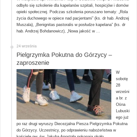
odbyło się szkolenie dla kapelanów szpitali, hospicjów i domów
opieki społecznej. Podczas szkolenia poruszano tematy: „Rola
życia duchowego w opiece nad pacjentami” (ks. dr hab. Andrzej
Muszala), „Benignitas pastoralis w posłudze kapelana” (ks. dr
hab. Andrzej Bohdanowicz), „Nowa jakość w …
24 września
Pielgrzymka Pokutna do Górzycy –
zaproszenie
W
sobotę
28
wrześni
a br. z
Ośna
Lubuski
ego już
po raz drugi wyruszy Diecezjalna Piesza Pielgrzymka Pokutna
do Górzycy. Uczestnicy, po odprawieniu nabożeństwa w
kościele pw. św. Jakuba Apostoła pokonają około