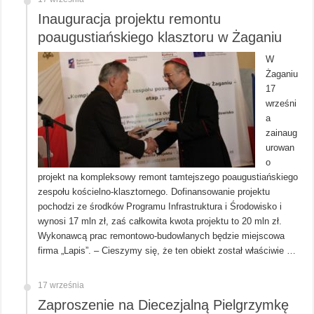
Inauguracja projektu remontu
poaugustiańskiego klasztoru w Żaganiu
W
Żaganiu
17
wrześni
a
zainaug
urowan
o
projekt na kompleksowy remont tamtejszego poaugustiańskiego
zespołu kościelno-klasztornego. Dofinansowanie projektu
pochodzi ze środków Programu Infrastruktura i Środowisko i
wynosi 17 mln zł, zaś całkowita kwota projektu to 20 mln zł.
Wykonawcą prac remontowo-budowlanych będzie miejscowa
firma „Lapis”. – Cieszymy się, że ten obiekt został właściwie …
17 września
Zaproszenie na Diecezjalną Pielgrzymkę