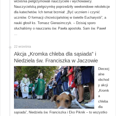
września pielgrzymowali nauczyciele i wychowawcy.
Nauczycielską pielgrzymkę poprzedziły weekendowe rekolekcje
dla katechetów. Ich temat brzmiał: „Być uczniem i czynić
uczniów. O formacji chrześcijańskiej w świetle Eucharystii”, a
nauki głosił ks. Tomasz Gierasimczyk. – Dzisiaj sporo
słuchaliśmy o nauczaniu św. Pawła apostoła. Sam św. Paweł
…
22 września
Akcja „Kromka chleba dla sąsiada” i
Niedziela św. Franciszka w Jaczowie
Diecezj
alne
obchod
y akcji
„Kromk
a
chleba
dla
sąsiada”, Niedziela św. Franciszka i Eko Piknik – to wszystko