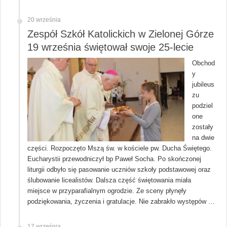
20 września
Zespół Szkół Katolickich w Zielonej Górze
19 września świętował swoje 25-lecie
Obchod
y
jubileus
zu
podziel
one
zostały
na dwie
części. Rozpoczęto Mszą św. w kościele pw. Ducha Świętego.
Eucharystii przewodniczył bp Paweł Socha. Po skończonej
liturgii odbyło się pasowanie uczniów szkoły podstawowej oraz
ślubowanie licealistów. Dalsza część świętowania miała
miejsce w przyparafialnym ogrodzie. Ze sceny płynęły
podziękowania, życzenia i gratulacje. Nie zabrakło występów …
17 września