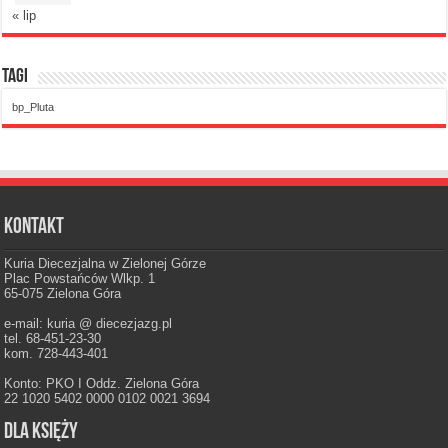
« lip
Tagi
bp_Pluta
Kontakt
Kuria Diecezjalna w Zielonej Górze
Plac Powstańców Wlkp. 1
65-075 Zielona Góra
e-mail: kuria @ diecezjazg.pl
tel. 68-451-23-30
kom. 728-443-401
Konto: PKO I Oddz. Zielona Góra
22 1020 5402 0000 0102 0021 3694
Dla księży