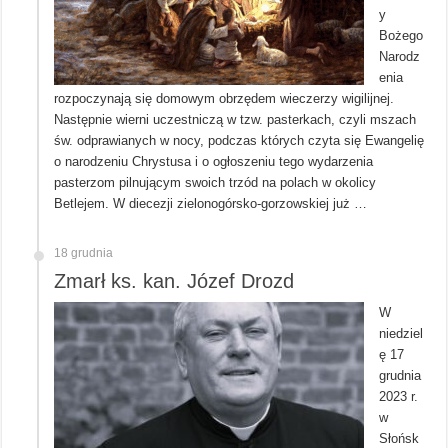
y
Bożego
Narodz
enia
rozpoczynają się domowym obrzędem wieczerzy wigilijnej.
Następnie wierni uczestniczą w tzw. pasterkach, czyli mszach
św. odprawianych w nocy, podczas których czyta się Ewangelię
o narodzeniu Chrystusa i o ogłoszeniu tego wydarzenia
pasterzom pilnującym swoich trzód na polach w okolicy
Betlejem. W diecezji zielonogórsko-gorzowskiej już …
18 grudnia
Zmarł ks. kan. Józef Drozd
W
niedziel
ę 17
grudnia
2023 r.
w
Słońsk