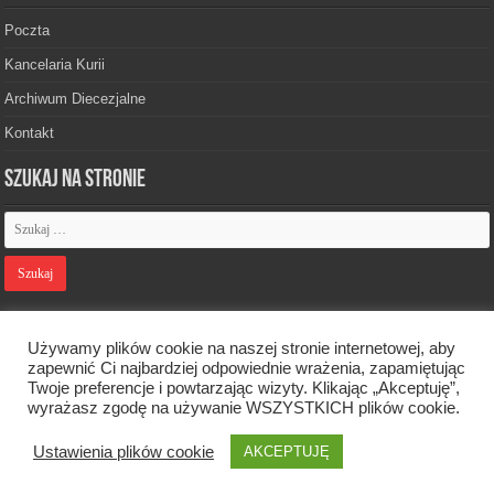
Poczta
Kancelaria Kurii
Archiwum Diecezjalne
Kontakt
Szukaj na stronie
Polityka prywatności
Używamy plików cookie na naszej stronie internetowej, aby
zapewnić Ci najbardziej odpowiednie wrażenia, zapamiętując
Twoje preferencje i powtarzając wizyty. Klikając „Akceptuję”,
Designed by
Webdawid
wyrażasz zgodę na używanie WSZYSTKICH plików cookie.
Ustawienia plików cookie
Oficjalna strona Diecezji Zielonogórsko-Gorzowskiej. © 2026. Wszelkie
AKCEPTUJĘ
prawa zastrzeżone.