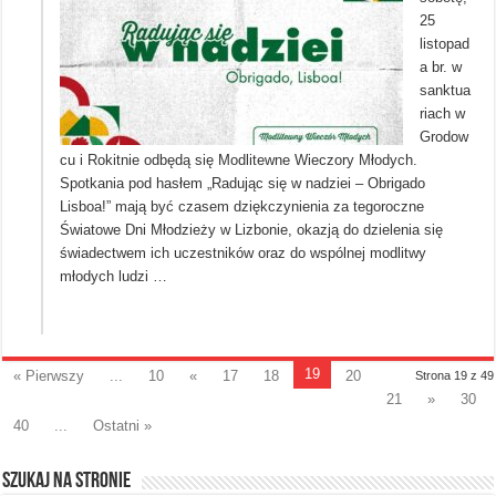
25
listopad
a br. w
sanktua
riach w
Grodow
cu i Rokitnie odbędą się Modlitewne Wieczory Młodych.
Spotkania pod hasłem „Radując się w nadziei – Obrigado
Lisboa!” mają być czasem dziękczynienia za tegoroczne
Światowe Dni Młodzieży w Lizbonie, okazją do dzielenia się
świadectwem ich uczestników oraz do wspólnej modlitwy
młodych ludzi …
19
« Pierwszy
...
10
«
17
18
20
Strona 19 z 49
21
»
30
40
...
Ostatni »
Szukaj na stronie