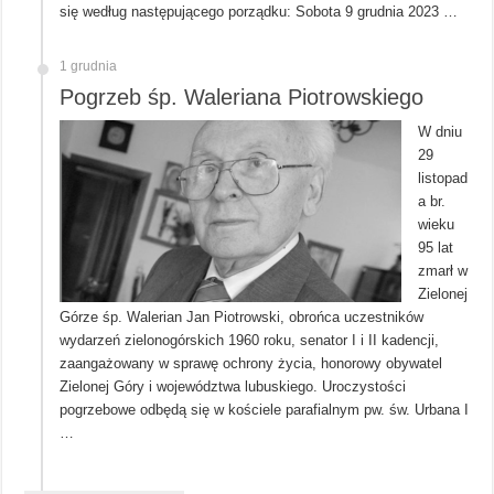
się według następującego porządku: Sobota 9 grudnia 2023 …
1 grudnia
Pogrzeb śp. Waleriana Piotrowskiego
W dniu
29
listopad
a br.
wieku
95 lat
zmarł w
Zielonej
Górze śp. Walerian Jan Piotrowski, obrońca uczestników
wydarzeń zielonogórskich 1960 roku, senator I i II kadencji,
zaangażowany w sprawę ochrony życia, honorowy obywatel
Zielonej Góry i województwa lubuskiego. Uroczystości
pogrzebowe odbędą się w kościele parafialnym pw. św. Urbana I
…