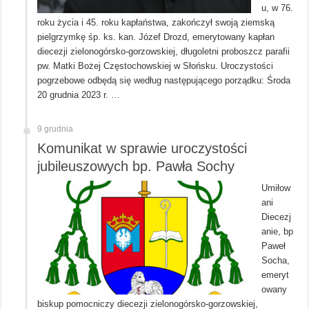
u, w 76.
roku życia i 45. roku kapłaństwa, zakończył swoją ziemską
pielgrzymkę śp. ks. kan. Józef Drozd, emerytowany kapłan
diecezji zielonogórsko-gorzowskiej, długoletni proboszcz parafii
pw. Matki Bożej Częstochowskiej w Słońsku. Uroczystości
pogrzebowe odbędą się według następującego porządku: Środa
20 grudnia 2023 r. …
9 grudnia
Komunikat w sprawie uroczystości
jubileuszowych bp. Pawła Sochy
Umiłow
ani
Diecezj
anie, bp
Paweł
Socha,
emeryt
owany
biskup pomocniczy diecezji zielonogórsko-gorzowskiej,