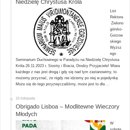
Niedzielę Chrystusa Króla
List
Rektora
Zielono
górsko-
Gorzow
skiego
Wyższ
ego
Seminarium Duchownego w Paradyżu na Niedzielę Chrystusa
Króla 26.11.2023 r. Siostry i Bracia, Drodzy Przyjaciele! Wiara
każdego z nas jest drogą i gdy się nad tym zastanowimy, to
możemy przyznać, że nigdy nie idziemy po niej w pojedynkę.
Może się do tego przyzwyczailiśmy, może jest to dla …
20 listopada
Obrigado Lisboa – Modlitewne Wieczory
Młodych
W
sobotę,