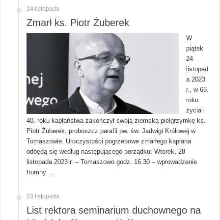
24 listopada
Zmarł ks. Piotr Żuberek
W
piątek
24
listopad
a 2023
r., w 65.
roku
życia i
40. roku kapłaństwa zakończył swoją ziemską pielgrzymkę ks.
Piotr Żuberek, proboszcz parafii pw. św. Jadwigi Królowej w
Tomaszowie. Uroczystości pogrzebowe zmarłego kapłana
odbędą się według następującego porządku: Wtorek, 28
listopada 2023 r. – Tomaszowo godz. 16.30 – wprowadzenie
trumny …
23 listopada
List rektora seminarium duchownego na