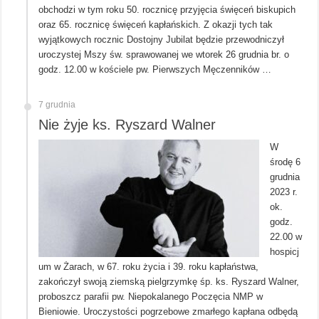
obchodzi w tym roku 50. rocznicę przyjęcia święceń biskupich
oraz 65. rocznicę święceń kapłańskich. Z okazji tych tak
wyjątkowych rocznic Dostojny Jubilat będzie przewodniczył
uroczystej Mszy św. sprawowanej we wtorek 26 grudnia br. o
godz. 12.00 w kościele pw. Pierwszych Męczenników …
7 grudnia
Nie żyje ks. Ryszard Walner
W
środę 6
grudnia
2023 r.
ok.
godz.
22.00 w
hospicj
um w Żarach, w 67. roku życia i 39. roku kapłaństwa,
zakończył swoją ziemską pielgrzymkę śp. ks. Ryszard Walner,
proboszcz parafii pw. Niepokalanego Poczęcia NMP w
Bieniowie. Uroczystości pogrzebowe zmarłego kapłana odbędą