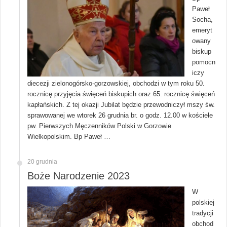
Paweł
Socha,
emeryt
owany
biskup
pomocn
iczy
diecezji zielonogórsko-gorzowskiej, obchodzi w tym roku 50.
rocznicę przyjęcia święceń biskupich oraz 65. rocznicę święceń
kapłańskich. Z tej okazji Jubilat będzie przewodniczył mszy św.
sprawowanej we wtorek 26 grudnia br. o godz. 12.00 w kościele
pw. Pierwszych Męczenników Polski w Gorzowie
Wielkopolskim. Bp Paweł …
20 grudnia
Boże Narodzenie 2023
W
polskiej
tradycji
obchod