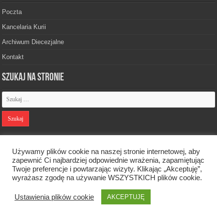
Poczta
Kancelaria Kurii
Archiwum Diecezjalne
Kontakt
Szukaj na stronie
Polityka prywatności
Używamy plików cookie na naszej stronie internetowej, aby
zapewnić Ci najbardziej odpowiednie wrażenia, zapamiętując
Twoje preferencje i powtarzając wizyty. Klikając „Akceptuję”,
Designed by
Webdawid
wyrażasz zgodę na używanie WSZYSTKICH plików cookie.
Ustawienia plików cookie
Oficjalna strona Diecezji Zielonogórsko-Gorzowskiej. © 2026. Wszelkie
AKCEPTUJĘ
prawa zastrzeżone.