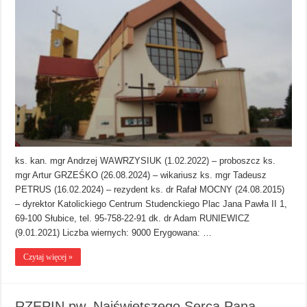
ks. kan. mgr Andrzej WAWRZYSIUK (1.02.2022) – proboszcz ks.
mgr Artur GRZEŚKO (26.08.2024) – wikariusz ks. mgr Tadeusz
PETRUS (16.02.2024) – rezydent ks. dr Rafał MOCNY (24.08.2015)
– dyrektor Katolickiego Centrum Studenckiego Plac Jana Pawła II 1,
69-100 Słubice, tel. 95-758-22-91 dk. dr Adam RUNIEWICZ
(9.01.2021) Liczba wiernych: 9000 Erygowana: …
Czytaj więcej »
RZEPIN pw. Najświętszego Serca Pana