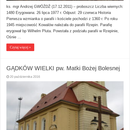
ks. mgr Andrzej GWÓŹDŹ (17.12.2011) – proboszcz Liczba wiernych:
1480 Erygowana: 26 lipca 1977 r. Odpust: 29 czerwca Historia
Pierwsza wzmianka o parafii i kościele pochodzi z 1360 r. Po roku
1945 miejscowość Kowalów należała do parafii Rzepin. Parafię
erygował bp Wilhelm Pluta. Powstała z podziału parafii w Rzepinie,
Ośnie …
Czytaj więcej »
GĄDKÓW WIELKI pw. Matki Bożej Bolesnej
20 października 2016