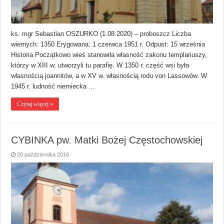
ks. mgr Sebastian OSZURKO (1.08.2020) – proboszcz Liczba
wiernych: 1350 Erygowana: 1 czerwca 1951 r. Odpust: 15 września
Historia Początkowo wieś stanowiła własność zakonu templariuszy,
którzy w XIII w. utworzyli tu parafię. W 1350 r. część wsi była
własnością joannitów, a w XV w. własnością rodu von Lassowów. W
1945 r. ludność niemiecka …
Czytaj więcej »
CYBINKA pw. Matki Bożej Częstochowskiej
20 października 2016