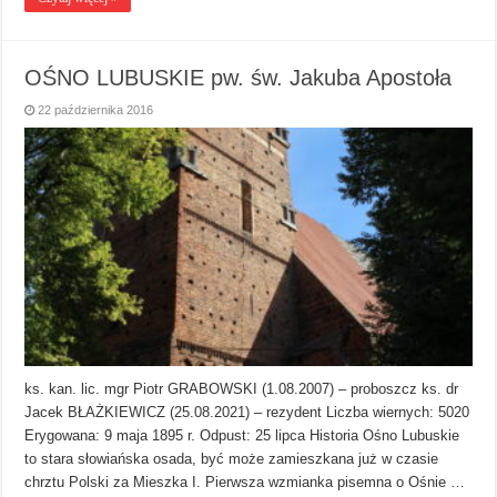
OŚNO LUBUSKIE pw. św. Jakuba Apostoła
22 października 2016
ks. kan. lic. mgr Piotr GRABOWSKI (1.08.2007) – proboszcz ks. dr
Jacek BŁAŻKIEWICZ (25.08.2021) – rezydent Liczba wiernych: 5020
Erygowana: 9 maja 1895 r. Odpust: 25 lipca Historia Ośno Lubuskie
to stara słowiańska osada, być może zamieszkana już w czasie
chrztu Polski za Mieszka I. Pierwsza wzmianka pisemna o Ośnie …