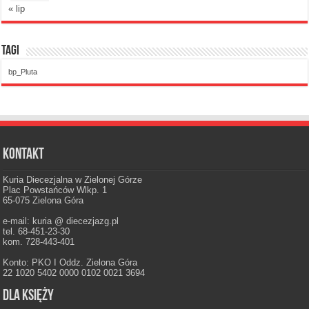
« lip
Tagi
bp_Pluta
Kontakt
Kuria Diecezjalna w Zielonej Górze
Plac Powstańców Wlkp. 1
65-075 Zielona Góra
e-mail: kuria @ diecezjazg.pl
tel. 68-451-23-30
kom. 728-443-401
Konto: PKO I Oddz. Zielona Góra
22 1020 5402 0000 0102 0021 3694
Dla księży